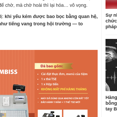
ể chờ, mà chờ hoài thì lại hóa… vô vọng.
Sự n
dị:
khi yếu kém được bao bọc bằng quan hệ,
chức
i như tiếng vang trong hội trường — to
pháp
Hàng
bỗng
tay 