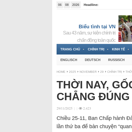
06
08
2026
Headline:
Tin bà Nguyễn Thị Thanh Nhàn đang ẩn náu tại Đức
Biểu tình tại VN
Sau 43 năm, sự kiện chính trị
chấn động toàn quốc
TRANG CHỦ
CHÍNH TRỊ
KINH TẾ
ENGLISCH
DEUTSCH
RUSSISCH
HOME
2025
NOVEMBER
29
CHÍNH TRỊ
THỜ
THỜI NAY, GỐ
CHẲNG ĐÚNG 
29/11/2025
|
|
2.423
Chiều 25-11, Ban Chấp hành Đả
lần thứ ba để bàn chuyện “quan 