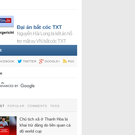
Đại án bắt cóc TXT
Nguyễn Hải Long bị kết án hỗ
trợ mật vụ VN bắt cóc TXT
E
ACEBOOK
TWITTER
GOOGLE+
RSS
H
EST
POPULAR
COMMENTS
TAGS
Chủ tịch xã ở Thanh Hóa bị
khai trừ đảng do liên quan cá
độ world cup