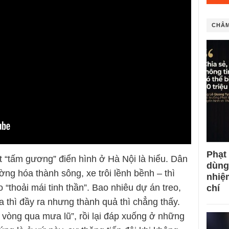
CHÂM
Phạt
t “tấm gương” điển hình ở Hà Nội là hiểu. Dân
dùng
ng hóa thành sông, xe trôi lềnh bềnh – thì
nhiệ
 “thoải mái tinh thần”. Bao nhiêu dự án treo,
chí
a thì đầy ra nhưng thành quả thì chẳng thấy.
 vòng qua mưa lũ”, rồi lại đáp xuống ở những