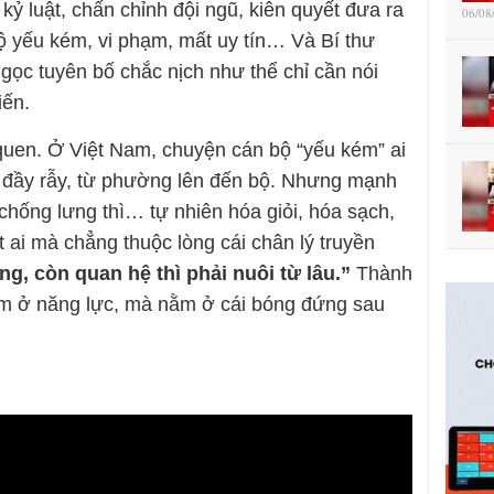
kỷ luật, chấn chỉnh đội ngũ, kiên quyết đưa ra
06/08
bộ yếu kém, vi phạm, mất uy tín… Và Bí thư
ọc tuyên bố chắc nịch như thể chỉ cần nói
iến.
quen. Ở Việt Nam, chuyện cán bộ “yếu kém” ai
ì đầy rẫy, từ phường lên đến bộ. Nhưng mạnh
hống lưng thì… tự nhiên hóa giỏi, hóa sạch,
 ai mà chẳng thuộc lòng cái chân lý truyền
g, còn quan hệ thì phải nuôi từ lâu.”
Thành
m ở năng lực, mà nằm ở cái bóng đứng sau