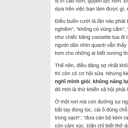
vị trí cao hơn, quyền lực hơn. Đ
dựa trên việc bạn làm được gì,
Điều buồn cười là lần nào phát 
nghiêm”, “không có vùng cấm”,
như chiếc băng cassette tua đi 
người dân nhìn quanh vẫn thấy 
hơn cho những ai biết nương th
Thế nên, điều đáng sợ nhất khô
thì còn có cơ hội sửa. Nhưng k
nghĩ mình giỏi
,
không năng lự
đó mới là thứ khiến xã hội phải
Ở một nơi mà con đường sự nghi
bắt tay đúng lúc, cái ô đúng chỗ,
trong sạch”, “đưa cán bộ kém 
còn cảm xúc. Dân chỉ biết thở d