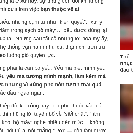
úng là ở xứ này, sự thăng tiến đôi khi không
 mà dựa trên việc
bạn thuộc về ai
.
biểu, những cụm từ như “kiên quyết”, “xử lý
 “làm trong sạch bộ máy”… đều được dùng lại
tua lại. Nhưng sau tất cả những lời hoa mỹ ấy,
hệ thống vận hành như cũ, thậm chí trơn tru
eo luồng gió quyền lực.
Thủ 
nhục 
ng phải là cán bộ yếu. Yếu mà biết mình yếu
đạo 
iểu
yếu mà tưởng mình mạnh
,
làm kém mà
c nhưng vì đúng phe nên tự tin thái quá
—
 lắc đầu ngao ngán.
ệp đôi khi rộng hay hẹp phụ thuộc vào cái
 thì những lời tuyên bố về “siết chặt”, “làm
ra khỏi bộ máy” nghe nhiều đến mức… không
ài: nói thì ai nói chẳng được — còn làm được