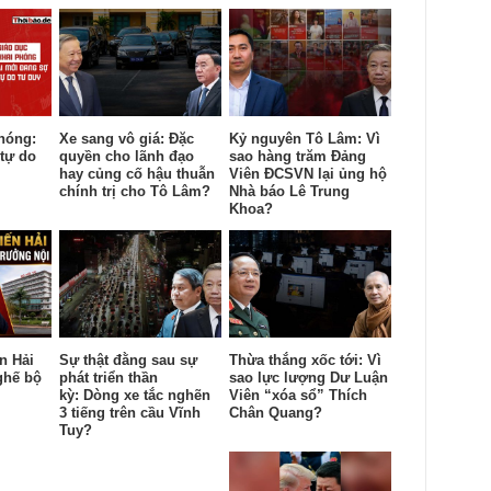
hóng:
Xe sang vô giá: Đặc
Kỷ nguyên Tô Lâm: Vì
tự do
quyền cho lãnh đạo
sao hàng trăm Đảng
hay củng cố hậu thuẫn
Viên ĐCSVN lại ủng hộ
chính trị cho Tô Lâm?
Nhà báo Lê Trung
Khoa?
n Hải
Sự thật đằng sau sự
Thừa thắng xốc tới: Vì
ghế bộ
phát triển thần
sao lực lượng Dư Luận
kỳ: Dòng xe tắc nghẽn
Viên “xóa sổ” Thích
3 tiếng trên cầu Vĩnh
Chân Quang?
Tuy?