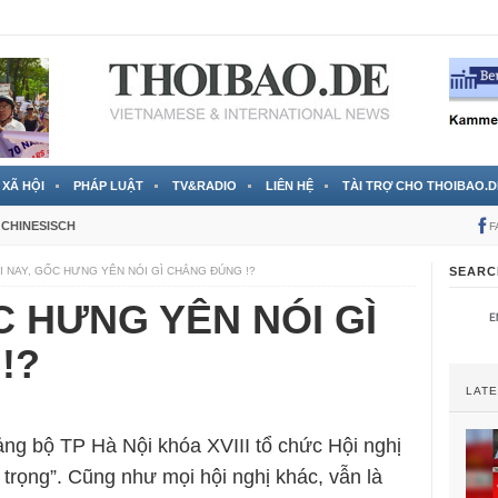
 đã được chính thức xác nhận
3 Jahren ago
XÃ HỘI
PHÁP LUẬT
TV&RADIO
LIÊN HỆ
TÀI TRỢ CHO THOIBAO.D
CHINESISCH
F
I NAY, GỐC HƯNG YÊN NÓI GÌ CHẲNG ĐÚNG !?
SEARC
C HƯNG YÊN NÓI GÌ
!?
LAT
ng bộ TP Hà Nội khóa XVIII tổ chức Hội nghị
trọng”. Cũng như mọi hội nghị khác, vẫn là