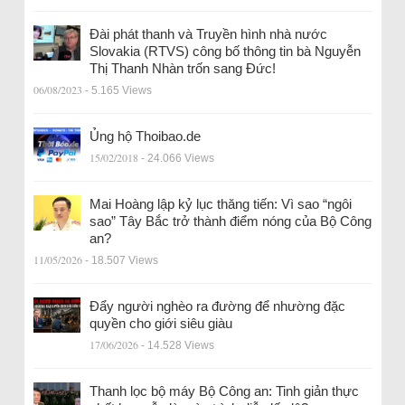
Đài phát thanh và Truyền hình nhà nước
Slovakia (RTVS) công bố thông tin bà Nguyễn
Thị Thanh Nhàn trốn sang Đức!
06/08/2023
- 5.165 Views
Ủng hộ Thoibao.de
15/02/2018
- 24.066 Views
Mai Hoàng lập kỷ lục thăng tiến: Vì sao “ngôi
sao” Tây Bắc trở thành điểm nóng của Bộ Công
an?
11/05/2026
- 18.507 Views
Đẩy người nghèo ra đường để nhường đặc
quyền cho giới siêu giàu
17/06/2026
- 14.528 Views
Thanh lọc bộ máy Bộ Công an: Tinh giản thực