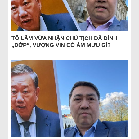
TÔ LÂM VỪA NHẬN CHỦ TỊCH ĐÃ DÍNH
„DỚP“, VƯỢNG VIN CÓ ÂM MƯU GÌ?