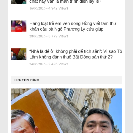
chất hay vẫn là màn trình diễn lấy lệ?
16/06/2026
- 4.942 Views
Hàng loạt trẻ em ven sông Hồng viết tâm thư
khẩn cầu bà Ngô Phương Ly cứu giúp
28/05/2026
- 3.779 Views
“Nhà là để ở, không phải để tích sản”: Vì sao Tô
Lâm không đánh thuế Bất Động sản thứ 2?
24/05/2026
- 2.426 Views
TRUYỀN HÌNH