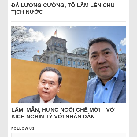
ĐÁ LƯƠNG CƯỜNG, TÔ LÂM LÊN CHỦ
TỊCH NƯỚC
LÂM, MẪN, HƯNG NGỒI GHẾ MỚI – VỞ
KỊCH NGHÌN TỶ VỚI NHÂN DÂN
FOLLOW US