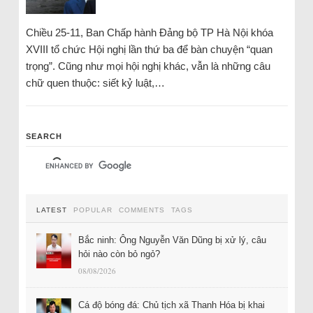
Chiều 25-11, Ban Chấp hành Đảng bộ TP Hà Nội khóa
XVIII tổ chức Hội nghị lần thứ ba để bàn chuyện “quan
trọng”. Cũng như mọi hội nghị khác, vẫn là những câu
chữ quen thuộc: siết kỷ luật,…
SEARCH
LATEST
POPULAR
COMMENTS
TAGS
Bắc ninh: Ông Nguyễn Văn Dũng bị xử lý, câu
hỏi nào còn bỏ ngỏ?
08/08/2026
Cá độ bóng đá: Chủ tịch xã Thanh Hóa bị khai