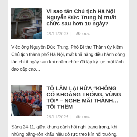
Vì sao tân Chủ tịch Hà Nội
Nguyễn Đức Trung bị truất
chức sau hơn 10 ngày?
29/11/2025
|
|
3.824
Việc ông Nguyễn Đức Trung, Phó Bí thư Thành ủy kiêm
Chủ tịch thành phố Hà Nội, mất khả năng điều hành công
tác chỉ ít ngày sau khi nhậm chức đã lập kỷ lục một lãnh
đạo cấp cao…
TÔ LÂM LẠI HỨA “KHÔNG
CÓ KHOẢNG TRỐNG, VÙNG
TỐI” – NGHE MÃI THÀNH…
TỐI THÊM
29/11/2025
|
|
1.884
Sáng 24-11, giữa khung cảnh hội nghị trang trọng, khi
những băng-rôn khẩu hiệu đỏ rực treo kín hội trường,