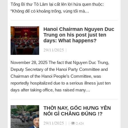
Tổng Bí thư Tô Lâm lại cất lên lời hứa quen thuộc:
“Không để có khoảng trống, vùng tối mà…
Hanoi Chairman Nguyen Duc
Trung on his post just ten
days: What happens?
29/11/2025
|
November 28, 2025 The fact that Nguyen Duc Trung,
Deputy Secretary of the Hanoi Party Committee and
Chairman of the Hanoi People’s Committee, was
reportedly hospitalized due to a serious illness just ten
days after taking office, has raised many…
THỜI NAY, GỐC HƯNG YÊN
NÓI GÌ CHẲNG ĐÚNG !?
29/11/2025
|
|
2.424