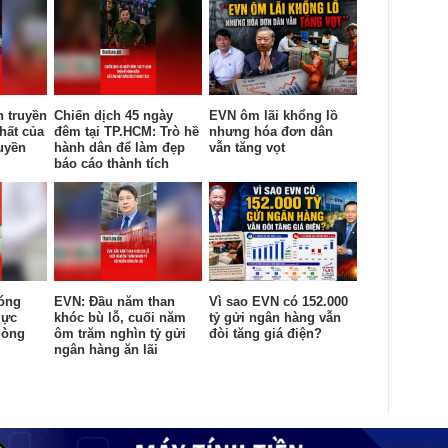
n truyền
Chiến dịch 45 ngày
EVN ôm lãi khổng lồ
hất của
đêm tại TP.HCM: Trò hề
nhưng hóa đơn dân
uyền
hành dân để làm đẹp
vẫn tăng vọt
báo cáo thành tích
óng
EVN: Đầu năm than
Vì sao EVN có 152.000
lực
khóc bù lỗ, cuối năm
tỷ gửi ngân hàng vẫn
lòng
ôm trăm nghìn tỷ gửi
đòi tăng giá điện?
ngân hàng ăn lãi