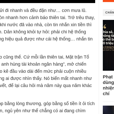
gửi đi nhanh và đều đặn như… cơn mưa lũ.
CHÂM
òn nhanh hơn cảnh báo thiên tai. Trớ trêu thay,
hi nước đã vào nhà, còn tin nhắn xin tiền thì
 Dân không khỏi tự hỏi: phải chi hệ thống
ộng hiệu quả được như cái hệ thống… nhắn tin
cũng thế. Cứ mỗi lần thiên tai, Mặt trận Tổ
êu anh hùng tài khoản ngân hàng”, mở chiến
o kê đầu vào dài đến mức phải cuộn nhiều
Phạt
ẳng ai được nhìn thấy. Nó biến mất nhanh như
dùng
 vết, để lại câu hỏi mà năm này qua năm khác
nhiệ
chí
 bằng lòng thương, góp bằng số tiền ít ỏi tích
ản, ngủ yên như thể chẳng có ai đang chìm