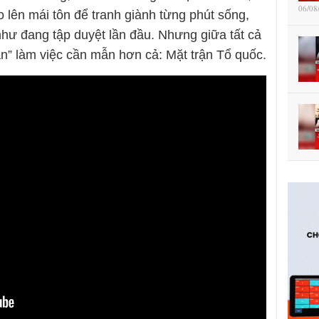
06/08
 lên mái tôn để tranh giành từng phút sống,
như đang tập duyệt lần đầu. Nhưng giữa tất cả
an” làm việc cần mẫn hơn cả: Mặt trận Tổ quốc.