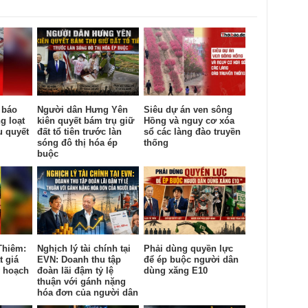
 báo
Người dân Hưng Yên
Siêu dự án ven sông
g loạt
kiên quyết bám trụ giữ
Hồng và nguy cơ xóa
u quyết
đất tổ tiên trước làn
sổ các làng đào truyền
sóng đô thị hóa ép
thống
buộc
Thiêm:
Nghịch lý tài chính tại
Phải dùng quyền lực
t giá
EVN: Doanh thu tập
để ép buộc người dân
y hoạch
đoàn lãi đậm tỷ lệ
dùng xăng E10
thuận với gánh nặng
hóa đơn của người dân