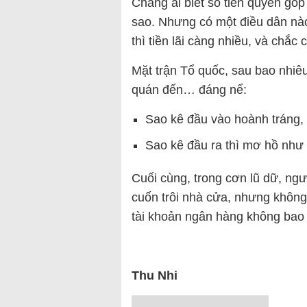
Chẳng ai biết số tiền quyên gó
sao. Nhưng có một điều dân nào
thì tiền lãi càng nhiều, và chắc
Mặt trận Tổ quốc, sau bao nhi
quán đến… đáng nể:
Sao kê đầu vào hoành tráng, c
Sao kê đầu ra thì mơ hồ như 
Cuối cùng, trong cơn lũ dữ, ngườ
cuốn trôi nhà cửa, nhưng không
tài khoản ngân hàng không bao
Thu Nhi