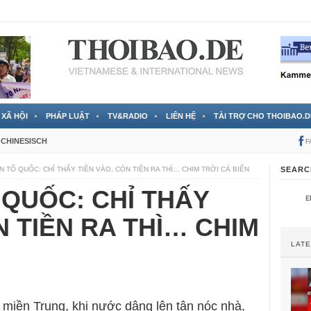
 đã được chính thức xác nhận
3 Jahren ago
XÃ HỘI
PHÁP LUẬT
TV&RADIO
LIÊN HỆ
TÀI TRỢ CHO THOIBAO.D
CHINESISCH
F
N TỔ QUỐC: CHỈ THẤY TIỀN VÀO, CÒN TIỀN RA THÌ… CHIM TRỜI CÁ BIỂN
SEARC
 QUỐC: CHỈ THẤY
N TIỀN RA THÌ… CHIM
LAT
 miền Trung, khi nước dâng lên tận nóc nhà,