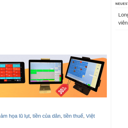
NEUES
Lon
viên
hảm họa lũ lụt
,
tiền của dân
,
tiền thuế
,
Việt