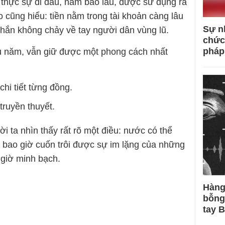
p thực sự đi đâu, nằm bao lâu, được sử dụng ra
 cũng hiểu: tiền nằm trong tài khoản càng lâu
Sự n
 chắn không chảy về tay người dân vùng lũ.
chức
pháp
êu năm, vẫn giữ được một phong cách nhất
hi tiết từng đồng.
truyền thuyết.
i ta nhìn thấy rất rõ một điều: nước có thể
 bao giờ cuốn trôi được sự im lặng của những
 giờ minh bạch.
Hàng
bỗng
tay 