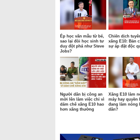
Ép học văn mẫu từ bé,
Chiến dịch tuyê
sao lại đòi học sinh tư
xăng E10: Bản c
duy đột phá như Steve
sự áp đặt độc q
Jobs?
Người dân bị công an
Xăng E10 làm n
mời lên làm việc chỉ vì
máy hay quyền 
dám chê xăng E10 hao
đang làm nóng 
hơn xăng thường
dân?