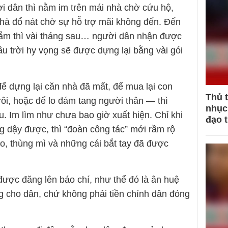
ời dân thì nằm im trên mái nhà chờ cứu hộ,
hà đổ nát chờ sự hỗ trợ mãi không đến. Đến
 lắm thì vài tháng sau… người dân nhận được
u trời hy vọng sẽ được dựng lại bằng vài gói
để dựng lại căn nhà đã mất, để mua lại con
Thủ 
trôi, hoặc để lo đám tang người thân — thì
nhục 
. Im lìm như chưa bao giờ xuất hiện. Chỉ khi
đạo 
g dậy được, thì “đoàn công tác” mới rầm rộ
ạo, thùng mì và những cái bắt tay đã được
được đăng lên báo chí, như thể đó là ân huệ
cho dân, chứ không phải tiền chính dân đóng