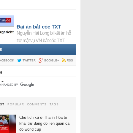
Đại án bắt cóc TXT
Nguyễn Hải Long bị kết án hỗ
trợ mật vụ VN bắt cóc TXT
E
ACEBOOK
TWITTER
GOOGLE+
RSS
H
EST
POPULAR
COMMENTS
TAGS
Chủ tịch xã ở Thanh Hóa bị
khai trừ đảng do liên quan cá
độ world cup