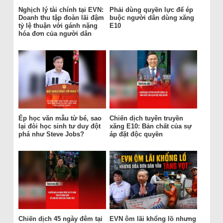
Nghịch lý tài chính tại EVN:
Phải dùng quyền lực để ép
Doanh thu tập đoàn lãi đậm
buộc người dân dùng xăng
tỷ lệ thuận với gánh nặng
E10
hóa đơn của người dân
Ép học văn mẫu từ bé, sao
Chiến dịch tuyên truyền
lại đòi học sinh tư duy đột
xăng E10: Bản chất của sự
phá như Steve Jobs?
áp đặt độc quyền
Chiến dịch 45 ngày đêm tại
EVN ôm lãi khổng lồ nhưng