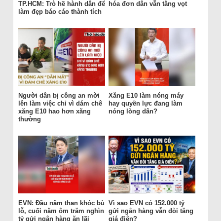
TP.HCM: Trò hề hành dân để
hóa đơn dân vẫn tăng vọt
làm đẹp báo cáo thành tích
Người dân bị công an mời
Xăng E10 làm nóng máy
lên làm việc chỉ vì dám chê
hay quyền lực đang làm
xăng E10 hao hơn xăng
nóng lòng dân?
thường
EVN: Đầu năm than khóc bù
Vì sao EVN có 152.000 tỷ
lỗ, cuối năm ôm trăm nghìn
gửi ngân hàng vẫn đòi tăng
tỷ gửi ngân hàng ăn lãi
giá điện?