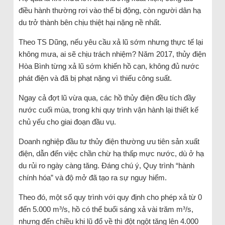
điều hành thường rơi vào thế bị động, còn người dân hạ
du trở thành bên chịu thiệt hại nặng nề nhất.
Theo TS Dũng, nếu yêu cầu xả lũ sớm nhưng thực tế lại
không mưa, ai sẽ chịu trách nhiệm? Năm 2017, thủy điện
Hòa Bình từng xả lũ sớm khiến hồ cạn, không đủ nước
phát điện và đã bị phạt nặng vì thiếu công suất.
Ngay cả đợt lũ vừa qua, các hồ thủy điện đều tích đầy
nước cuối mùa, trong khi quy trình vận hành lại thiết kế
chủ yếu cho giai đoạn đầu vụ.
Doanh nghiệp đầu tư thủy điện thường ưu tiên sản xuất
điện, dẫn đến việc chần chừ hạ thấp mực nước, dù ở hạ
du rủi ro ngày càng tăng. Đáng chú ý, Quy trình “hành
chính hóa” và độ mở đã tạo ra sự nguy hiểm.
Theo đó, một số quy trình với quy định cho phép xả từ 0
đến 5.000 m³/s, hồ có thể buổi sáng xả vài trăm m³/s,
nhưng đến chiều khi lũ đổ về thì đột ngột tăng lên 4.000