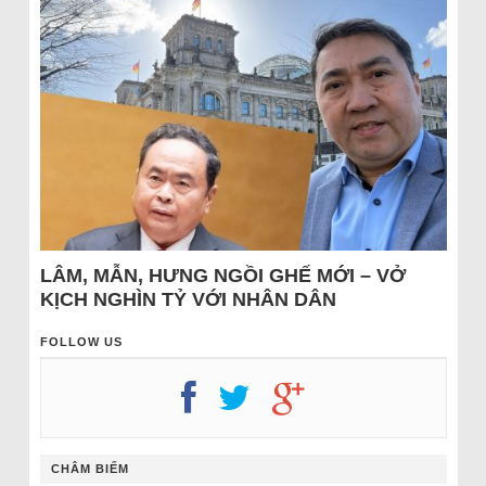
LÂM, MẪN, HƯNG NGỒI GHẾ MỚI – VỞ
KỊCH NGHÌN TỶ VỚI NHÂN DÂN
FOLLOW US
CHÂM BIẾM