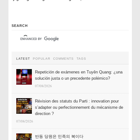
SEARCH
LATEST
POPULAR
COMMENTS
TAGS
Repetición de exámenes en Tuyên Quang: ¿una
solución justa o un precedente polémico?
07/08/2026
Révision des statuts du Parti : innovation pour
s’adapter ou perfectionnement du mécanisme de
direction ?
07/08/2026
반동 당원은 민족의 복이다