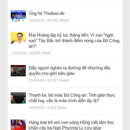
Ủng hộ Thoibao.de
15/02/2018
- 24.062 Views
Mai Hoàng lập kỷ lục thăng tiến: Vì sao “ngôi
sao” Tây Bắc trở thành điểm nóng của Bộ Công
an?
11/05/2026
- 18.505 Views
Đẩy người nghèo ra đường để nhường đặc
quyền cho giới siêu giàu
17/06/2026
- 14.527 Views
Thanh lọc bộ máy Bộ Công an: Tinh giản thực
chất hay vẫn là màn trình diễn lấy lệ?
16/06/2026
- 4.942 Views
Hàng loạt trẻ em ven sông Hồng viết tâm thư
khẩn cầu bà Ngô Phương Ly cứu giúp