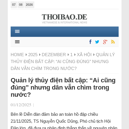
07
08
2026
HOME
2025
DEZEMBER
1
XÃ HỘI
QUẢN LÝ
THỦY ĐIỆN BẤT CẬP: “AI CŨNG ĐÚNG” NHƯNG
DÂN VẪN CHÌM TRONG NƯỚC?
Quản lý thủy điện bất cập: “Ai cũng
đúng” nhưng dân vẫn chìm trong
nước?
01/12/2025
|
Bên lề Diễn đàn đảm bảo an toàn hồ đập chiều
21/11/2025, TS Nguyễn Quốc Dũng, Phó chủ tịch Hội
Đập lớn, đã đưa ra nhận định thẳng thắn về nguyên nhân