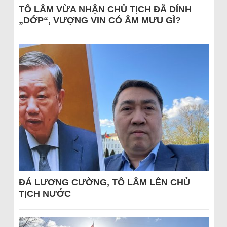
TÔ LÂM VỪA NHẬN CHỦ TỊCH ĐÃ DÍNH
„DỚP“, VƯỢNG VIN CÓ ÂM MƯU GÌ?
ĐÁ LƯƠNG CƯỜNG, TÔ LÂM LÊN CHỦ
TỊCH NƯỚC