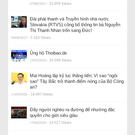
07/08/2023
- 15.059 Views
Đài phát thanh và Truyền hình nhà nước
Slovakia (RTVS) công bố thông tin bà Nguyễn
Thị Thanh Nhàn trốn sang Đức!
06/08/2023
- 5.163 Views
Ủng hộ Thoibao.de
15/02/2018
- 24.048 Views
Mai Hoàng lập kỷ lục thăng tiến: Vì sao “ngôi
sao” Tây Bắc trở thành điểm nóng của Bộ Công
an?
11/05/2026
- 18.497 Views
Đẩy người nghèo ra đường để nhường đặc
quyền cho giới siêu giàu
17/06/2026
- 14.527 Views