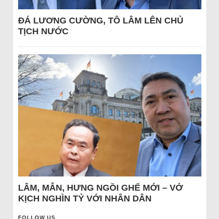
ĐÁ LƯƠNG CƯỜNG, TÔ LÂM LÊN CHỦ
TỊCH NƯỚC
LÂM, MẪN, HƯNG NGỒI GHẾ MỚI – VỞ
KỊCH NGHÌN TỶ VỚI NHÂN DÂN
FOLLOW US