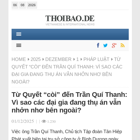
06
08
2026
HOME
2025
DEZEMBER
1
PHÁP LUẬT
TỪ
QUYẾT “CÒI” ĐẾN TRẦN QUÍ THANH: VÌ SAO CÁC
ĐẠI GIA ĐANG THỤ ÁN VẪN NHỞN NHƠ BÊN
NGOÀI?
Từ Quyết “còi” đến Trần Quí Thanh:
Vì sao các đại gia đang thụ án vẫn
nhởn nhơ bên ngoài?
01/12/2025
|
|
1.230
Việc ông Trần Quí Thanh, Chủ tịch Tập đoàn Tân Hiệp
Phát xuất hiện tại trụ sở công ty ở Bình Dương ngày