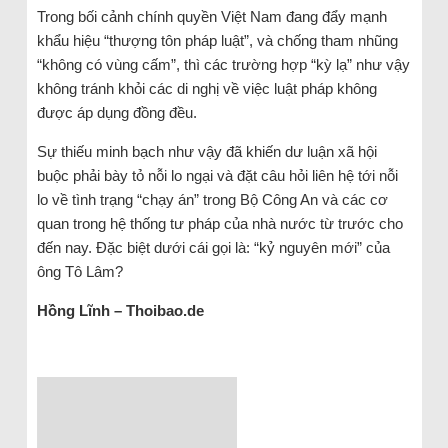
Trong bối cảnh chính quyền Việt Nam đang đẩy mạnh
khẩu hiệu “thượng tôn pháp luật”, và chống tham nhũng
“không có vùng cấm”, thì các trường hợp “kỳ lạ” như vậy
không tránh khỏi các di nghị về việc luật pháp không
được áp dụng đồng đều.
Sự thiếu minh bạch như vậy đã khiến dư luận xã hội
buộc phải bày tỏ nỗi lo ngại và đặt câu hỏi liên hệ tới nỗi
lo về tình trạng “chạy án” trong Bộ Công An và các cơ
quan trong hệ thống tư pháp của nhà nước từ trước cho
đến nay. Đặc biệt dưới cái gọi là: “kỷ nguyên mới” của
ông Tô Lâm?
Hồng Lĩnh – Thoibao.de