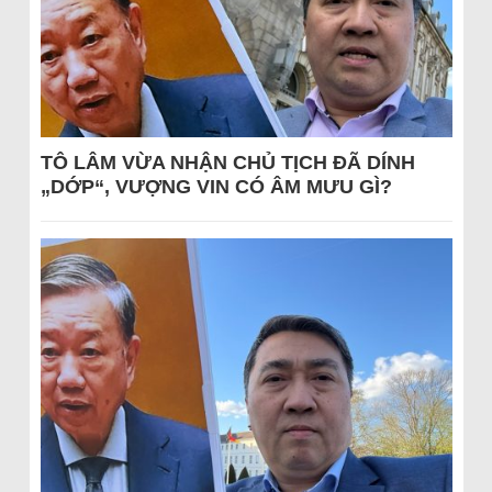
TÔ LÂM VỪA NHẬN CHỦ TỊCH ĐÃ DÍNH
„DỚP“, VƯỢNG VIN CÓ ÂM MƯU GÌ?