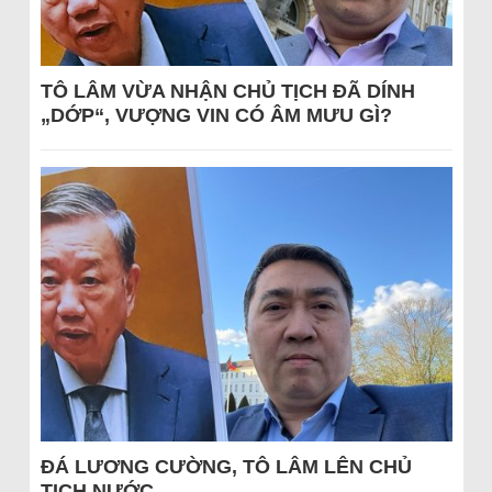
TÔ LÂM VỪA NHẬN CHỦ TỊCH ĐÃ DÍNH
„DỚP“, VƯỢNG VIN CÓ ÂM MƯU GÌ?
ĐÁ LƯƠNG CƯỜNG, TÔ LÂM LÊN CHỦ
TỊCH NƯỚC