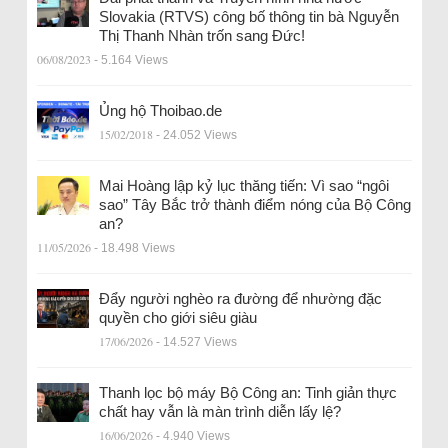
Slovakia (RTVS) công bố thông tin bà Nguyễn
Thị Thanh Nhàn trốn sang Đức!
06/08/2023
- 5.164 Views
Ủng hộ Thoibao.de
15/02/2018
- 24.052 Views
Mai Hoàng lập kỷ lục thăng tiến: Vì sao “ngôi
sao” Tây Bắc trở thành điểm nóng của Bộ Công
an?
11/05/2026
- 18.498 Views
Đẩy người nghèo ra đường để nhường đặc
quyền cho giới siêu giàu
17/06/2026
- 14.527 Views
Thanh lọc bộ máy Bộ Công an: Tinh giản thực
chất hay vẫn là màn trình diễn lấy lệ?
16/06/2026
- 4.940 Views