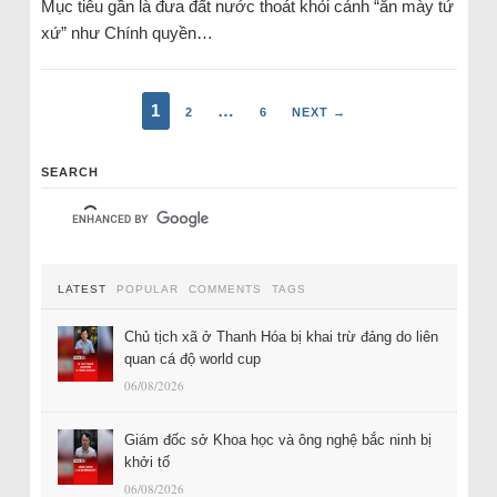
Mục tiêu gần là đưa đất nước thoát khỏi cảnh “ăn mày tứ
xứ” như Chính quyền…
1
…
2
6
NEXT →
SEARCH
LATEST
POPULAR
COMMENTS
TAGS
Chủ tịch xã ở Thanh Hóa bị khai trừ đảng do liên
quan cá độ world cup
06/08/2026
Giám đốc sở Khoa học và ông nghệ bắc ninh bị
khởi tố
06/08/2026