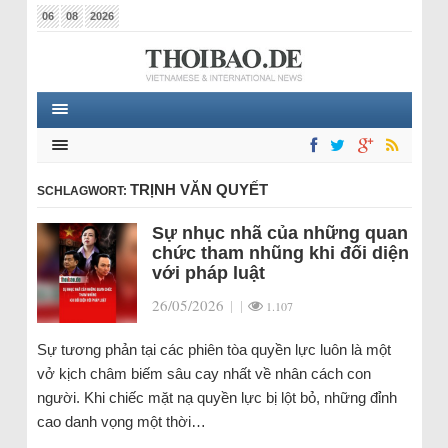
06
08
2026
TRỊNH VĂN QUYẾT
SCHLAGWORT:
Sự nhục nhã của những quan
chức tham nhũng khi đối diện
với pháp luật
26/05/2026
|
|
1.107
Sự tương phản tại các phiên tòa quyền lực luôn là một
vở kịch châm biếm sâu cay nhất về nhân cách con
người. Khi chiếc mặt nạ quyền lực bị lột bỏ, những đỉnh
cao danh vọng một thời…