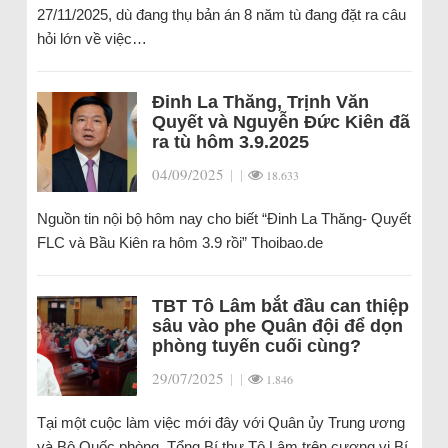
27/11/2025, dù đang thụ bản án 8 năm tù đang đặt ra câu
hỏi lớn về việc…
Đinh La Thăng, Trịnh Văn
Quyết và Nguyễn Đức Kiên đã
ra tù hôm 3.9.2025
04/09/2025
|
|
18.633
Nguồn tin nội bộ hôm nay cho biết “Đinh La Thăng- Quyết
FLC và Bầu Kiên ra hôm 3.9 rồi” Thoibao.de
TBT Tô Lâm bắt đầu can thiệp
sâu vào phe Quân đội để dọn
phòng tuyến cuối cùng?
29/07/2025
|
|
1.846
Tại một cuộc làm việc mới đây với Quân ủy Trung ương
và Bộ Quốc phòng, Tổng Bí thư Tô Lâm trên cương vị Bí