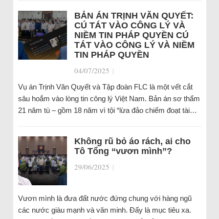
BẢN ÁN TRỊNH VĂN QUYẾT:
CÚ TÁT VÀO CÔNG LÝ VÀ
NIỀM TIN PHÁP QUYỀN CÚ
TÁT VÀO CÔNG LÝ VÀ NIỀM
TIN PHÁP QUYỀN
04/07/2025
|
Vụ án Trịnh Văn Quyết và Tập đoàn FLC là một vết cắt
sâu hoắm vào lòng tin công lý Việt Nam. Bản án sơ thẩm
21 năm tù – gồm 18 năm vì tội “lừa đảo chiếm đoạt tài…
Không rũ bỏ áo rách, ai cho
Tô Tổng “vươn mình”?
29/06/2025
|
Vươn mình là đưa đất nước đứng chung với hàng ngũ
các nước giàu mạnh và văn minh. Đấy là mục tiêu xa.