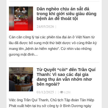
Dân nghèo chịu án sắt đá
trong khi giới siêu giàu dùng
bệnh án để thoát tội
24/05/2026
|
Cán cân công lý tại các phiên tòa đại án ở Việt Nam từ
lâu đã được bổ sung một thứ biệt dược vô cùng thần kỳ
mang tên „bệnh án hiểm nghèo“. Cứ nhìn vào những
gương mặt đình…
Từ Quyết “còi” đến Trần Quí
Thanh: Vì sao các đại gia
đang thụ án vẫn nhởn nhơ
bên ngoài?
01/12/2025
|
|
1.231
Việc ông Trần Quí Thanh, Chủ tịch Tập đoàn Tân Hiệp
Phát xuất hiện tại trụ sở công ty ở Bình Dương ngày