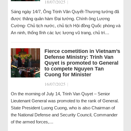
18/07/2025
|
Sáng ngày 14/7, Ông Trịnh Văn Quyết-Thượng tướng đã
được thăng quân hàm Đại tướng. Chính ông Lương
Cường- Chủ tịch nước, chủ tịch Hội đồng Quốc phòng và
An ninh, thống lĩnh các lực lượng vũ trang, chủ trì…
Fierce cometition in Vietnam’s
Defense Ministry: Trinh Van
Quyet is promoted to General
to compete Nguyen Tan
Cuong for Minister
16/07/2025
|
On the morning of July 14, Trinh Van Quyet – Senior
Lieutenant General was promoted to the rank of General.
State President Luong Cuong, who is also Chairman of
the National Defense and Security Council, Commander
of the armed forces,…