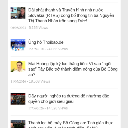
Đài phát thanh và Truyền hình nhà nước
Slovakia (RTVS) công bố thông tin bà Nguyễn
Thị Thanh Nhàn trốn sang Đức!
06/08/2023
- 5.165 Views
Ủng hộ Thoibao.de
15/02/2018
- 24.066 Views
Mai Hoàng lập kỷ lục thăng tiến: Vì sao “ngôi
sao” Tây Bắc trở thành điểm nóng của Bộ Công
an?
11/05/2026
- 18.508 Views
Đẩy người nghèo ra đường để nhường đặc
quyền cho giới siêu giàu
17/06/2026
- 14.528 Views
Thanh lọc bộ máy Bộ Công an: Tinh giản thực