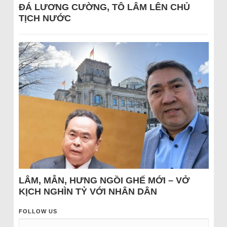
ĐÁ LƯƠNG CƯỜNG, TÔ LÂM LÊN CHỦ
TỊCH NƯỚC
LÂM, MẪN, HƯNG NGỒI GHẾ MỚI – VỞ
KỊCH NGHÌN TỶ VỚI NHÂN DÂN
FOLLOW US