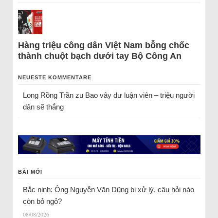
Hàng triệu công dân Việt Nam bỗng chốc
thành chuột bạch dưới tay Bộ Công An
NEUESTE KOMMENTARE
Long Rồng Trần
zu
Bao vây dư luận viên – triệu người
dân sẽ thắng
BÀI MỚI
Bắc ninh: Ông Nguyễn Văn Dũng bị xử lý, câu hỏi nào
còn bỏ ngỏ?
08/08/2026