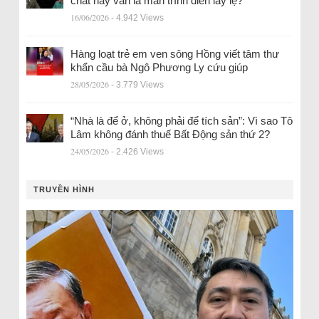
chất hay vẫn là màn trình diễn lấy lệ?
16/06/2026
- 4.942 Views
Hàng loạt trẻ em ven sông Hồng viết tâm thư
khẩn cầu bà Ngô Phương Ly cứu giúp
28/05/2026
- 3.779 Views
“Nhà là để ở, không phải để tích sản”: Vì sao Tô
Lâm không đánh thuế Bất Động sản thứ 2?
24/05/2026
- 2.426 Views
TRUYỀN HÌNH