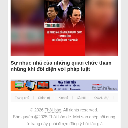
Sự nhục nhã của những quan chức tham
nhũng khi đối diện với pháp luật
Trang chủ
Chính trị
Kinh tế
Xã hội
QUÂN SỰ
© 2026
Thời báo
. All rights reserved.
Bản quyền @2025 Thời báo.de. Mọi sao chép nội dung
từ trang này phải được đồng ý bởi tác giả