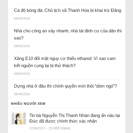
Cá độ bóng đá: Chủ tịch xã Thanh Hóa bị khai trừ Đảng
08/08/2026
Nhà cho công an xây nhanh, nhà tái định cư của dân thì
sao?
08/08/2026
Xăng E10 đối mặt nguy cơ thiếu ethanol: Vì sao cam
kết nguồn cung lại bị thử thách?
08/08/2026
Dựng nhà ở đâu thì chính quyền mới thôi “dòm ngó”?
08/08/2026
NHIỀU NGƯỜI XEM
Tin bà Nguyễn Thị Thanh Nhàn đang ẩn náu tại
Đức đã được chính thức xác nhận
07/08/2023
- 15.069 Views