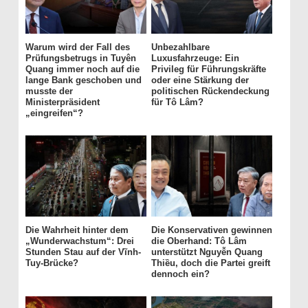
Warum wird der Fall des
Unbezahlbare
Prüfungsbetrugs in Tuyên
Luxusfahrzeuge: Ein
Quang immer noch auf die
Privileg für Führungskräfte
lange Bank geschoben und
oder eine Stärkung der
musste der
politischen Rückendeckung
Ministerpräsident
für Tô Lâm?
„eingreifen“?
Die Wahrheit hinter dem
Die Konservativen gewinnen
„Wunderwachstum“: Drei
die Oberhand: Tô Lâm
Stunden Stau auf der Vĩnh-
unterstützt Nguyễn Quang
Tuy-Brücke?
Thiều, doch die Partei greift
dennoch ein?