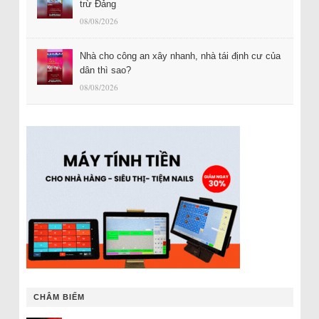
trừ Đảng
08/08/2026
Nhà cho công an xây nhanh, nhà tái định cư của
dân thì sao?
08/08/2026
CHÂM BIẾM