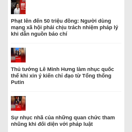
Phạt lên đến 50 triệu đồng: Người dùng
mạng xã hội phải chịu trách nhiệm pháp lý
khi dẫn nguồn báo chí
Thủ tướng Lê Minh Hưng làm nhục quốc
thể khi xin ý kiến chỉ đạo từ Tổng thống
Putin
Sự nhục nhã của những quan chức tham
nhũng khi đối diện với pháp luật