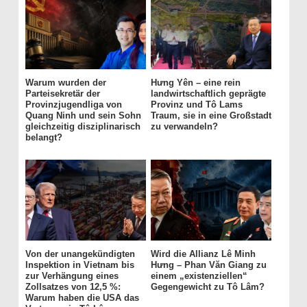
Warum wurden der
Hưng Yên – eine rein
Parteisekretär der
landwirtschaftlich geprägte
Provinzjugendliga von
Provinz und Tô Lams
Quang Ninh und sein Sohn
Traum, sie in eine Großstadt
gleichzeitig disziplinarisch
zu verwandeln?
belangt?
Von der unangekündigten
Wird die Allianz Lê Minh
Inspektion in Vietnam bis
Hưng – Phan Văn Giang zu
zur Verhängung eines
einem „existenziellen“
Zollsatzes von 12,5 %:
Gegengewicht zu Tô Lâm?
Warum haben die USA das