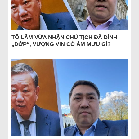
TÔ LÂM VỪA NHẬN CHỦ TỊCH ĐÃ DÍNH
„DỚP“, VƯỢNG VIN CÓ ÂM MƯU GÌ?