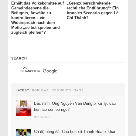
Erhält das Volkskomitee auf
„Grenzüberschreitende
Gemeindeebene die
rechtliche Entführung“: Ein
Befugnis, Anwälte zu
brutales Szenario gegen Lê
kontrollieren – ein
Chí Thành?
Widerspruch nach dem
Motto „selbst spielen und
zugleich pfeifen“?
SEARCH
LATEST
POPULAR
COMMENTS
TAGS
Bắc ninh: Ông Nguyễn Văn Dũng bị xử lý, câu
hỏi nào còn bỏ ngỏ?
08/08/2026
Cá độ bóng đá: Chủ tịch xã Thanh Hóa bị khai