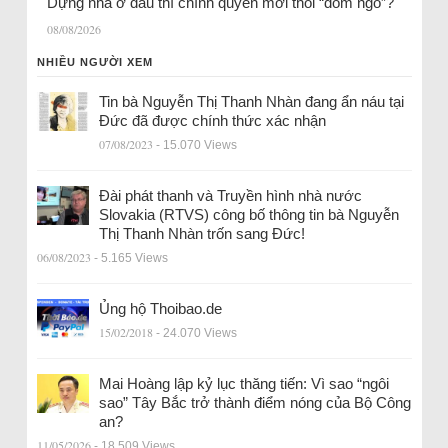
Dựng nhà ở đâu thì chính quyền mới thôi “dòm ngó”?
08/08/2026
NHIỀU NGƯỜI XEM
Tin bà Nguyễn Thị Thanh Nhàn đang ẩn náu tại
Đức đã được chính thức xác nhận
07/08/2023
- 15.070 Views
Đài phát thanh và Truyền hình nhà nước
Slovakia (RTVS) công bố thông tin bà Nguyễn
Thị Thanh Nhàn trốn sang Đức!
06/08/2023
- 5.165 Views
Ủng hộ Thoibao.de
15/02/2018
- 24.070 Views
Mai Hoàng lập kỷ lục thăng tiến: Vì sao “ngôi
sao” Tây Bắc trở thành điểm nóng của Bộ Công
an?
11/05/2026
- 18.509 Views