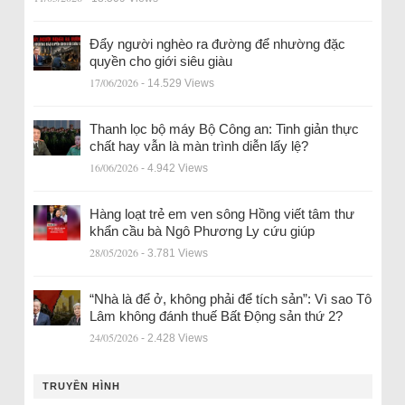
Đẩy người nghèo ra đường để nhường đặc
quyền cho giới siêu giàu
17/06/2026
- 14.529 Views
Thanh lọc bộ máy Bộ Công an: Tinh giản thực
chất hay vẫn là màn trình diễn lấy lệ?
16/06/2026
- 4.942 Views
Hàng loạt trẻ em ven sông Hồng viết tâm thư
khẩn cầu bà Ngô Phương Ly cứu giúp
28/05/2026
- 3.781 Views
“Nhà là để ở, không phải để tích sản”: Vì sao Tô
Lâm không đánh thuế Bất Động sản thứ 2?
24/05/2026
- 2.428 Views
TRUYỀN HÌNH