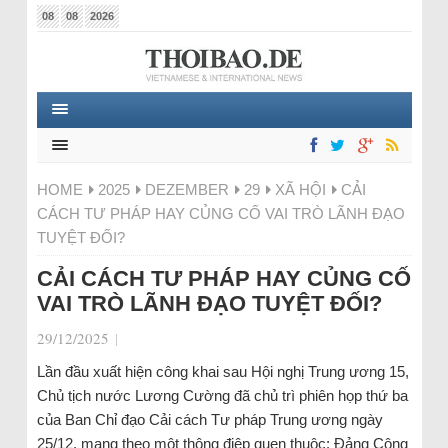
08
08
2026
HOME
2025
DEZEMBER
29
XÃ HỘI
CẢI
CÁCH TƯ PHÁP HAY CỦNG CỐ VAI TRÒ LÃNH ĐẠO
TUYỆT ĐỐI?
CẢI CÁCH TƯ PHÁP HAY CỦNG CỐ
VAI TRÒ LÃNH ĐẠO TUYỆT ĐỐI?
29/12/2025
|
Lần đầu xuất hiện công khai sau Hội nghị Trung ương 15,
Chủ tịch nước Lương Cường đã chủ trì phiên họp thứ ba
của Ban Chỉ đạo Cải cách Tư pháp Trung ương ngày
25/12, mang theo một thông điệp quen thuộc: Đảng Cộng