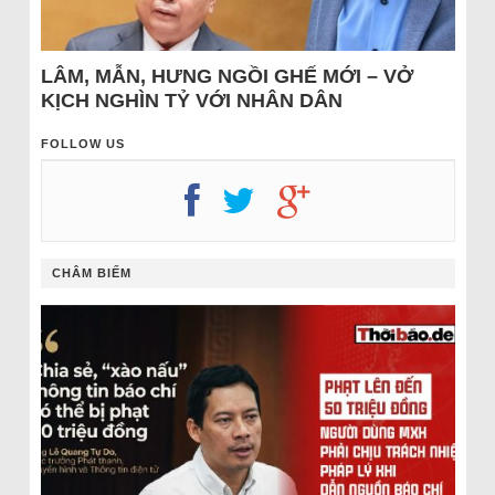
LÂM, MẪN, HƯNG NGỒI GHẾ MỚI – VỞ
KỊCH NGHÌN TỶ VỚI NHÂN DÂN
FOLLOW US
CHÂM BIẾM