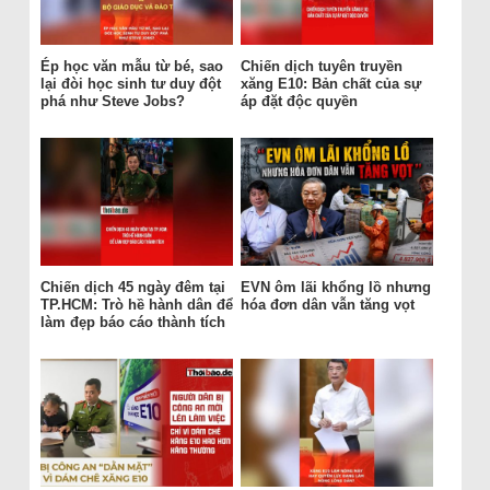
Ép học văn mẫu từ bé, sao
Chiến dịch tuyên truyền
lại đòi học sinh tư duy đột
xăng E10: Bản chất của sự
phá như Steve Jobs?
áp đặt độc quyền
Chiến dịch 45 ngày đêm tại
EVN ôm lãi khổng lồ nhưng
TP.HCM: Trò hề hành dân để
hóa đơn dân vẫn tăng vọt
làm đẹp báo cáo thành tích