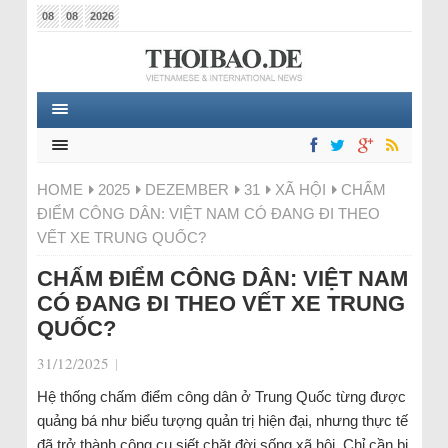
08
08
2026
HOME
2025
DEZEMBER
31
XÃ HỘI
CHẤM
ĐIỂM CÔNG DÂN: VIỆT NAM CÓ ĐANG ĐI THEO
VẾT XE TRUNG QUỐC?
CHẤM ĐIỂM CÔNG DÂN: VIỆT NAM
CÓ ĐANG ĐI THEO VẾT XE TRUNG
QUỐC?
31/12/2025
|
Hệ thống chấm điểm công dân ở Trung Quốc từng được
quảng bá như biểu tượng quản trị hiện đại, nhưng thực tế
đã trở thành công cụ siết chặt đời sống xã hội. Chỉ cần bị