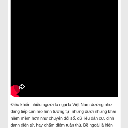
Điều khiến nhiều người lo ngại là Việt Nam dường như
đang tiếp cận mô hình tương tự, nhưng dưới những khái
niệm mềm hơn như chuyển đổi số, dữ liệu dân cư, định
danh điện tử, hay chấm điểm tuân thủ. Bề ngoài là hiện