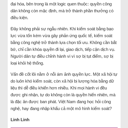
đại hóa, bên trong là một logic quen thuộc: quyền công
dân không còn mặc định, mà trở thành phần thưởng có
điều kiện.
Đây không phải sự ngẫu nhiên. Khi kiểm soát bằng bạo
lực vừa tốn kém vừa gây phản ứng quốc tế, kiểm soát
bằng công nghệ trở thành lựa chọn tối ưu. Không cần bắt
bớ, chỉ cần khóa quyền đi lại, giao dịch, tiếp cận dịch vụ.
Người dân tự điều chỉnh hành vi vì sợ bị tụt điểm, sợ bị
loại khỏi hệ thống.
Vấn đề cốt lõi nằm ở nỗi ám ảnh quyền lực. Một xã hội tự
do luôn khó kiểm soát, còn xã hội bị lượng hóa bằng dữ
liệu thì dễ điều khiển hơn nhiều. Khi mọi hành vi đều
được ghi nhận, tự do không còn là quyền hiển nhiên, mà
là đặc ân được ban phát. Việt Nam đang học hỏi công
nghệ, hay đang nhập khẩu cả một mô hình kiểm soát?
Linh Linh