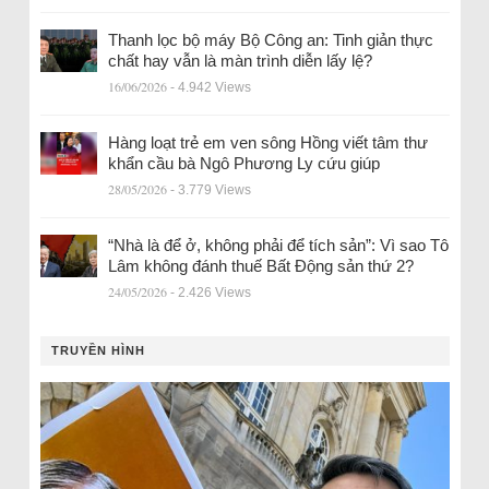
Thanh lọc bộ máy Bộ Công an: Tinh giản thực
chất hay vẫn là màn trình diễn lấy lệ?
16/06/2026
- 4.942 Views
Hàng loạt trẻ em ven sông Hồng viết tâm thư
khẩn cầu bà Ngô Phương Ly cứu giúp
28/05/2026
- 3.779 Views
“Nhà là để ở, không phải để tích sản”: Vì sao Tô
Lâm không đánh thuế Bất Động sản thứ 2?
24/05/2026
- 2.426 Views
TRUYỀN HÌNH