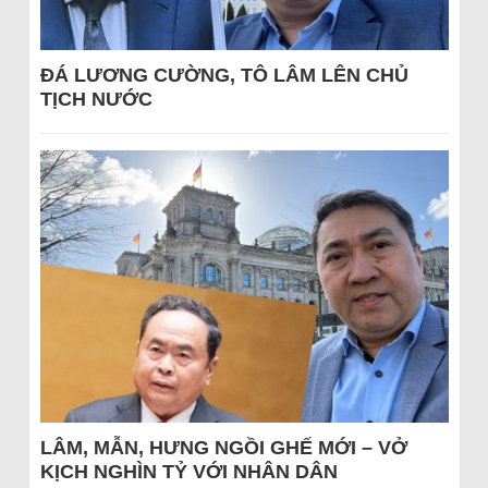
ĐÁ LƯƠNG CƯỜNG, TÔ LÂM LÊN CHỦ
TỊCH NƯỚC
LÂM, MẪN, HƯNG NGỒI GHẾ MỚI – VỞ
KỊCH NGHÌN TỶ VỚI NHÂN DÂN