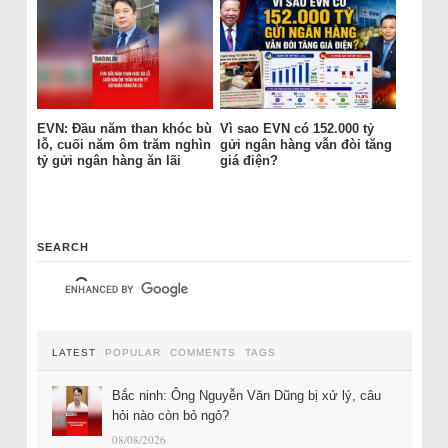
EVN: Đầu năm than khóc bù
Vì sao EVN có 152.000 tỷ
lỗ, cuối năm ôm trăm nghìn
gửi ngân hàng vẫn đòi tăng
tỷ gửi ngân hàng ăn lãi
giá điện?
SEARCH
LATEST
POPULAR
COMMENTS
TAGS
Bắc ninh: Ông Nguyễn Văn Dũng bị xử lý, câu
hỏi nào còn bỏ ngỏ?
08/08/2026