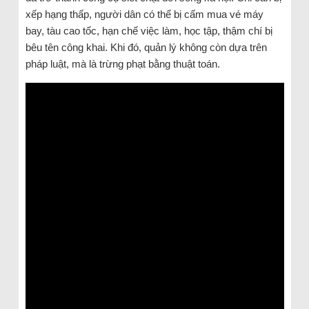
xếp hạng thấp, người dân có thể bị cấm mua vé máy
bay, tàu cao tốc, hạn chế việc làm, học tập, thậm chí bị
bêu tên công khai. Khi đó, quản lý không còn dựa trên
pháp luật, mà là trừng phạt bằng thuật toán.