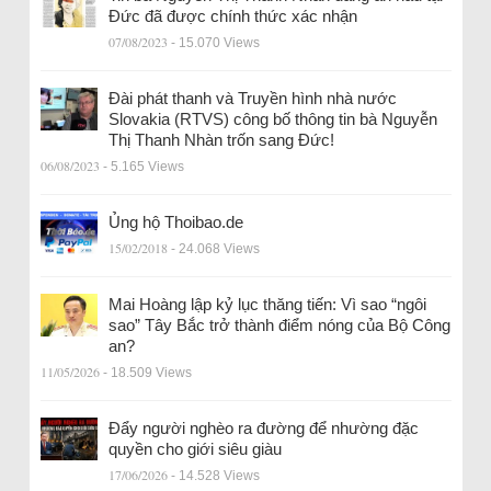
Đức đã được chính thức xác nhận
07/08/2023
- 15.070 Views
Đài phát thanh và Truyền hình nhà nước
Slovakia (RTVS) công bố thông tin bà Nguyễn
Thị Thanh Nhàn trốn sang Đức!
06/08/2023
- 5.165 Views
Ủng hộ Thoibao.de
15/02/2018
- 24.068 Views
Mai Hoàng lập kỷ lục thăng tiến: Vì sao “ngôi
sao” Tây Bắc trở thành điểm nóng của Bộ Công
an?
11/05/2026
- 18.509 Views
Đẩy người nghèo ra đường để nhường đặc
quyền cho giới siêu giàu
17/06/2026
- 14.528 Views