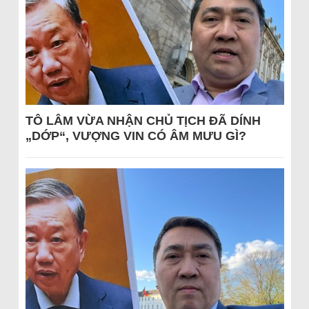
TÔ LÂM VỪA NHẬN CHỦ TỊCH ĐÃ DÍNH
„DỚP“, VƯỢNG VIN CÓ ÂM MƯU GÌ?