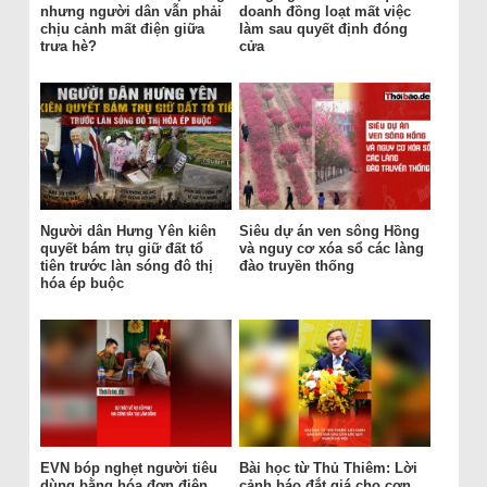
nhưng người dân vẫn phải
doanh đồng loạt mất việc
chịu cảnh mất điện giữa
làm sau quyết định đóng
trưa hè?
cửa
Người dân Hưng Yên kiên
Siêu dự án ven sông Hồng
quyết bám trụ giữ đất tổ
và nguy cơ xóa sổ các làng
tiên trước làn sóng đô thị
đào truyền thống
hóa ép buộc
EVN bóp nghẹt người tiêu
Bài học từ Thủ Thiêm: Lời
dùng bằng hóa đơn điện
cảnh báo đắt giá cho cơn