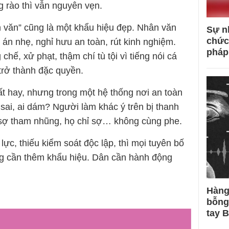
 rào thì vẫn nguyên vẹn.
 văn” cũng là một khẩu hiệu đẹp. Nhân văn
Sự n
chức
 án nhẹ, nghỉ hưu an toàn, rút kinh nghiệm.
pháp
hế, xử phạt, thậm chí tù tội vì tiếng nói cá
rở thành đặc quyền.
t hay, nhưng trong một hệ thống nơi an toàn
 sai, ai dám? Người làm khác ý trên bị thanh
ai sợ tham nhũng, họ chỉ sợ… không cùng phe.
lực, thiếu kiểm soát độc lập, thì mọi tuyên bố
ông cần thêm khẩu hiệu. Dân cần hành động
Hàng
bỗng
tay 