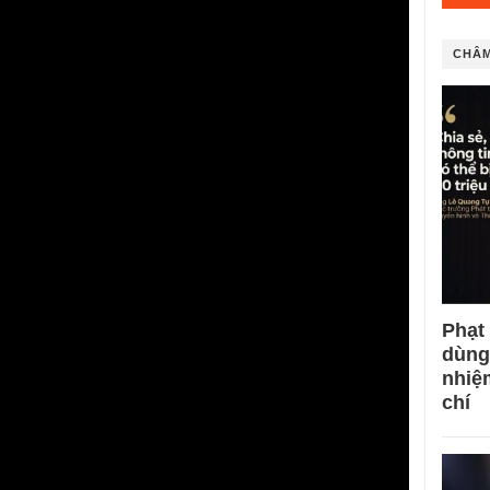
CHÂM
Phạt
dùng
nhiệ
chí