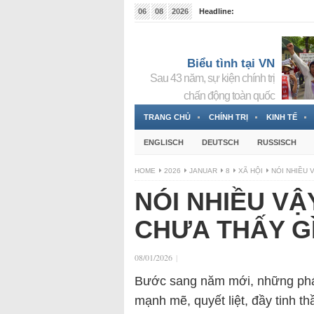
06
08
2026
Headline:
Tin bà Nguyễn Thị Thanh Nhàn đang ẩn náu tại Đức
Biểu tình tại VN
Sau 43 năm, sự kiện chính trị
chấn động toàn quốc
TRANG CHỦ
CHÍNH TRỊ
KINH TẾ
ENGLISCH
DEUTSCH
RUSSISCH
HOME
2026
JANUAR
8
XÃ HỘI
NÓI NHIỀU 
NÓI NHIỀU VẬ
CHƯA THẤY G
08/01/2026
|
Bước sang năm mới, những phá
mạnh mẽ, quyết liệt, đầy tinh t