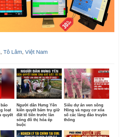
o
,
Tô Lâm
,
Việt Nam
 báo
Người dân Hưng Yên
Siêu dự án ven sông
g loạt
kiên quyết bám trụ giữ
Hồng và nguy cơ xóa
u quyết
đất tổ tiên trước làn
sổ các làng đào truyền
sóng đô thị hóa ép
thống
buộc