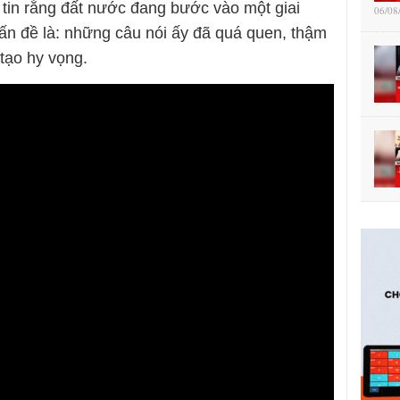
ể tin rằng đất nước đang bước vào một giai
06/08
ấn đề là: những câu nói ấy đã quá quen, thậm
tạo hy vọng.