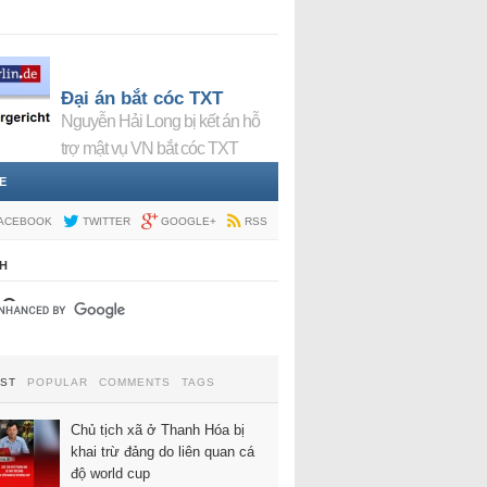
Đại án bắt cóc TXT
Nguyễn Hải Long bị kết án hỗ
trợ mật vụ VN bắt cóc TXT
E
ACEBOOK
TWITTER
GOOGLE+
RSS
H
EST
POPULAR
COMMENTS
TAGS
Chủ tịch xã ở Thanh Hóa bị
khai trừ đảng do liên quan cá
độ world cup