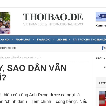
 đã được chính thức xác nhận
3 Jahren ago
XÃ HỘI
PHÁP LUẬT
TV&RADIO
LIÊN HỆ
TÀI TRỢ CHO THOIBAO.D
CHINESISCH
F
VẬY, SAO DÂN VẪN CHƯA THẤY GÌ?
SEARC
Y, SAO DÂN VẪN
Ì?
LAT
t biểu của ông Anh Rừng được ca ngợi là
hần “chính danh – liêm chính – công bằng”. Nếu