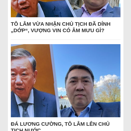
TÔ LÂM VỪA NHẬN CHỦ TỊCH ĐÃ DÍNH
„DỚP“, VƯỢNG VIN CÓ ÂM MƯU GÌ?
ĐÁ LƯƠNG CƯỜNG, TÔ LÂM LÊN CHỦ
TỊCH NƯỚC