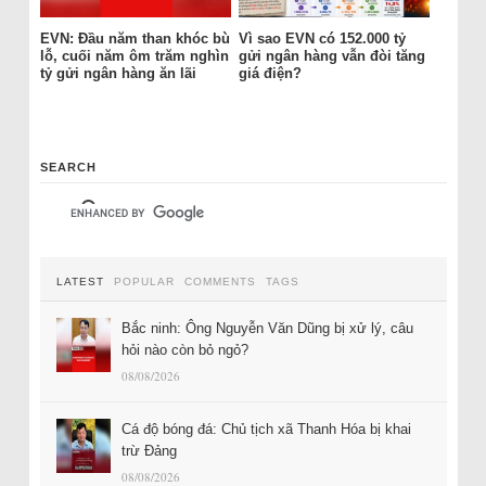
EVN: Đầu năm than khóc bù
Vì sao EVN có 152.000 tỷ
lỗ, cuối năm ôm trăm nghìn
gửi ngân hàng vẫn đòi tăng
tỷ gửi ngân hàng ăn lãi
giá điện?
SEARCH
LATEST
POPULAR
COMMENTS
TAGS
Bắc ninh: Ông Nguyễn Văn Dũng bị xử lý, câu
hỏi nào còn bỏ ngỏ?
08/08/2026
Cá độ bóng đá: Chủ tịch xã Thanh Hóa bị khai
trừ Đảng
08/08/2026