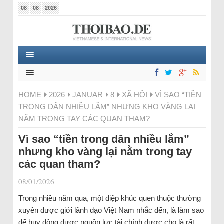
08
08
2026
HOME
2026
JANUAR
8
XÃ HỘI
VÌ SAO “TIỀN
TRONG DÂN NHIỀU LẮM” NHƯNG KHO VÀNG LẠI
NẰM TRONG TAY CÁC QUAN THAM?
Vì sao “tiền trong dân nhiều lắm”
nhưng kho vàng lại nằm trong tay
các quan tham?
08/01/2026
|
Trong nhiều năm qua, một điệp khúc quen thuộc thường
xuyên được giới lãnh đạo Việt Nam nhắc đến, là làm sao
để huy động được nguồn lực tài chính được cho là rất