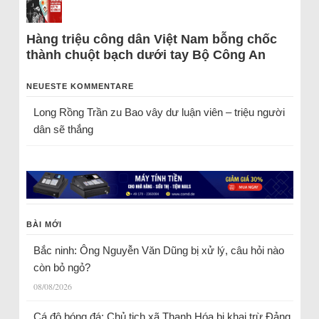
Hàng triệu công dân Việt Nam bỗng chốc
thành chuột bạch dưới tay Bộ Công An
NEUESTE KOMMENTARE
Long Rồng Trần
zu
Bao vây dư luận viên – triệu người
dân sẽ thắng
BÀI MỚI
Bắc ninh: Ông Nguyễn Văn Dũng bị xử lý, câu hỏi nào
còn bỏ ngỏ?
08/08/2026
Cá độ bóng đá: Chủ tịch xã Thanh Hóa bị khai trừ Đảng