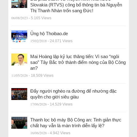
Slovakia (RTVS) công bố thông tin bà Nguyễn
Thị Thanh Nhàn trốn sang Đức!
06/08/2023
- 5.165 Views
Ủng hộ Thoibao.de
15/02/2018
- 24.071 Views
Mai Hoàng lập kỷ lục thăng tiến: Vì sao “ngôi
sao” Tây Bắc trở thành điểm nóng của Bộ Công
an?
11/05/2026
- 18.509 Views
Đẩy người nghèo ra đường để nhường đặc
quyền cho giới siêu giàu
17/06/2026
- 14.529 Views
Thanh lọc bộ máy Bộ Công an: Tinh giản thực
chất hay vẫn là màn trình diễn lấy lệ?
16/06/2026
- 4.942 Views