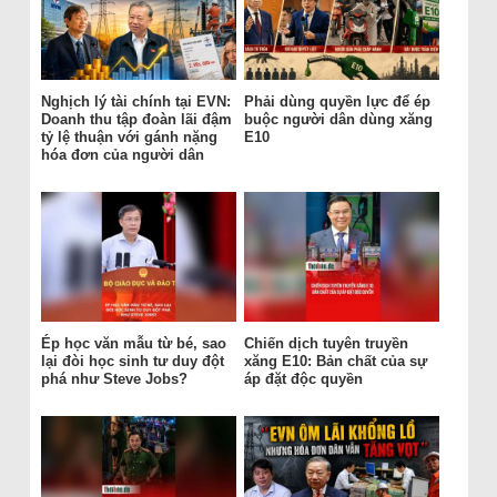
Nghịch lý tài chính tại EVN:
Phải dùng quyền lực để ép
Doanh thu tập đoàn lãi đậm
buộc người dân dùng xăng
tỷ lệ thuận với gánh nặng
E10
hóa đơn của người dân
Ép học văn mẫu từ bé, sao
Chiến dịch tuyên truyền
lại đòi học sinh tư duy đột
xăng E10: Bản chất của sự
phá như Steve Jobs?
áp đặt độc quyền