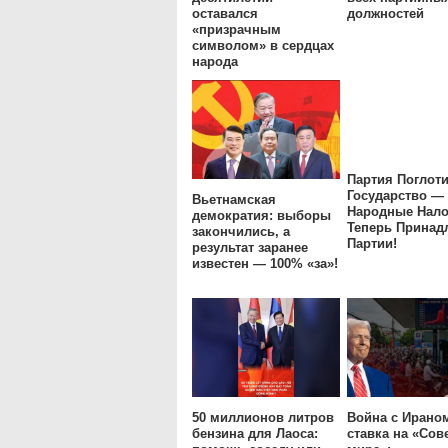
оставался
должностей
«призрачным
символом» в сердцах
народа
Партия Поглот
Государство —
Вьетнамская
Народные Нало
демократия: выборы
Теперь Принад
закончились, а
Партии!
результат заранее
известен — 100% «за»!
50 миллионов литров
Война с Ирано
бензина для Лаоса:
ставка на «Сов