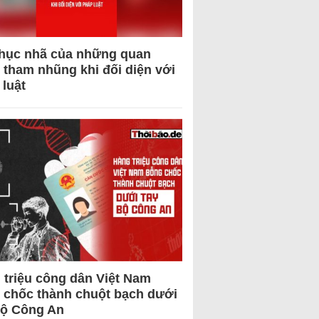
hục nhã của những quan
 tham nhũng khi đối diện với
 luật
 triệu công dân Việt Nam
 chốc thành chuột bạch dưới
Bộ Công An