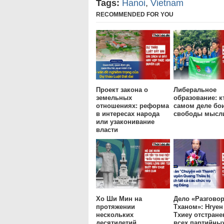
Tags:
Hanoi
,
Vietnam
RECOMMENDED FOR YOU
Проект закона о
Либеральное
земельных
образование: к
отношениях: реформа
самом деле бо
в интересах народа
свободы мысл
или узаконивание
власти
Хо Ши Мин на
Дело «Разговор
протяжении
Тханом»: Нгуен
нескольких
Тхиеу отстране
десятилетий
всех партийны