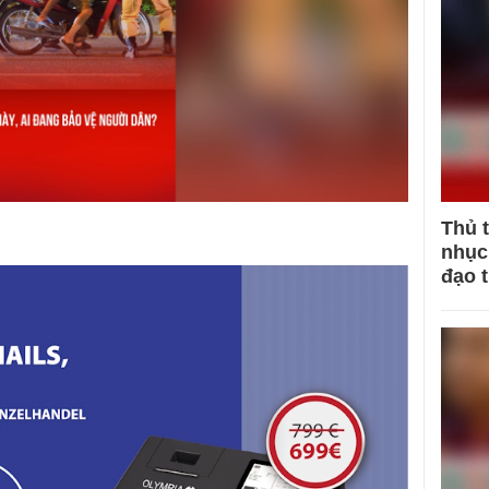
Thủ 
nhục 
đạo 