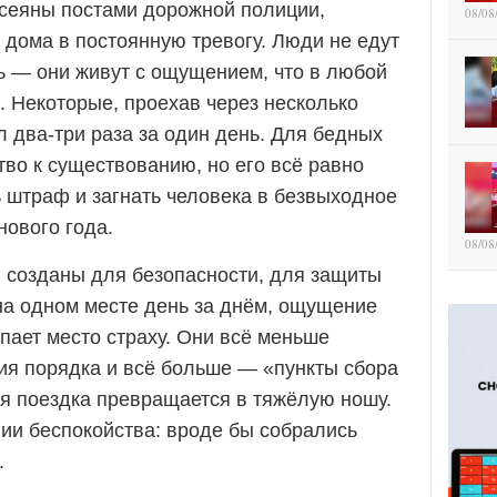
усеяны постами дорожной полиции,
08/08
дома в постоянную тревогу. Люди не едут
ть — они живут с ощущением, что в любой
. Некоторые, проехав через несколько
 два-три раза за один день. Для бедных
во к существованию, но его всё равно
ь штраф и загнать человека в безвыходное
нового года.
08/08
 созданы для безопасности, для защиты
 на одном месте день за днём, ощущение
пает место страху. Они всё меньше
я порядка и всё больше — «пункты сбора
ая поездка превращается в тяжёлую ношу.
нии беспокойства: вроде бы собрались
.