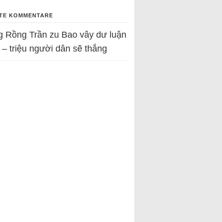
TE KOMMENTARE
g Rồng Trần
zu
Bao vây dư luận
 – triệu người dân sẽ thắng