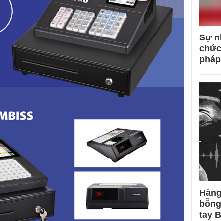
Sự n
chức
pháp
Hàng
bỗng
tay 