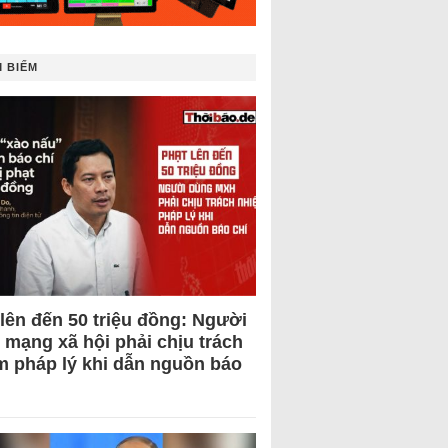
 BIẾM
 lên đến 50 triệu đồng: Người
 mạng xã hội phải chịu trách
m pháp lý khi dẫn nguồn báo