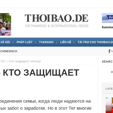
 đã được chính thức xác nhận
3 Jahren ago
XÃ HỘI
PHÁP LUẬT
TV&RADIO
LIÊN HỆ
TÀI TRỢ CHO THOIBAO.D
CHINESISCH
F
 ТЕТ — КТО ЗАЩИЩАЕТ НАРОД?
SEARC
— КТО ЗАЩИЩАЕТ
LAT
оединения семьи, когда люди надеются на
ых забот о заработке. Но в этот Тет многие