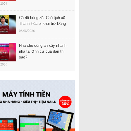
/2026
Cá độ bóng đá: Chủ tịch xã
Thanh Hóa bị khai trừ Đảng
08/08/2026
Nhà cho công an xây nhanh,
nhà tái định cư của dân thì
sao?
/2026