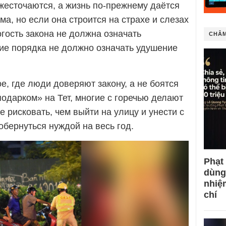
жесточаются, а жизнь по-прежнему даётся
а, но если она строится на страхе и слезах
огость закона не должна означать
CHÂM
ие порядка не должно означать удушение
, где люди доверяют закону, а не боятся
«подарком» на Тет, многие с горечью делают
е рисковать, чем выйти на улицу и унести с
 обернуться нуждой на весь год.
Phạt
dùng
nhiệ
chí