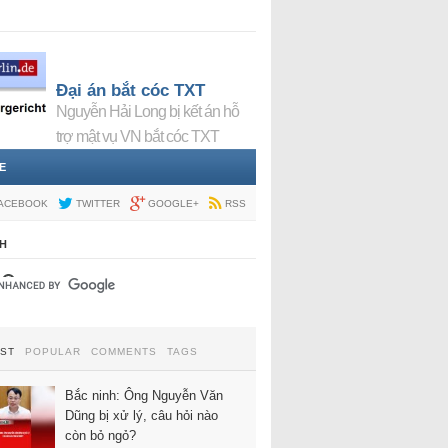
Đại án bắt cóc TXT
Nguyễn Hải Long bị kết án hỗ
trợ mật vụ VN bắt cóc TXT
E
ACEBOOK
TWITTER
GOOGLE+
RSS
H
EST
POPULAR
COMMENTS
TAGS
Bắc ninh: Ông Nguyễn Văn
Dũng bị xử lý, câu hỏi nào
còn bỏ ngỏ?