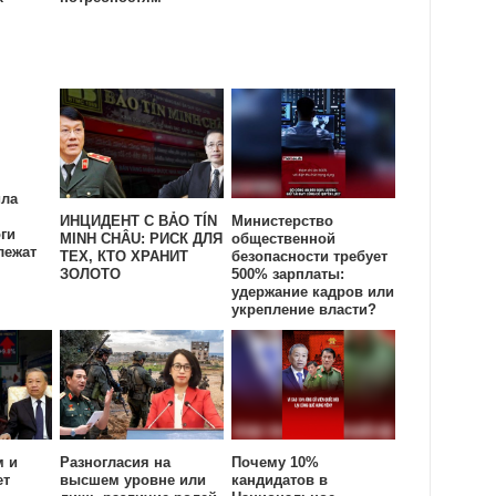
ила
ИНЦИДЕНТ С BẢO TÍN
Министерство
ги
MINH CHÂU: РИСК ДЛЯ
общественной
лежат
ТЕХ, КТО ХРАНИТ
безопасности требует
ЗОЛОТО
500% зарплаты:
удержание кадров или
укрепление власти?
м и
Разногласия на
Почему 10%
ет
высшем уровне или
кандидатов в