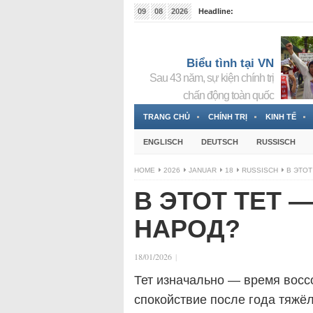
09
08
2026
Headline:
Tin bà Nguyễn Thị Thanh Nhàn đang ẩn náu tại Đức
Biểu tình tại VN
Sau 43 năm, sự kiện chính trị
chấn động toàn quốc
TRANG CHỦ
CHÍNH TRỊ
KINH TẾ
ENGLISCH
DEUTSCH
RUSSISCH
HOME
2026
JANUAR
18
RUSSISCH
В ЭТОТ
В ЭТОТ ТЕТ 
НАРОД?
18/01/2026
|
Тет изначально — время восс
спокойствие после года тяжёл