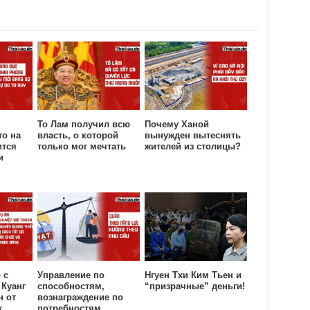
То Лам получил всю
Почему Ханой
то на
власть, о которой
вынужден вытеснять
ится
только мог мечтать
жителей из столицы?
и
 с
Управление по
Нгуен Тхи Ким Тьен и
 Куанг
способностям,
“призрачные” деньги!
н от
вознаграждение по
х
потребностям