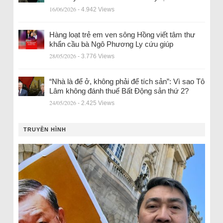
16/06/2026
- 4.942 Views
Hàng loạt trẻ em ven sông Hồng viết tâm thư
khẩn cầu bà Ngô Phương Ly cứu giúp
28/05/2026
- 3.776 Views
“Nhà là để ở, không phải để tích sản”: Vì sao Tô
Lâm không đánh thuế Bất Động sản thứ 2?
24/05/2026
- 2.425 Views
TRUYỀN HÌNH