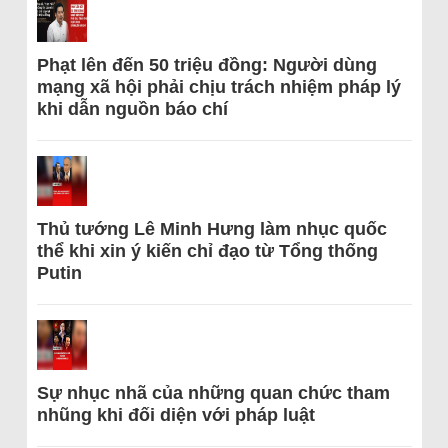
Phạt lên đến 50 triệu đồng: Người dùng
mạng xã hội phải chịu trách nhiệm pháp lý
khi dẫn nguồn báo chí
Thủ tướng Lê Minh Hưng làm nhục quốc
thể khi xin ý kiến chỉ đạo từ Tổng thống
Putin
Sự nhục nhã của những quan chức tham
nhũng khi đối diện với pháp luật