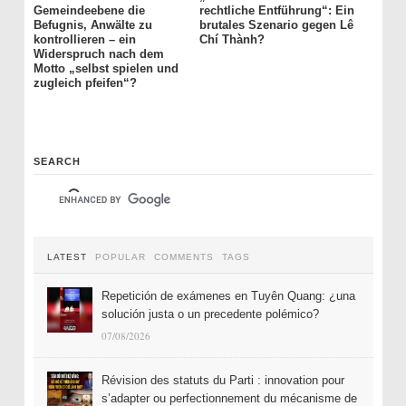
Gemeindeebene die
rechtliche Entführung“: Ein
Befugnis, Anwälte zu
brutales Szenario gegen Lê
kontrollieren – ein
Chí Thành?
Widerspruch nach dem
Motto „selbst spielen und
zugleich pfeifen“?
SEARCH
LATEST
POPULAR
COMMENTS
TAGS
Repetición de exámenes en Tuyên Quang: ¿una
solución justa o un precedente polémico?
07/08/2026
Révision des statuts du Parti : innovation pour
s’adapter ou perfectionnement du mécanisme de