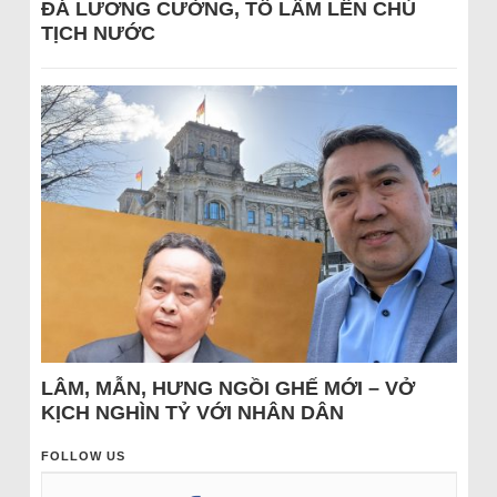
ĐÁ LƯƠNG CƯỜNG, TÔ LÂM LÊN CHỦ
TỊCH NƯỚC
LÂM, MẪN, HƯNG NGỒI GHẾ MỚI – VỞ
KỊCH NGHÌN TỶ VỚI NHÂN DÂN
FOLLOW US