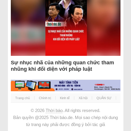
Sự nhục nhã của những quan chức tham
nhũng khi đối diện với pháp luật
Trang chủ
Chính trị
Kinh tế
Xã hội
QUÂN SỰ
© 2026
Thời báo
. All rights reserved.
Bản quyền @2025 Thời báo.de. Mọi sao chép nội dung
từ trang này phải được đồng ý bởi tác giả