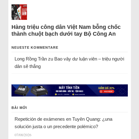
Hàng triệu công dân Việt Nam bỗng chốc
thành chuột bạch dưới tay Bộ Công An
NEUESTE KOMMENTARE
Long Rồng Trần
zu
Bao vây dư luận viên – triệu người
dân sẽ thắng
BÀI MỚI
Repetición de exámenes en Tuyên Quang: ¿una
solución justa o un precedente polémico?
07/08/2026