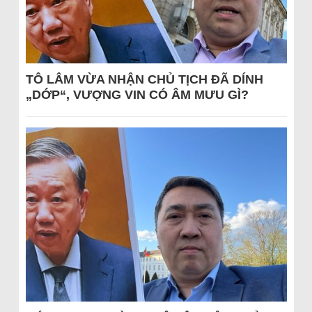
TÔ LÂM VỪA NHẬN CHỦ TỊCH ĐÃ DÍNH
„DỚP“, VƯỢNG VIN CÓ ÂM MƯU GÌ?