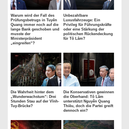
Warum wird der Fall des
Unbezahlbare
Prüfungsbetrugs in Tuyên
Luxusfahrzeuge: Ein
Quang immer noch auf die
Privileg für Führungskräfte
lange Bank geschoben und
oder eine Stärkung der
musste der
politischen Rückendeckung
Ministerpräsident
für Tô Lâm?
„eingreifen“?
Die Wahrheit hinter dem
Die Konservativen gewinnen
„Wunderwachstum“: Drei
die Oberhand: Tô Lâm
Stunden Stau auf der Vĩnh-
unterstützt Nguyễn Quang
Tuy-Brücke?
Thiều, doch die Partei greift
dennoch ein?