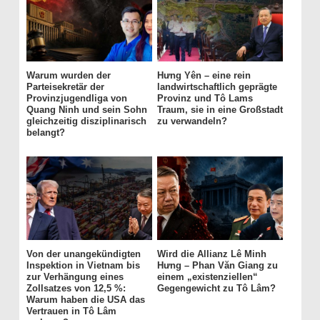
Warum wurden der
Hưng Yên – eine rein
Parteisekretär der
landwirtschaftlich geprägte
Provinzjugendliga von
Provinz und Tô Lams
Quang Ninh und sein Sohn
Traum, sie in eine Großstadt
gleichzeitig disziplinarisch
zu verwandeln?
belangt?
Von der unangekündigten
Wird die Allianz Lê Minh
Inspektion in Vietnam bis
Hưng – Phan Văn Giang zu
zur Verhängung eines
einem „existenziellen“
Zollsatzes von 12,5 %:
Gegengewicht zu Tô Lâm?
Warum haben die USA das
Vertrauen in Tô Lâm