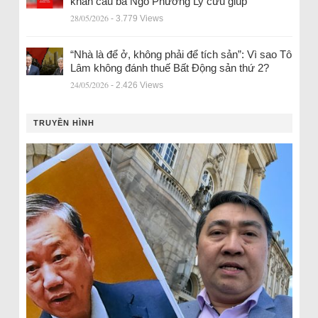
khẩn cầu bà Ngô Phương Ly cứu giúp
28/05/2026
- 3.779 Views
“Nhà là để ở, không phải để tích sản”: Vì sao Tô
Lâm không đánh thuế Bất Động sản thứ 2?
24/05/2026
- 2.426 Views
TRUYỀN HÌNH