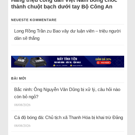
Hàng triệu công dân Việt Nam bỗng chốc
thành chuột bạch dưới tay Bộ Công An
NEUESTE KOMMENTARE
Long Rồng Trần
zu
Bao vây dư luận viên – triệu người
dân sẽ thắng
BÀI MỚI
Bắc ninh: Ông Nguyễn Văn Dũng bị xử lý, câu hỏi nào
còn bỏ ngỏ?
08/08/2026
Cá độ bóng đá: Chủ tịch xã Thanh Hóa bị khai trừ Đảng
08/08/2026