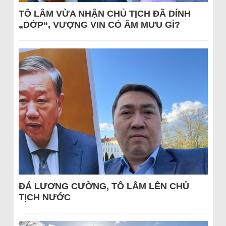
TÔ LÂM VỪA NHẬN CHỦ TỊCH ĐÃ DÍNH
„DỚP“, VƯỢNG VIN CÓ ÂM MƯU GÌ?
ĐÁ LƯƠNG CƯỜNG, TÔ LÂM LÊN CHỦ
TỊCH NƯỚC