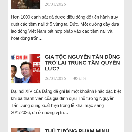
26/01/2026
|
Hơn 1000 cảnh sát đã được điều động để tiến hành truy
quét các tiệm nail ở 5 vùng tại Đức. Một đường dây đưa
lao động Việt Nam bất hợp pháp vào các tiệm nail và
hoạt động trốn…
GIA TỘC NGUYỄN TẤN DŨNG
TRỞ LẠI TRUNG TÂM QUYỀN
LỰC?
26/01/2026
|
|
1.194
Đại hội XIV của Đảng đã ghi lại một khoảnh khắc đặc biệt
khi ba thành viên của gia đình cựu Thủ tướng Nguyễn
Tấn Dũng cùng xuất hiện trong lễ khai mạc sáng
20/1/2026, dù ở những vị trí…
THỦ TƯỚNG PHẠM MINH