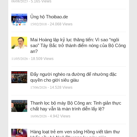
06/08/2023
- 5.165 Views
Ủng hộ Thoibao.de
15/02/2018
- 24.068 Views
Mai Hoàng lập kỷ lục thăng tiến: Vì sao “ngôi
sao” Tây Bắc trở thành điểm nóng của Bộ Công
an?
11/05/2026
- 18.509 Views
Đẩy người nghèo ra đường để nhường đặc
quyền cho giới siêu giàu
17/06/2026
- 14.528 Views
Thanh lọc bộ máy Bộ Công an: Tinh giản thực
chất hay vẫn là màn trình diễn lấy lệ?
16/06/2026
- 4.942 Views
Hàng loạt trẻ em ven sông Hồng viết tâm thư