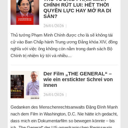
CHÍNH RÚT LUI: HẾT THỜI
QUYỀN LỰC HAY MỞ RA DI
SẢN?
26/01/2026
|
Thủ tướng Phạm Minh Chính được cho là sẽ không tái
cử vào Ban Chấp hành Trung ương Đảng khóa XIV, đồng
nghĩa với việc ông không còn nằm trong danh sách Bộ
Chính trị nhiệm kỳ tới và nhiều…
Der Film „THE GENERAL“ –
wie ein erstickter Schrei von
innen
26/01/2026
|
Gedanken des Menschenrechtsanwalts Đặng Đình Mạnh
nach dem Film in Washington, D.C. Nie hätte ich gedacht,
dass mich ein Dokumentarfilm so bewegen könnte – bis
ich „The General“ der US-amerikanischen Regisseurin