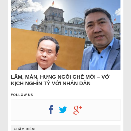
LÂM, MẪN, HƯNG NGỒI GHẾ MỚI – VỞ
KỊCH NGHÌN TỶ VỚI NHÂN DÂN
FOLLOW US
CHÂM BIẾM