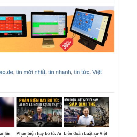
bao.de
,
tin mới nhất
,
tin nhanh
,
tin tức
,
Việt
ai lên
Phản biện hay bỏ tù: Ai
Liên đoàn Luật sư Việt