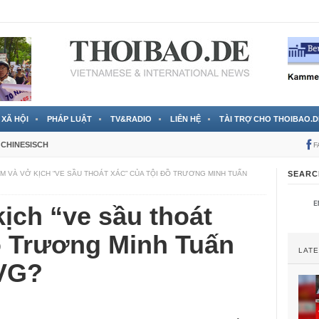
 đã được chính thức xác nhận
3 Jahren ago
XÃ HỘI
PHÁP LUẬT
TV&RADIO
LIÊN HỆ
TÀI TRỢ CHO THOIBAO.D
CHINESISCH
F
M VÀ VỞ KỊCH “VE SẦU THOÁT XÁC” CỦA TỘI ĐỒ TRƯƠNG MINH TUẤN
SEARC
ịch “ve sầu thoát
ồ Trương Minh Tuấn
LAT
AVG?