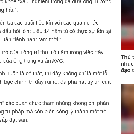
c khỏe “xấu” nghiêm trọng đã đưa ông Trương
ng hậu”.
ện tại các buổi tiệc kín với các quan chức
 dấu hỏi lớn: Liệu 14 năm tù có thực sự tồn tại
 Tuấn “lánh nạn” tạm thời?
i trò của Tổng Bí thư Tô Lâm trong việc “tẩy
Thủ 
cũ của ông trong vụ án AVG.
nhục 
đạo 
 Tuấn là có thật, thì đây không chỉ là một lỗ
bạc chính trị đầy rủi ro, đã phá nát uy tín của
lén” các quan chức tham nhũng không chỉ phản
ống tư pháp mà còn biến công lý thành một trò
sắp đặt sẵn.