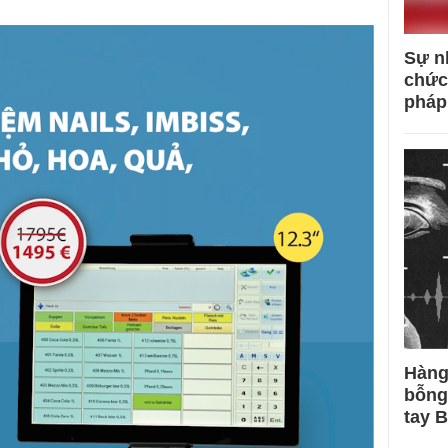
Sự n
chức
pháp
Hàng
bỗng
tay 