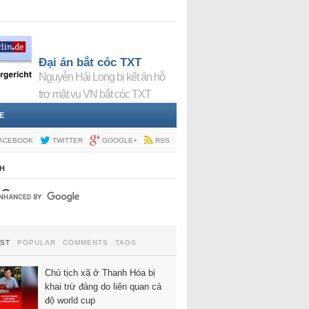
Đại án bắt cóc TXT
Nguyễn Hải Long bị kết án hỗ
trợ mật vụ VN bắt cóc TXT
E
ACEBOOK
TWITTER
GOOGLE+
RSS
H
EST
POPULAR
COMMENTS
TAGS
Chủ tịch xã ở Thanh Hóa bị
khai trừ đảng do liên quan cá
độ world cup