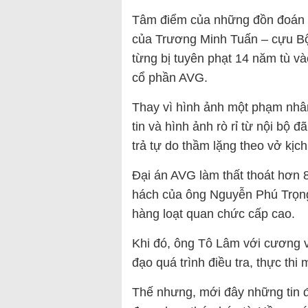
Tâm điểm của những đồn đoán t
của Trương Minh Tuấn – cựu Bộ
từng bị tuyên phạt 14 năm tù 
cổ phần AVG.
Thay vì hình ảnh một phạm nhâ
tin và hình ảnh rò rỉ từ nội bộ 
trả tự do thầm lặng theo vở kịch
Đại án AVG làm thất thoát hơn 8
hách của ông Nguyễn Phú Trọng c
hàng loạt quan chức cấp cao.
Khi đó, ông Tô Lâm với cương v
đạo quá trình điều tra, thực th
Thế nhưng, mới đây những tin đồ