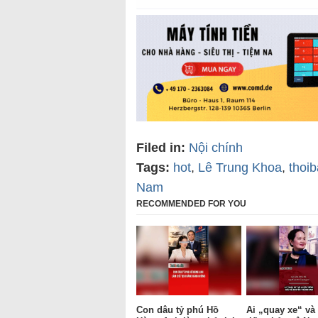
Filed in:
Nội chính
Tags:
hot
,
Lê Trung Khoa
,
thoi
Nam
RECOMMENDED FOR YOU
Con dâu tỷ phú Hồ
Ai „quay xe“ và 