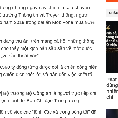
rong những ngày này chính là câu chuyện
CHÂM
 trưởng Thông tin và Truyền thông, người
vào năm 2019 trong đại án MobiFone mua 95%
n đang thụ án, trên mạng xã hội những thông
đã cho thấy một kịch bản sắp sẵn về một cuộc
 „ve sầu thoát xác“.
.590 tỷ đồng từng được coi là chiến công hiển
hiến dịch “đốt lò”, và dẫn đến việc khởi tố
Phạt
dùng
nhiệ
ị Bộ trưởng Bộ Công an là người trực tiếp chỉ
chí
i mệnh lệnh từ Ban Chỉ đạo Trung ương.
n về việc các “lệnh đặc xá trong bóng tối” đã