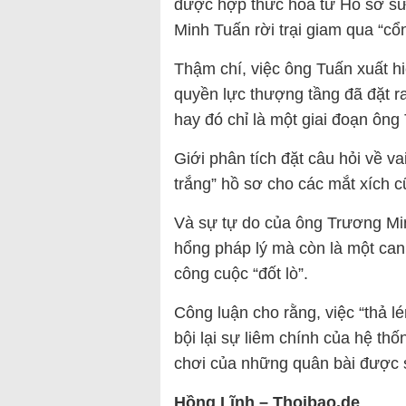
được hợp thức hóa từ Hồ sơ sứ
Minh Tuấn rời trại giam qua “cổ
Thậm chí, việc ông Tuấn xuất hi
quyền lực thượng tầng đã đặt ra
hay đó chỉ là một giai đoạn ông
Giới phân tích đặt câu hỏi về va
trắng” hồ sơ cho các mắt xích 
Và sự tự do của ông Trương Minh
hổng pháp lý mà còn là một canh 
công cuộc “đốt lò”.
Công luận cho rằng, việc “thả 
bội lại sự liêm chính của hệ th
chơi của những quân bài được 
Hồng Lĩnh – Thoibao.de