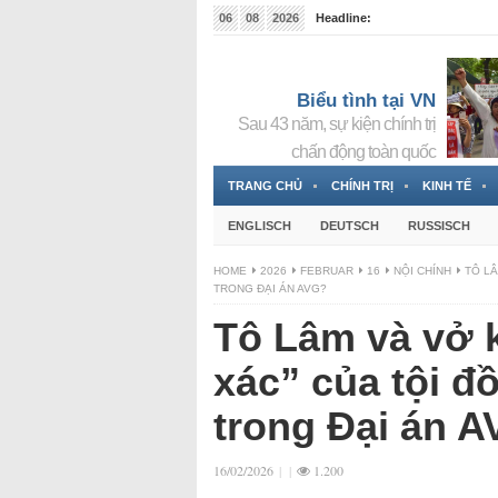
06
08
2026
Headline:
Tin bà Nguyễn Thị Thanh Nhàn đang ẩn náu tại Đức
Biểu tình tại VN
Sau 43 năm, sự kiện chính trị
chấn động toàn quốc
TRANG CHỦ
CHÍNH TRỊ
KINH TẾ
ENGLISCH
DEUTSCH
RUSSISCH
HOME
2026
FEBRUAR
16
NỘI CHÍNH
TÔ LÂ
TRONG ĐẠI ÁN AVG?
Tô Lâm và vở k
xác” của tội đ
trong Đại án 
16/02/2026
|
|
1.200