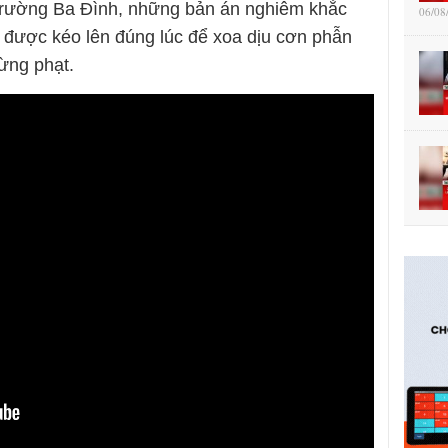
 trường Ba Đình, những bản án nghiêm khắc
06/08
” được kéo lên đúng lúc để xoa dịu cơn phẫn
rừng phạt.