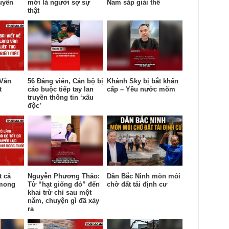
uyễn
mới là người sợ sự
Nam sắp giải thể
thật
 Vân
56 Đảng viên, Cán bộ bị
Khánh Sky bị bắt khẩn
t
cáo buộc tiếp tay lan
cấp – Yêu nước mõm
truyền thông tin ‘xấu
độc’
t cả
Nguyễn Phương Thảo:
Dân Bắc Ninh mòn mỏi
 mong
Từ “hạt giống đỏ” đến
chờ đất tái định cư
khai trừ chỉ sau một
năm, chuyện gì đã xảy
ra