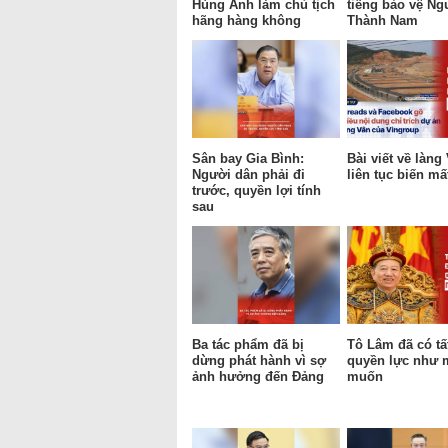
Hùng Anh làm chủ tịch
tiếng bảo vệ Ng
hãng hàng không
Thành Nam
Sân bay Gia Bình:
Bài viết về làng
Người dân phải đi
liên tục biến mấ
trước, quyền lợi tính
sau
Ba tác phẩm đã bị
Tô Lâm đã có tấ
dừng phát hành vì sợ
quyền lực như
ảnh hưởng đến Đảng
muốn