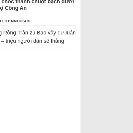
 chốc thành chuột bạch dưới
Bộ Công An
TE KOMMENTARE
g Rồng Trần
zu
Bao vây dư luận
 – triệu người dân sẽ thắng