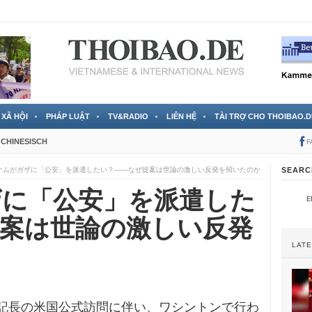
 đã được chính thức xác nhận
3 Jahren ago
XÃ HỘI
PHÁP LUẬT
TV&RADIO
LIÊN HỆ
TÀI TRỢ CHO THOIBAO.D
CHINESISCH
F
ナムがガザに「公安」を派遣したい？――なぜ提案は世論の激しい反発を招いたのか
SEARC
ザに「公安」を派遣した
案は世論の激しい反発
LAT
ム書記長の米国公式訪問に伴い、ワシントンで行わ