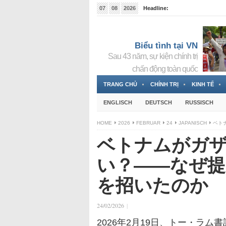
07
08
2026
Headline:
Tin bà Nguyễn Thị Thanh Nhàn đang ẩn náu tại Đức
Biểu tình tại VN
Sau 43 năm, sự kiện chính trị
chấn động toàn quốc
TRANG CHỦ
CHÍNH TRỊ
KINH TẾ
ENGLISCH
DEUTSCH
RUSSISCH
HOME
2026
FEBRUAR
24
JAPANISCH
ベト
ベトナムがガ
い？――なぜ提
を招いたのか
24/02/2026
|
2026年2月19日、トー・ラ