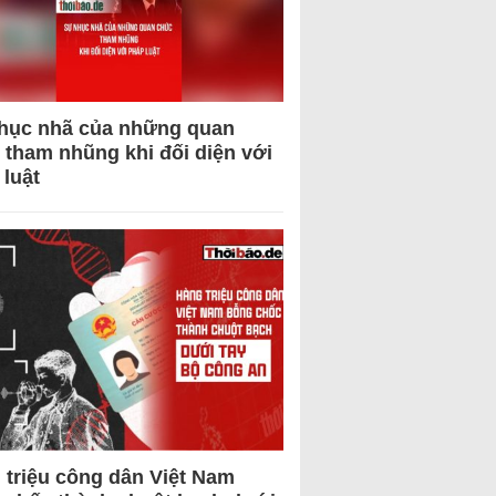
hục nhã của những quan
 tham nhũng khi đối diện với
 luật
 triệu công dân Việt Nam