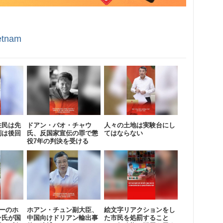
etnam
住民は先
ドアン・バオ・チャウ
人々の土地は実験台にし
利は後回
氏、反国家宣伝の罪で懲
てはならない
役7年の判決を受ける
ザーのホ
ホアン・チュン副大臣、
絵文字リアクションをし
ン氏が国
中国向けドリアン輸出事
た市民を処罰すること