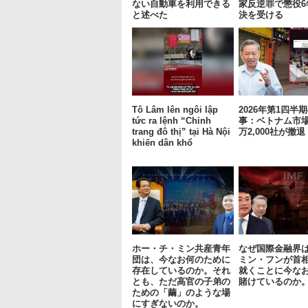
ない自動車を利用できる
家反逆罪で懲役6
と述べた
決を受ける
Tô Lâm lên ngôi lập
2026年第1四半
tức ra lệnh “Chỉnh
事：ベトナム市場
trang đô thị” tại Hà Nội
万2,000社が撤退
khiến dân khổ
ホー・チ・ミン共産青年
なぜ国際金融界
団は、今なお何のために
ミン・フンが首
存在しているのか。それ
就くことに今なお
とも、ただ高官の子弟の
賭けているのか
ための「繭」のような場
にすぎないのか。