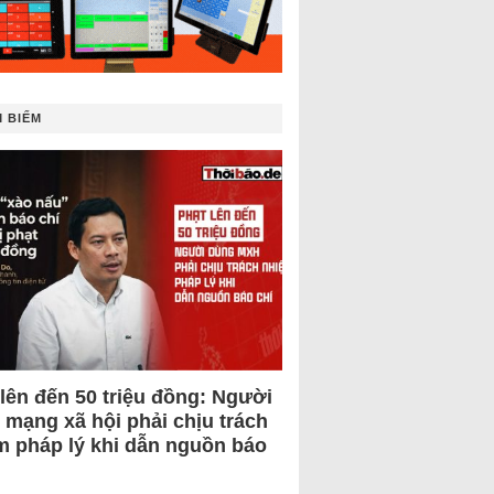
 BIẾM
 lên đến 50 triệu đồng: Người
 mạng xã hội phải chịu trách
m pháp lý khi dẫn nguồn báo