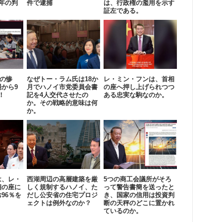
年の判
件で逮捕
は、行政権の濫用を示す
証左である。
期の惨
なぜトー・ラム氏は18か
レ・ミン・フンは、首相
から9
月でハノイ市党委員会書
の座へ押し上げられつつ
！
記を4人交代させたの
ある忠実な駒なのか。
か。その戦略的意味は何
か。
は、レ・
西湖周辺の高層建築を厳
5つの商工会議所がそろ
相の座に
しく規制するハノイ、た
って警告書簡を送ったと
96％を
だし公安省の住宅プロジ
き、国家の信用は投資判
。
ェクトは例外なのか？
断の天秤のどこに置かれ
ているのか。