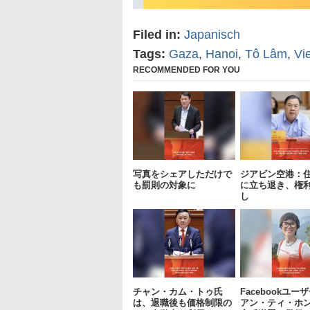
Filed in:
Japanisch
Tags:
Gaza
,
Hanoi
,
Tô Lâm
,
Vi
RECOMMENDED FOR YOU
写真をシェアしただけで
ジアビン空港：
も罰則の対象に
に立ち退き、権
し
チャン・カム・トゥ氏
Facebookユー
は、退職後も価格制限の
アン・ティ・ホ