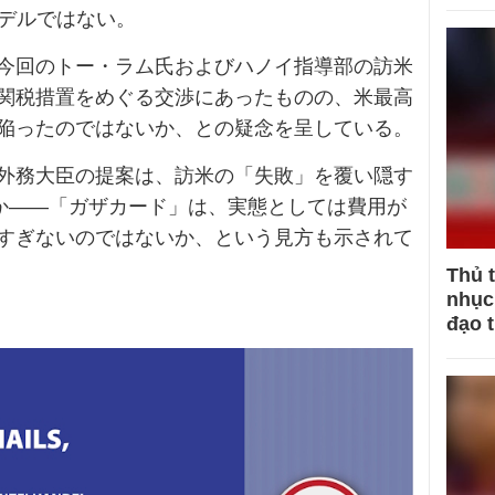
モデルではない。
今回のトー・ラム氏およびハノイ指導部の訪米
関税措置をめぐる交渉にあったものの、米最高
陥ったのではないか、との疑念を呈している。
外務大臣の提案は、訪米の「失敗」を覆い隠す
のか――「ガザカード」は、実態としては費用が
すぎないのではないか、という見方も示されて
Thủ 
nhục 
đạo 