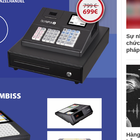
Sự n
chức
pháp
Hàng