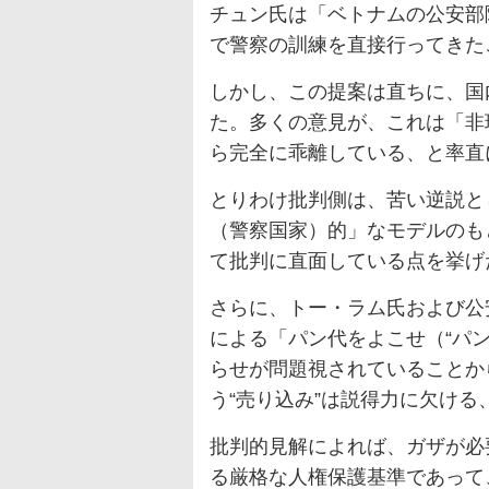
チュン氏は「ベトナムの公安部
で警察の訓練を直接行ってきた
しかし、この提案は直ちに、国
た。多くの意見が、これは「非
ら完全に乖離している、と率直
とりわけ批判側は、苦い逆説と
（警察国家）的」なモデルのも
て批判に直面している点を挙げ
さらに、トー・ラム氏および公
による「パン代をよこせ（“パ
らせが問題視されていることか
う“売り込み”は説得力に欠ける
批判的見解によれば、ガザが必
る厳格な人権保護基準であって