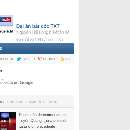
Đại án bắt cóc TXT
Nguyễn Hải Long bị kết án hỗ
trợ mật vụ VN bắt cóc TXT
E
ACEBOOK
TWITTER
GOOGLE+
RSS
H
EST
POPULAR
COMMENTS
TAGS
Repetición de exámenes en
Tuyên Quang: ¿una solución
justa o un precedente