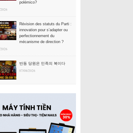
polémico?
/2026
Révision des statuts du Parti :
innovation pour s’adapter ou
perfectionnement du
mécanisme de direction ?
/2026
반동 당원은 민족의 복이다
07/08/2026