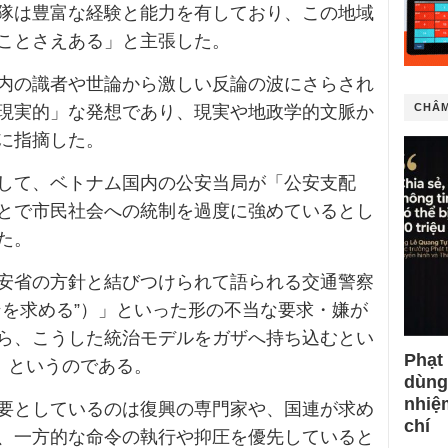
隊は豊富な経験と能力を有しており、この地域
ことさえある」と主張した。
内の識者や世論から激しい反論の波にさらされ
CHÂM
現実的」な発想であり、現実や地政学的文脈か
に指摘した。
して、ベトナム国内の公安当局が「公安支配
とで市民社会への統制を過度に強めているとし
た。
安省の方針と結びつけられて語られる交通警察
ンを求める”）」といった形の不当な要求・嫌が
ら、こうした統治モデルをガザへ持ち込むとい
Phạt
、というのである。
dùng
nhiệ
要としているのは復興の専門家や、国連が求め
chí
、一方的な命令の執行や抑圧を優先していると