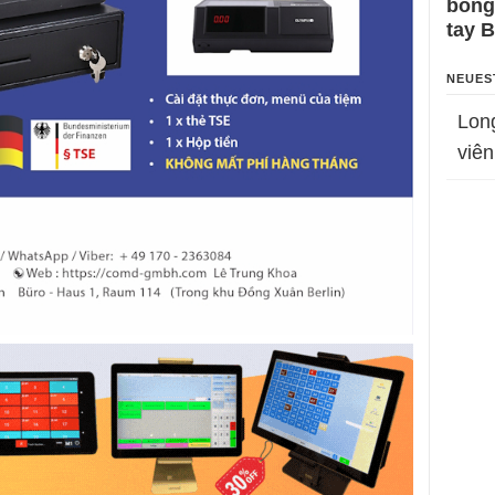
bỗng
tay 
NEUES
Lon
viên