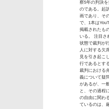
察5年の判決
のである。起
画であり、その
で、1本はYouT
掲載されたも
いる。 注目
状態で裁判が
人に対する欠
見を引き起こ
行であるとす
裁判における
義について疑
があるが、一
と、その過程
の自由に関わ
ているのは、