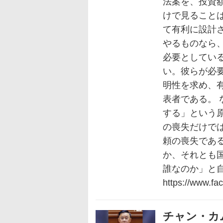
法案を、投資
けで見ること
て有利に設計
やるものなら
必要としてい
い。彼らが必
明性を求め、
表者である。
する」という
の喪失だけで
頼の喪失であ
か、それとも
誰なのか」と
https://www.fa
チャン・カ