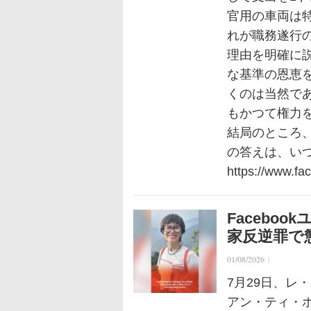
官用の車両は
れが職務遂行
理由を明確に
な基準の恩恵
くのは当然で
もかつて権力
結局のところ
の答えは、い
https://www.f
Facebo
家反逆罪で
01/08/2026
|
7月29日、レ
アン・ティ・