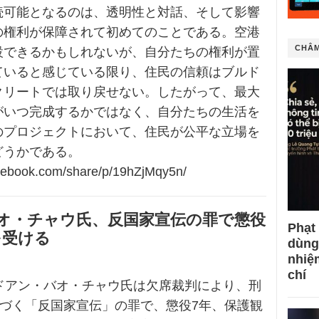
続可能となるのは、透明性と対話、そして影響
の権利が保障されて初めてのことである。空港
CHÂM
設できるかもしれないが、自分たちの権利が置
ていると感じている限り、住民の信頼はブルド
クリートでは取り戻せない。したがって、最大
がいつ完成するかではなく、自分たちの生活を
のプロジェクトにおいて、住民が公平な立場を
どうかである。
acebook.com/share/p/19hZjMqy5n/
オ・チャウ氏、反国家宣伝の罪で懲役
Phạt
を受ける
dùng
nhiệ
chí
、ドアン・バオ・チャウ氏は欠席裁判により、刑
基づく「反国家宣伝」の罪で、懲役7年、保護観