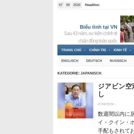
07
08
2026
Headline:
Tin bà Nguyễn Thị Thanh Nhàn đang ẩn náu tại Đức
Biểu tình tại VN
Sau 43 năm, sự kiện chính trị
chấn động toàn quốc
TRANG CHỦ
CHÍNH TRỊ
KINH TẾ
ENGLISCH
DEUTSCH
RUSSISCH
KATEGORIE:
JAPANISCH
ジアビン空
し
07/08/2026
|
数週間以内に
イ・クイン・
手配もされて