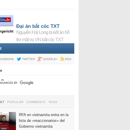
Đại án bắt cóc TXT
Nguyễn Hải Long bị kết án hỗ
trợ mật vụ VN bắt cóc TXT
E
ACEBOOK
TWITTER
GOOGLE+
RSS
H
EST
POPULAR
COMMENTS
TAGS
RFA en vietnamita entra en la
lista de «reaccionarios» del
Gobierno vietnamita