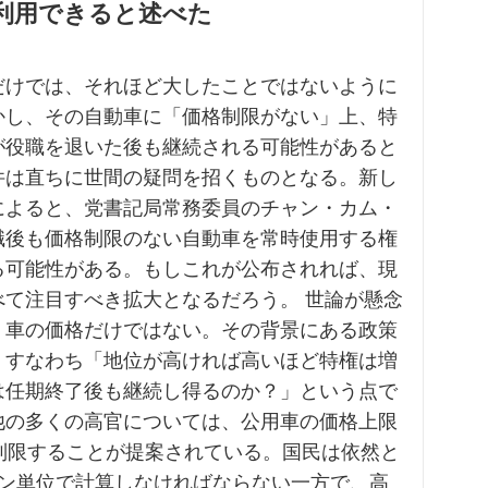
利用できると述べた
だけでは、それほど大したことではないように
かし、その自動車に「価格制限がない」上、特
が役職を退いた後も継続される可能性があると
件は直ちに世間の疑問を招くものとなる。新し
によると、党書記局常務委員のチャン・カム・
職後も価格制限のない自動車を常時使用する権
る可能性がある。もしこれが公布されれば、現
べて注目すべき拡大となるだろう。 世論が懸念
、車の価格だけではない。その背景にある政策
、すなわち「地位が高ければ高いほど特権は増
は任期終了後も継続し得るのか？」という点で
他の多くの高官については、公用車の価格上限
に制限することが提案されている。国民は依然と
ドン単位で計算しなければならない一方で、高