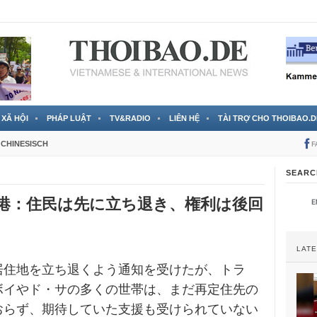
 đã được chính thức xác nhận
3 Jahren ago
XÃ HỘI
PHÁP LUẬT
TV&RADIO
LIÊN HỆ
TÀI TRỢ CHO THOIBAO.D
CHINESISCH
F
SEARC
港：住民は先に立ち退き、権利は後回
LAT
居住地を立ち退くよう通知を受けたが、トラ
ボイやド・サの多くの世帯は、まだ再定住先の
おらず、期待していた支援も受けられていない