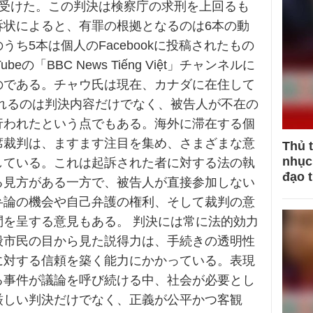
を受けた。この判決は検察庁の求刑を上回るも
訴状によると、有罪の根拠となるのは6本の動
うち5本は個人のFacebookに投稿されたもの
ubeの「BBC News Tiếng Việt」チャンネルに
のである。チャウ氏は現在、カナダに在住して
されるのは判決内容だけでなく、被告人が不在の
行われたという点でもある。海外に滞在する個
席裁判は、ますます注目を集め、さまざまな意
Thủ 
nhục 
している。これは起訴された者に対する法の執
đạo 
る見方がある一方で、被告人が直接参加しない
弁論の機会や自己弁護の権利、そして裁判の意
問を呈する意見もある。 判決には常に法的効力
般市民の目から見た説得力は、手続きの透明性
に対する信頼を築く能力にかかっている。表現
る事件が議論を呼び続ける中、社会が必要とし
厳しい判決だけでなく、正義が公平かつ客観