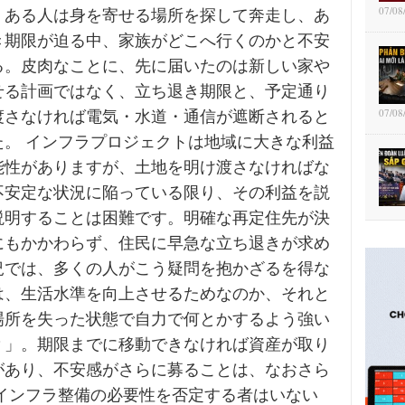
07/08
。ある人は身を寄せる場所を探して奔走し、あ
き期限が迫る中、家族がどこへ行くのかと不安
る。皮肉なことに、先に届いたのは新しい家や
せる計画ではなく、立ち退き期限と、予定通り
07/08
渡さなければ電気・水道・通信が遮断されると
た。 インフラプロジェクトは地域に大きな利益
能性がありますが、土地を明け渡さなければな
不安定な状況に陥っている限り、その利益を説
説明することは困難です。明確な再定住先が決
にもかかわらず、住民に早急な立ち退きが求め
況では、多くの人がこう疑問を抱かざるを得な
は、生活水準を向上させるためなのか、それと
場所を失った状態で自力で何とかするよう強い
？」。期限までに移動できなければ資産が取り
があり、不安感がさらに募ることは、なおさら
 インフラ整備の必要性を否定する者はいない