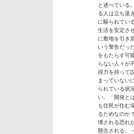
と述べている
る人は立ち退
に駆られてい
生活を安定さ
に敷地を引き
いう警告だっ
をもたらす可
らない人々が
得力を持って
まっていない
られている状
い。「開発と
も住民が住む
るためなのか
壊される恐れ
懸念される。