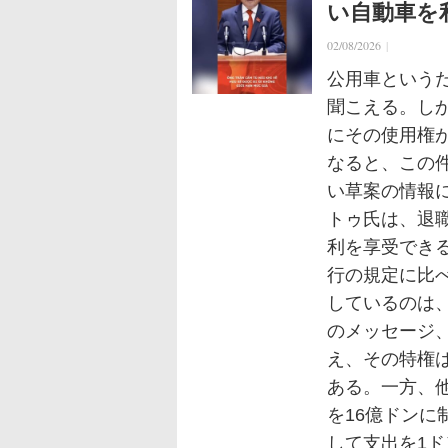
い自動車を
02/08/2026
|
公用車という
聞こえる。し
にその使用権
なると、この
い草案の情報
トゥ氏は、退
利を享受でき
行の規定に比
しているのは
のメッセージ
え、その特権
ある。一方、
を16億ドン
して支出を1