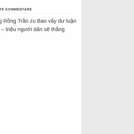
TE KOMMENTARE
g Rồng Trần
zu
Bao vây dư luận
 – triệu người dân sẽ thắng