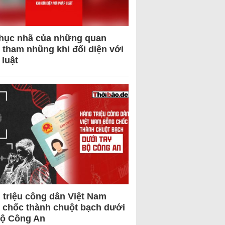
hục nhã của những quan
 tham nhũng khi đối diện với
 luật
 triệu công dân Việt Nam
 chốc thành chuột bạch dưới
Bộ Công An