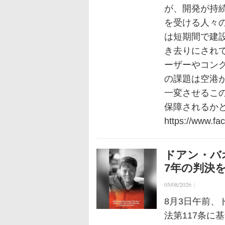
が、開発が持
を受ける人々
は短期間で建
き去りにされ
ーザーやコン
の課題は空港
一変させるこ
保障されるか
https://www.f
ドアン・バ
7年の判決
05/08/2026
|
8月3日午前
法第117条に