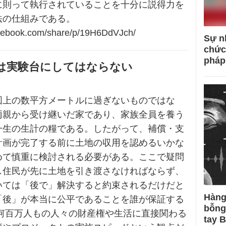
に則って執行されていることを十分に説得力を
法の仕組みである。
acebook.com/share/p/19H6DdVJch/
Sự n
chức
pháp
は実験台にしてはならない
図上の数平方メートルに過ぎないものではな
両親から受け継いだ家であり、家族全員を養う
一生の生計の糧である。したがって、補償・支
計画が完了する前に土地の収用を認めるいかな
めて慎重に検討される必要がある。ここで疑問
し住民が先に土地を引き渡さなければならず、
いては「後で」解決すると約束されるだけだと
Hàng
「後」が本当に公平であることを誰が保証する
bỗng
 何百万人もの人々の財産権や生活に直接関わる
tay 