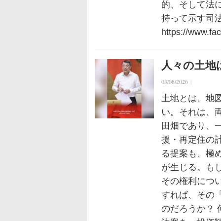
的、そして法
持って示す司
https://www.f
人々の土地
03/08/2026
|
土地とは、地
い。それは、
田畑であり、
援・再定住の
る提案も、極
が生じる。も
その権利につ
すれば、その
のだろうか？