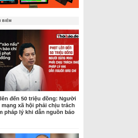
 BIẾM
 lên đến 50 triệu đồng: Người
 mạng xã hội phải chịu trách
m pháp lý khi dẫn nguồn báo