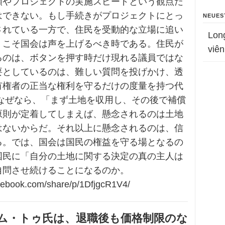
額やプロジェクトの実施スピードという観点だ
はできない。もし手続きがプロジェクトにとっ
NEUES
されている一方で、住民を受動的な立場に追い
Lon
、こそ国会は声を上げるべき時である。住民が
viên
るのは、ボタンを押す時だけ現れる議員ではな
要としているのは、難しい質問を投げかけ、透
有権者の正当な権利を守るだけの度量を持つ代
 なぜなら、「まず土地を収用し、その後で補償
原則が定着してしまえば、懸念されるのは土地
はないからだ。それ以上に懸念されるのは、信
る。では、国会は国民の権益を守る場となるの
国民に「自分の土地に関する決定の真の主人は
自問させ続けることになるのか。
cebook.com/share/p/1DfjgcR1V4/
ム・トゥ氏は、退職後も価格制限のな