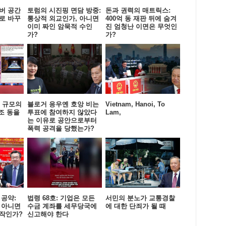
버 공간
토럼의 시진핑 면담 방중:
돈과 권력의 매트릭스:
로 바꾸
통상적 외교인가, 아니면
400억 동 재판 뒤에 숨겨
이미 짜인 암묵적 수인
진 엄청난 이면은 무엇인
가?
가?
㎡ 규모의
블로거 응우옌 호앙 비는
Vietnam, Hanoi, To
조 동을
투표에 참여하지 않았다
Lam,
는 이유로 공안으로부터
폭력 공격을 당했는가?
 공약:
법령 68호: 기업은 모든
서민의 분노가 교통경찰
 아니면
수금 계좌를 세무당국에
에 대한 단죄가 될 때
시작인가?
신고해야 한다