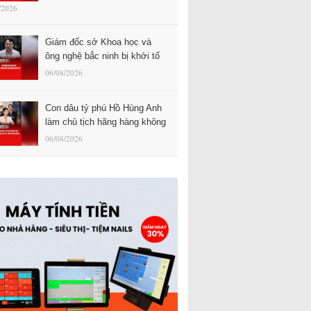
/2026
Giám đốc sở Khoa học và
ông nghệ bắc ninh bị khởi tố
06/08/2026
Con dâu tỷ phú Hồ Hùng Anh
làm chủ tịch hãng hàng không
06/08/2026