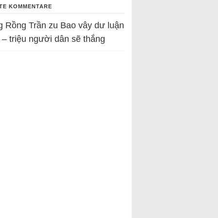
TE KOMMENTARE
g Rồng Trần
zu
Bao vây dư luận
 – triệu người dân sẽ thắng