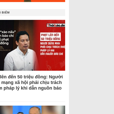
 BIẾM
 lên đến 50 triệu đồng: Người
 mạng xã hội phải chịu trách
m pháp lý khi dẫn nguồn báo