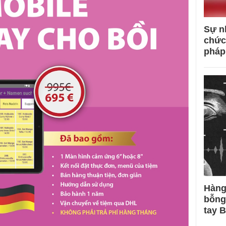
Sự n
chức
pháp
Hàng
bỗng
tay 