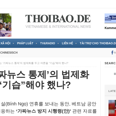
 đã được chính thức xác nhận
3 Jahren ago
XÃ HỘI
PHÁP LUẬT
TV&RADIO
LIÊN HỆ
TÀI TRỢ CHO THOIBAO.D
CHINESISCH
F
는 ‘가짜뉴스 통제’의 법제화를 두고 여론을 “기습”해야 했나?
SEARC
가짜뉴스 통제’의 법제화
“기습”해야 했나?
LAT
(Bính Ngọ) 연휴를 보내는 동안, 베트남 공안
 대응하는
‘가짜뉴스 방지 시행령(안)’
관련 자료를