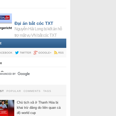
Đại án bắt cóc TXT
Nguyễn Hải Long bị kết án hỗ
trợ mật vụ VN bắt cóc TXT
E
ACEBOOK
TWITTER
GOOGLE+
RSS
H
EST
POPULAR
COMMENTS
TAGS
Chủ tịch xã ở Thanh Hóa bị
khai trừ đảng do liên quan cá
độ world cup