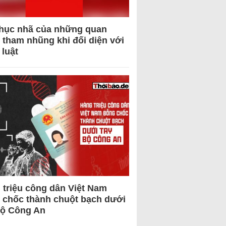
hục nhã của những quan
 tham nhũng khi đối diện với
 luật
 triệu công dân Việt Nam
 chốc thành chuột bạch dưới
Bộ Công An