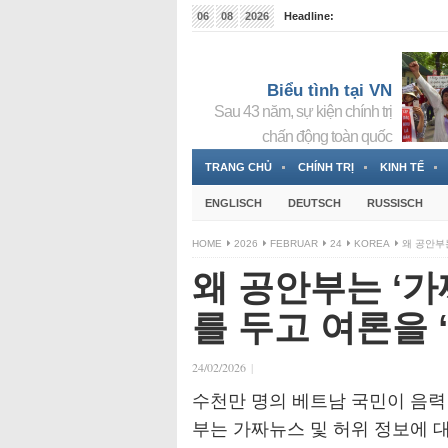
06
08
2026
Headline:
Tin bà Nguyễn Thị Thanh Nhàn đang ẩn náu tại Đức
Biểu tình tại VN
Sau 43 năm, sự kiện chính trị
chấn động toàn quốc
TRANG CHỦ
CHÍNH TRỊ
KINH TẾ
ENGLISCH
DEUTSCH
RUSSISCH
HOME
2026
FEBRUAR
24
KOREA
왜 공안부
왜 공안부는 ‘
를 두고 여론을 
24/02/2026
|
수천만 명의 베트남 국민이 음력 설
부는 가짜뉴스 및 허위 정보에