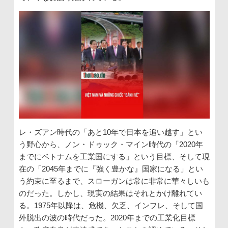
レ・ズアン時代の「あと10年で日本を追い越す」とい
う野心から、ノン・ドゥック・マイン時代の「2020年
までにベトナムを工業国にする」という目標、そして現
在の「2045年までに『強く豊かな』国家になる」とい
う約束に至るまで、スローガンは常に非常に華々しいも
のだった。しかし、現実の結果はそれとかけ離れてい
る。1975年以降は、危機、欠乏、インフレ、そして国
外脱出の波の時代だった。2020年までの工業化目標