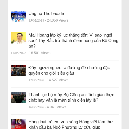
Ủng hộ Thoibao.de
15/02/2018
- 24.056 Views
Mai Hoàng lập kỷ lục thăng tiến: Vì sao “ngôi
sao” Tây Bắc trở thành điểm nóng của Bộ Công
an?
11/05/2026
- 18.501 Views
Đẩy người nghèo ra đường để nhường đặc
quyền cho giới siêu giàu
17/06/2026
- 14.527 Views
Thanh lọc bộ máy Bộ Công an: Tinh giản thực
chất hay vẫn là màn trình diễn lấy lệ?
16/06/2026
- 4.941 Views
Hàng loạt trẻ em ven sông Hồng viết tâm thư
khẩn cầu bà Ngô Phương Ly cứu giúp