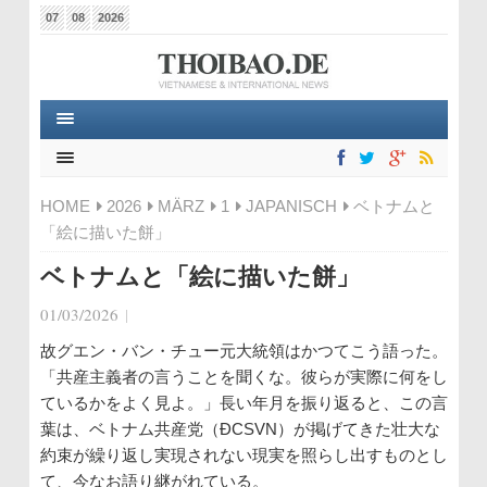
07
08
2026
HOME
2026
MÄRZ
1
JAPANISCH
ベトナムと
「絵に描いた餅」
ベトナムと「絵に描いた餅」
01/03/2026
|
故グエン・バン・チュー元大統領はかつてこう語った。
「共産主義者の言うことを聞くな。彼らが実際に何をし
ているかをよく見よ。」長い年月を振り返ると、この言
葉は、ベトナム共産党（ĐCSVN）が掲げてきた壮大な
約束が繰り返し実現されない現実を照らし出すものとし
て、今なお語り継がれている。