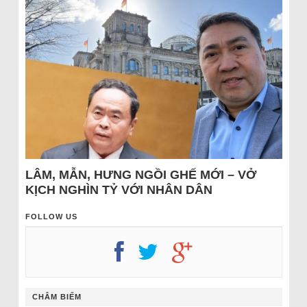
LÂM, MẪN, HƯNG NGỒI GHẾ MỚI – VỞ
KỊCH NGHÌN TỶ VỚI NHÂN DÂN
FOLLOW US
CHÂM BIẾM