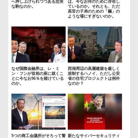
へ押し上げられつつある忠実
は、今なお何のために存在し
な駒なのか。
ているのか。それとも、ただ
高官の子弟のための「繭」の
ような場にすぎないのか。
なぜ国際金融界は、レ・ミ
西湖周辺の高層建築を厳しく
ン・フンが首相の座に就くこ
規制するハノイ、ただし公安
とに今なお96％を賭けている
省の住宅プロジェクトは例外
のか。
なのか？
5つの商工会議所がそろって警
新たなサイバーセキュリティ