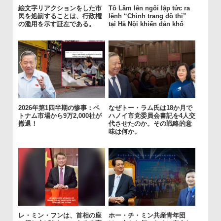
絵文字リアクションをした市
Tô Lâm lên ngôi lập tức ra
民を処罰することは、行政権
lệnh “Chỉnh trang đô thị”
の濫用を示す証左である。
tại Hà Nội khiến dân khổ
2026年第1四半期の惨事：ベ
なぜトー・ラム氏は18か月で
トナム市場から9万2,000社が
ハノイ市党委員会書記を4人交
撤退！
代させたのか。その戦略的意
味は何か。
レ・ミン・フンは、首相の座
ホー・チ・ミン共産青年団