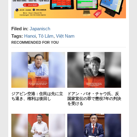
Filed in:
Japanisch
Tags:
Hanoi
,
Tô Lâm
,
Việt Nam
RECOMMENDED FOR YOU
ジアビン空港：住民は先に立
ドアン・バオ・チャウ氏、反
ち退き、権利は後回し
国家宣伝の罪で懲役7年の判決
を受ける