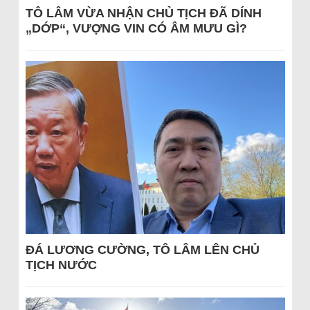
TÔ LÂM VỪA NHẬN CHỦ TỊCH ĐÃ DÍNH
„DỚP“, VƯỢNG VIN CÓ ÂM MƯU GÌ?
ĐÁ LƯƠNG CƯỜNG, TÔ LÂM LÊN CHỦ
TỊCH NƯỚC