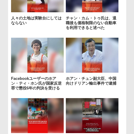
人々の土地は実験台にしては
チャン・カム・トゥ氏は、退
ならない
職後も価格制限のない自動車
を利用できると述べた
Facebookユーザーのホア
ホアン・チュン副大臣、中国
ン・ティ・ホン氏が国家反逆
向けドリアン輸出事件で逮捕
罪で懲役6年の判決を受ける