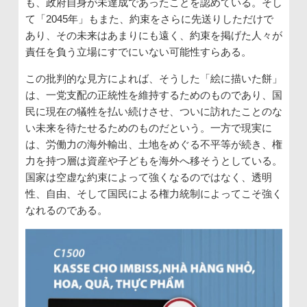
も、政府自身が未達成であったことを認めている。そし
て「2045年」もまた、約束をさらに先送りしただけで
あり、その未来はあまりにも遠く、約束を掲げた人々が
責任を負う立場にすでにいない可能性すらある。
この批判的な見方によれば、そうした「絵に描いた餅」
は、一党支配の正統性を維持するためのものであり、国
民に現在の犠牲を払い続けさせ、ついに訪れたことのな
い未来を待たせるためのものだという。一方で現実に
は、労働力の海外輸出、土地をめぐる不平等が続き、権
力を持つ層は資産や子どもを海外へ移そうとしている。
国家は空虚な約束によって強くなるのではなく、透明
性、自由、そして国民による権力統制によってこそ強く
なれるのである。