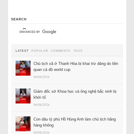
SEARCH
LATEST
POPULAR
COMMENTS
TAGS
Chủ tịch xã ở Thanh Hóa bị khai trừ đảng do liên
quan cá độ world cup
06/08/2026
Giám đốc sở Khoa học và ông nghệ bắc ninh bị
khởi tố
06/08/2026
Con dâu tỷ phú Hồ Hùng Anh làm chủ tịch hãng
hàng không
06/08/2026