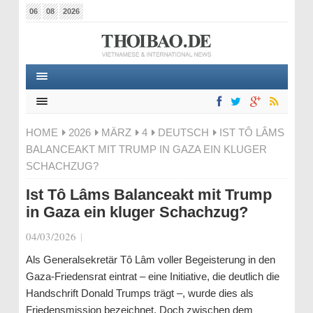
06
08
2026
HOME
2026
MÄRZ
4
DEUTSCH
IST TÔ LÂMS
BALANCEAKT MIT TRUMP IN GAZA EIN KLUGER
SCHACHZUG?
Ist Tô Lâms Balanceakt mit Trump
in Gaza ein kluger Schachzug?
04/03/2026
|
Als Generalsekretär Tô Lâm voller Begeisterung in den
Gaza-Friedensrat eintrat – eine Initiative, die deutlich die
Handschrift Donald Trumps trägt –, wurde dies als
Friedensmission bezeichnet. Doch zwischen dem