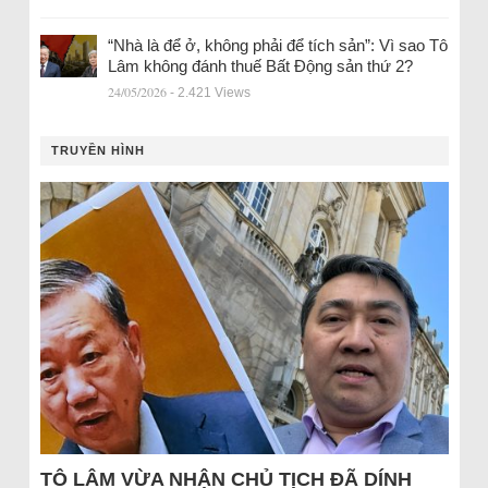
“Nhà là để ở, không phải để tích sản”: Vì sao Tô
Lâm không đánh thuế Bất Động sản thứ 2?
24/05/2026
- 2.421 Views
TRUYỀN HÌNH
TÔ LÂM VỪA NHẬN CHỦ TỊCH ĐÃ DÍNH