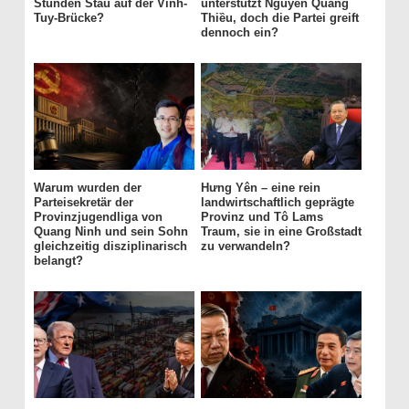
Stunden Stau auf der Vĩnh-
unterstützt Nguyễn Quang
Tuy-Brücke?
Thiều, doch die Partei greift
dennoch ein?
Warum wurden der
Hưng Yên – eine rein
Parteisekretär der
landwirtschaftlich geprägte
Provinzjugendliga von
Provinz und Tô Lams
Quang Ninh und sein Sohn
Traum, sie in eine Großstadt
gleichzeitig disziplinarisch
zu verwandeln?
belangt?