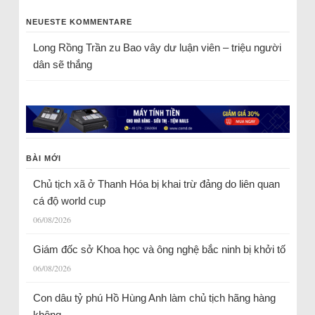
NEUESTE KOMMENTARE
Long Rồng Trần
zu
Bao vây dư luận viên – triệu người
dân sẽ thắng
BÀI MỚI
Chủ tịch xã ở Thanh Hóa bị khai trừ đảng do liên quan
cá độ world cup
06/08/2026
Giám đốc sở Khoa học và ông nghệ bắc ninh bị khởi tố
06/08/2026
Con dâu tỷ phú Hồ Hùng Anh làm chủ tịch hãng hàng
không