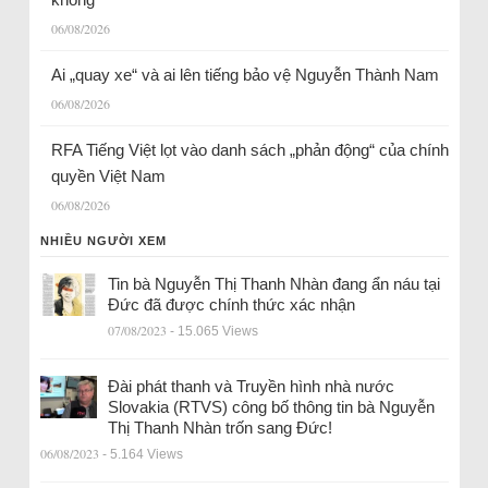
06/08/2026
Ai „quay xe“ và ai lên tiếng bảo vệ Nguyễn Thành Nam
06/08/2026
RFA Tiếng Việt lọt vào danh sách „phản động“ của chính
quyền Việt Nam
06/08/2026
NHIỀU NGƯỜI XEM
Tin bà Nguyễn Thị Thanh Nhàn đang ẩn náu tại
Đức đã được chính thức xác nhận
07/08/2023
- 15.065 Views
Đài phát thanh và Truyền hình nhà nước
Slovakia (RTVS) công bố thông tin bà Nguyễn
Thị Thanh Nhàn trốn sang Đức!
06/08/2023
- 5.164 Views