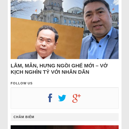
LÂM, MẪN, HƯNG NGỒI GHẾ MỚI – VỞ
KỊCH NGHÌN TỶ VỚI NHÂN DÂN
FOLLOW US
CHÂM BIẾM