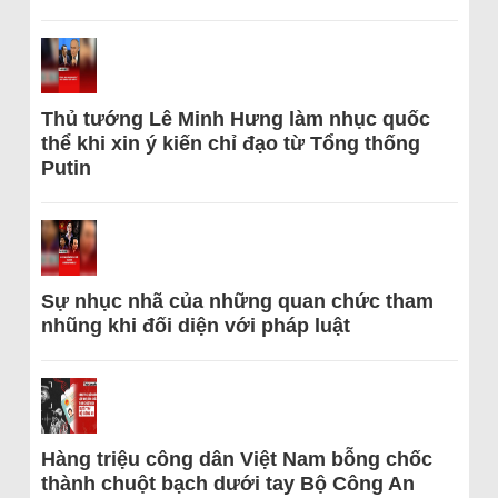
Thủ tướng Lê Minh Hưng làm nhục quốc
thể khi xin ý kiến chỉ đạo từ Tổng thống
Putin
Sự nhục nhã của những quan chức tham
nhũng khi đối diện với pháp luật
Hàng triệu công dân Việt Nam bỗng chốc
thành chuột bạch dưới tay Bộ Công An