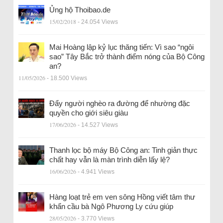
Ủng hộ Thoibao.de
15/02/2018
- 24.054 Views
Mai Hoàng lập kỷ lục thăng tiến: Vì sao “ngôi
sao” Tây Bắc trở thành điểm nóng của Bộ Công
an?
11/05/2026
- 18.500 Views
Đẩy người nghèo ra đường để nhường đặc
quyền cho giới siêu giàu
17/06/2026
- 14.527 Views
Thanh lọc bộ máy Bộ Công an: Tinh giản thực
chất hay vẫn là màn trình diễn lấy lệ?
16/06/2026
- 4.941 Views
Hàng loạt trẻ em ven sông Hồng viết tâm thư
khẩn cầu bà Ngô Phương Ly cứu giúp
28/05/2026
- 3.770 Views