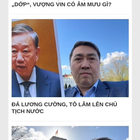
„DỚP“, VƯỢNG VIN CÓ ÂM MƯU GÌ?
ĐÁ LƯƠNG CƯỜNG, TÔ LÂM LÊN CHỦ
TỊCH NƯỚC