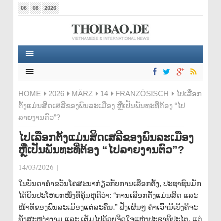
06
08
2026
HOME
2026
MÄRZ
14
FRANZÖSISCH
ໄປເລືອກ
ຕັ້ງແມ່ນສິດເສລີຂອງພົນລະເມືອງ ຫຼືເປັນພັນທະທີ່ຕ້ອງ “ໄປ
ລາຍງານຕົວ”?
ໄປເລືອກຕັ້ງແມ່ນສິດເສລີຂອງພົນລະເມືອງ
ຫຼືເປັນພັນທະທີ່ຕ້ອງ “ໄປລາຍງານຕົວ”?
14/03/2026
|
ໃນບັນດາຄຳຂວັນໂຄສະນາກ່ຽວກັບການເລືອກຕັ້ງ, ປະຊາຊົນມັກ
ໄດ້ຍິນປະໂຫຍກໜຶ່ງທີ່ຄຸ້ນຫູດີວ່າ: “ການເລືອກຕັ້ງແມ່ນສິດ ແລະ
ໜ້າທີ່ຂອງພົນລະເມືອງແຕ່ລະຄົນ.” ຟັງເຜີນໆ ຄຳເວົ້ານີ້ເບິ່ງຄືຈະ
ທັງສະຫງ່າງາມ ແລະ ເຕັມໄປດ້ວຍຈິດໃຈແຫ່ງປະຊາທິປະໄຕ. ແຕ່