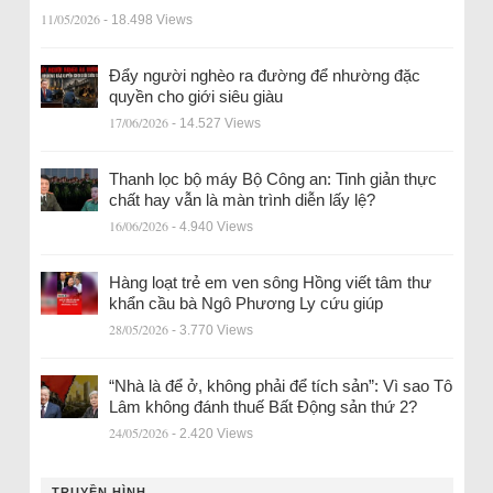
11/05/2026
- 18.498 Views
Đẩy người nghèo ra đường để nhường đặc
quyền cho giới siêu giàu
17/06/2026
- 14.527 Views
Thanh lọc bộ máy Bộ Công an: Tinh giản thực
chất hay vẫn là màn trình diễn lấy lệ?
16/06/2026
- 4.940 Views
Hàng loạt trẻ em ven sông Hồng viết tâm thư
khẩn cầu bà Ngô Phương Ly cứu giúp
28/05/2026
- 3.770 Views
“Nhà là để ở, không phải để tích sản”: Vì sao Tô
Lâm không đánh thuế Bất Động sản thứ 2?
24/05/2026
- 2.420 Views
TRUYỀN HÌNH