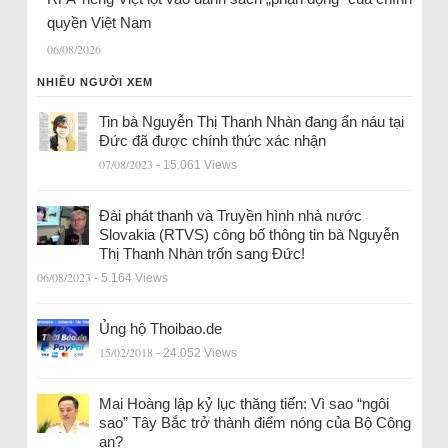
quyền Việt Nam
06/08/2026
NHIỀU NGƯỜI XEM
Tin bà Nguyễn Thị Thanh Nhàn đang ẩn náu tại
Đức đã được chính thức xác nhận
07/08/2023
- 15.061 Views
Đài phát thanh và Truyền hình nhà nước
Slovakia (RTVS) công bố thông tin bà Nguyễn
Thị Thanh Nhàn trốn sang Đức!
06/08/2023
- 5.164 Views
Ủng hộ Thoibao.de
15/02/2018
- 24.052 Views
Mai Hoàng lập kỷ lục thăng tiến: Vì sao “ngôi
sao” Tây Bắc trở thành điểm nóng của Bộ Công
an?