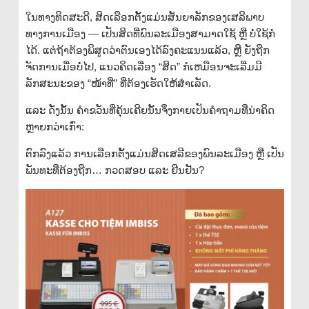
ໃນທາງທິດສະດີ, ສິດເລືອກຕັ້ງແມ່ນສັນຍາລັກຂອງເສລີພາບ
ທາງການເມືອງ — ເປັນສິດທີ່ພົນລະເມືອງສາມາດໃຊ້ ຫຼື ບໍ່ໃຊ້ກໍ
ໄດ້. ແຕ່ຖ້າຕ້ອງພິສູດວ່າຕົນເອງໄດ້ລົງຄະແນນແລ້ວ, ຫຼື ຍັງຖືກ
ຈັດການເມື່ອບໍ່ໄປ, ແນວຄິດເລື່ອງ “ສິດ” ກໍເຫມືອນຈະເລີ່ມມີ
ລັກສະນະຂອງ “ໜ້າທີ່” ທີ່ຕ້ອງເຮັດໃຫ້ສຳເລັດ.
ແລະ ດັ່ງນັ້ນ ຄຳຂວັນທີ່ຄຸ້ນເຄີຍນັ້ນຈຶ່ງກາຍເປັນຄຳຖາມທີ່ນ່າຄິດ
ຫຼາຍກວ່າເກົ່າ:
ຕົກລົງແລ້ວ ການເລືອກຕັ້ງແມ່ນສິດເສລີຂອງພົນລະເມືອງ ຫຼື ເປັນ
ພັນທະທີ່ຕ້ອງຖືກ… ກວດສອບ ແລະ ຢືນຢັນ?