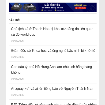
BÀI MỚI
Chủ tịch xã ở Thanh Hóa bị khai trừ đảng do liên quan
cá độ world cup
06/08/2026
Giám đốc sở Khoa học và ông nghệ bắc ninh bị khởi tố
06/08/2026
Con dâu tỷ phú Hồ Hùng Anh làm chủ tịch hãng hàng
không
06/08/2026
Ai „quay xe“ và ai lên tiếng bảo vệ Nguyễn Thành Nam
06/08/2026
RFA Tiếng Việt lọt vào danh sách „phản động“ của chính