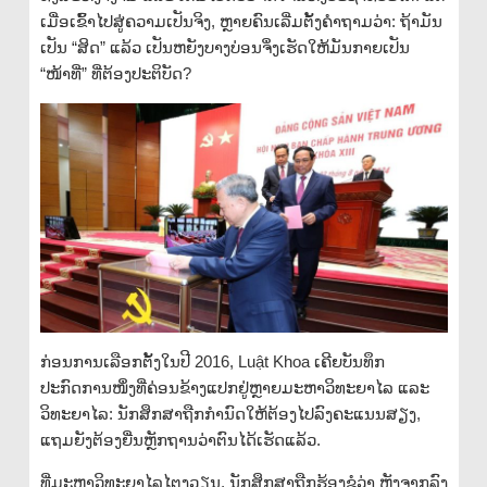
ເມື່ອເຂົ້າໄປສູ່ຄວາມເປັນຈິງ, ຫຼາຍຄົນເລີ່ມຕັ້ງຄຳຖາມວ່າ: ຖ້າມັນ
ເປັນ “ສິດ” ແລ້ວ ເປັນຫຍັງບາງບ່ອນຈຶ່ງເຮັດໃຫ້ມັນກາຍເປັນ
“ໜ້າທີ່” ທີ່ຕ້ອງປະຕິບັດ?
ກ່ອນການເລືອກຕັ້ງໃນປີ 2016, Luật Khoa ເຄີຍບັນທຶກ
ປະກົດການໜຶ່ງທີ່ຄ່ອນຂ້າງແປກຢູ່ຫຼາຍມະຫາວິທະຍາໄລ ແລະ
ວິທະຍາໄລ: ນັກສຶກສາຖືກກຳນົດໃຫ້ຕ້ອງໄປລົງຄະແນນສຽງ,
ແຖມຍັງຕ້ອງຍື່ນຫຼັກຖານວ່າຕົນໄດ້ເຮັດແລ້ວ.
ທີ່ມະຫາວິທະຍາໄລໄຕງວຽນ, ນັກສຶກສາຖືກຮ້ອງຂໍວ່າ ຫຼັງຈາກລົງ