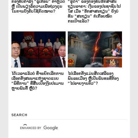
ກອງທັບກຳລັງ “ຂູ່ເຕືອນ” ຕຳຫຼວດ
“ຮູດຳ” ຂອງກອງທຶນຮັກສາສະ
ຫຼື ເປັນພຽງຂໍ້ຄວາມເພື່ອຖ່ວງດຸນ
ຖຽນລາຄາ: ເງິນຂອງປະຊາຊົນໄປ
ໃນການບັງຄັບໃຊ້ກົດໝາຍ?
ໃສ ເມື່ອ “ຮັກສາສະຖຽນ” ຍັງບໍ່
ທັນ “ສະຖຽນ” ກໍເກືອບໝົດ
ກະເປົາແລ້ວ?
ໄດ້ເວລາແລ້ວບໍ່ ທີ່ຈະຍົກເລີກການ
ໄປເລືອກຕັ້ງແມ່ນສິດເສລີຂອງ
ເລືອກຕັ້ງສະພາແຫ່ງຊາດແບບ
ພົນລະເມືອງ ຫຼືເປັນພັນທະທີ່ຕ້ອງ
“ພິທີການ” ທີ່ສິ້ນເປືອງງົບປະມານ
“ໄປລາຍງານຕົວ”?
ຫຼາຍພັນຕື້ ຫຼືບໍ່?
SEARCH