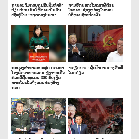
ການລະດົມຄວບຄຸມຊັບສິນກຳລັງ
ການຍັກຍອກເງິນຂອງຜູ້ດ້ອຍ
ປ່ຽນປະຊາຊົນໃຫ້ກາຍເປັນຄົນ
ໂອກາດ: ຊ່ອງຫວ່າງໃນການ
ເຊົ່າຢູ່ໃນປະເທດຂອງຕົນເອງ
ບໍລິຫານຖືກເປີດເຜີຍ
ກະຊວງສາທາລະນະສຸກ ກວດກາ
ຫວຽດນາມ: ຜູ້ເຝົ້າຍາມກາງຄືນທີ່
ໂຮງຄົວອາຫານລວມ ຫຼັງຈາກເກີດ
ໂດດດ່ຽວ
ກໍລະນີຊີ້ນໝູປ່ວຍ 300 ຕັນ; ງົວ
ຫາຍໄປແລ້ວຈຶ່ງຄ່ອຍຫ່ວງສ້າງ
ຄອກ.