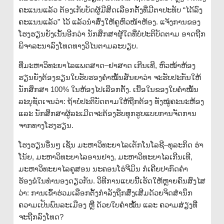
ຄະແນນແລ້ວ ຕ້ອງເກັບບັດຜູ້ມີສິດເລືອກຕັ້ງທີ່ມີຕາປະທັບ “ໄດ້ລົງ
ຄະແນນແລ້ວ” ໄວ້ ແລ້ວນຳສົ່ງໃຫ້ຄູຫົວໜ້າຫ້ອງ. ແຈ້ງການຂອງ
ໂຮງຮຽນຍັງເນັ້ນອີກວ່າ ນັກສຶກສາຜູ້ໃດທີ່ບໍ່ປະຕິບັດຕາມ ອາດຖືກ
ພິຈາລະນາລົງໂທດທາງວິໄນຕາມລະບຽບ.
ທີ່ມະຫາວິທະຍາໄລແພດສາດ–ຢາສາດ ເກີນເທີ, ຫົວໜ້າຫ້ອງ
ຮຽນຍັງຕ້ອງຂຽນໃບຮັບຮອງຄຳໝັ້ນສັນຍາວ່າ ຈະຮັບປະກັນໃຫ້
ນັກສຶກສາ 100% ໃນຫ້ອງໄປເລືອກຕັ້ງ. ເນື້ອໃນຂອງໃບຄຳໝັ້ນ
ລະບຸຊັດເຈນວ່າ: ຖ້າບໍ່ປະຕິບັດຕາມໃຫ້ຖືກຕ້ອງ ທັງໝູ່ຄະນະຫ້ອງ
ແລະ ນັກສຶກສາຜູ້ລະເມີດຈະຕ້ອງຮັບທຸກຮູບແບບການຈັດການ
ຈາກທາງໂຮງຮຽນ.
ໂຮງຮຽນອື່ນໆ ເຊັ່ນ ມະຫາວິທະຍາໄລເຕັກໂນໂລຊີ–ທຸລະກິດ ຮ່າ
ໂນ້ຍ, ມະຫາວິທະຍາໄລອານຢາງ, ມະຫາວິທະຍາໄລເກີນເທີ,
ມະຫາວິທະຍາໄລຄູສອນ ນະຄອນໂຮ່ຈີມິນ ກໍເຄີຍປາກົດຄຳ
ຮ້ອງຂໍໃນທຳນອງດຽວກັນ. ວິທີການແບບນີ້ເຮັດໃຫ້ຫຼາຍຄົນສົງໄສ
ວ່າ: ການເຂົ້າຮ່ວມເລືອກຕັ້ງກຳລັງຖືກສົ່ງເສີມດ້ວຍຈິດສຳນຶກ
ຄວາມເປັນພົນລະເມືອງ ຫຼື ດ້ວຍໃບຄຳໝັ້ນ ແລະ ຄວາມສ່ຽງທີ່
ຈະຖືກລົງໂທດ?