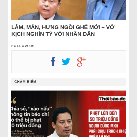
LÂM, MẪN, HƯNG NGỒI GHẾ MỚI – VỞ
KỊCH NGHÌN TỶ VỚI NHÂN DÂN
FOLLOW US
CHÂM BIẾM