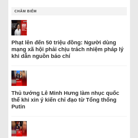
CHÂM BIẾM
Phạt lên đến 50 triệu đồng: Người dùng
mạng xã hội phải chịu trách nhiệm pháp lý
khi dẫn nguồn báo chí
Thủ tướng Lê Minh Hưng làm nhục quốc
thể khi xin ý kiến chỉ đạo từ Tổng thống
Putin