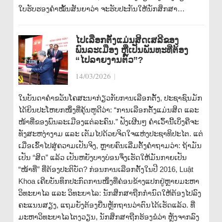
ໃບຮັບຮອງຄຳໝັ້ນສັນຍາວ່າ ຈະຮັບປະກັນໃຫ້ນັກສຶກສາ…
ໄປເລືອກຕັ້ງແມ່ນສິດເສລີຂອງ
ພົນລະເມືອງ ຫຼືເປັນພັນທະທີ່ຕ້ອງ
“ໄປລາຍງານຕົວ”?
14/03/2026
|
ໃນບັນດາຄຳຂວັນໂຄສະນາກ່ຽວກັບການເລືອກຕັ້ງ, ປະຊາຊົນມັກ
ໄດ້ຍິນປະໂຫຍກໜຶ່ງທີ່ຄຸ້ນຫູດີວ່າ: “ການເລືອກຕັ້ງແມ່ນສິດ ແລະ
ໜ້າທີ່ຂອງພົນລະເມືອງແຕ່ລະຄົນ.” ຟັງເຜີນໆ ຄຳເວົ້ານີ້ເບິ່ງຄືຈະ
ທັງສະຫງ່າງາມ ແລະ ເຕັມໄປດ້ວຍຈິດໃຈແຫ່ງປະຊາທິປະໄຕ. ແຕ່
ເມື່ອເຂົ້າໄປສູ່ຄວາມເປັນຈິງ, ຫຼາຍຄົນເລີ່ມຕັ້ງຄຳຖາມວ່າ: ຖ້າມັນ
ເປັນ “ສິດ” ແລ້ວ ເປັນຫຍັງບາງບ່ອນຈຶ່ງເຮັດໃຫ້ມັນກາຍເປັນ
“ໜ້າທີ່” ທີ່ຕ້ອງປະຕິບັດ? ກ່ອນການເລືອກຕັ້ງໃນປີ 2016, Luật
Khoa ເຄີຍບັນທຶກປະກົດການໜຶ່ງທີ່ຄ່ອນຂ້າງແປກຢູ່ຫຼາຍມະຫາ
ວິທະຍາໄລ ແລະ ວິທະຍາໄລ: ນັກສຶກສາຖືກກຳນົດໃຫ້ຕ້ອງໄປລົງ
ຄະແນນສຽງ, ແຖມຍັງຕ້ອງຍື່ນຫຼັກຖານວ່າຕົນໄດ້ເຮັດແລ້ວ. ທີ່
ມະຫາວິທະຍາໄລໄຕງວຽນ, ນັກສຶກສາຖືກຮ້ອງຂໍວ່າ ຫຼັງຈາກລົງ