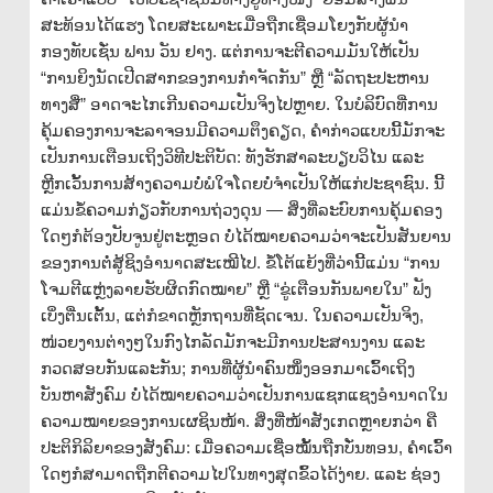
ສະທ້ອນໄດ້ແຮງ ໂດຍສະເພາະເມື່ອຖືກເຊື່ອມໂຍງກັບຜູ້ນຳ
ກອງທັບເຊັ່ນ ຟານ ວັນ ຢາງ. ແຕ່ການຈະຕີຄວາມມັນໃຫ້ເປັນ
“ການຍິງນັດເປີດສາກຂອງການກຳຈັດກັນ” ຫຼື “ລັດຖະປະຫານ
ທາງສື່” ອາດຈະໄກເກີນຄວາມເປັນຈິງໄປຫຼາຍ. ໃນບໍລິບົດທີ່ການ
ຄຸ້ມຄອງການຈະລາຈອນມີຄວາມຕຶງຄຽດ, ຄຳກ່າວແບບນີ້ມັກຈະ
ເປັນການເຕືອນເຖິງວິທີປະຕິບັດ: ທັງຮັກສາລະບຽບວິໄນ ແລະ
ຫຼີກເວັ້ນການສ້າງຄວາມບໍ່ພໍໃຈໂດຍບໍ່ຈຳເປັນໃຫ້ແກ່ປະຊາຊົນ. ນີ້
ແມ່ນຂໍ້ຄວາມກ່ຽວກັບການຖ່ວງດຸນ — ສິ່ງທີ່ລະບົບການຄຸ້ມຄອງ
ໃດໆກໍຕ້ອງປັບຈູນຢູ່ຕະຫຼອດ ບໍ່ໄດ້ໝາຍຄວາມວ່າຈະເປັນສັນຍານ
ຂອງການຕໍ່ສູ້ຊິງອຳນາດສະເໝີໄປ. ຂໍ້ໂຕ້ແຍ້ງທີ່ວ່ານີ້ແມ່ນ “ການ
ໂຈມຕີແຫຼ່ງລາຍຮັບຜິດກົດໝາຍ” ຫຼື “ຂູ່ເຕືອນກັນພາຍໃນ” ຟັງ
ເບິ່ງຕື່ນເຕັ້ນ, ແຕ່ກໍຂາດຫຼັກຖານທີ່ຊັດເຈນ. ໃນຄວາມເປັນຈິງ,
ໜ່ວຍງານຕ່າງໆໃນກົງໄກລັດມັກຈະມີການປະສານງານ ແລະ
ກວດສອບກັນແລະກັນ; ການທີ່ຜູ້ນຳຄົນໜຶ່ງອອກມາເວົ້າເຖິງ
ບັນຫາສັງຄົມ ບໍ່ໄດ້ໝາຍຄວາມວ່າເປັນການແຊກແຊງອຳນາດໃນ
ຄວາມໝາຍຂອງການເຜຊິນໜ້າ. ສິ່ງທີ່ໜ້າສັງເກດຫຼາຍກວ່າ ຄື
ປະຕິກິລິຍາຂອງສັງຄົມ: ເມື່ອຄວາມເຊື່ອໝັ້ນຖືກບັ່ນທອນ, ຄຳເວົ້າ
ໃດໆກໍສາມາດຖືກຕີຄວາມໄປໃນທາງສຸດຂົ້ວໄດ້ງ່າຍ. ແລະ ຊ່ອງ