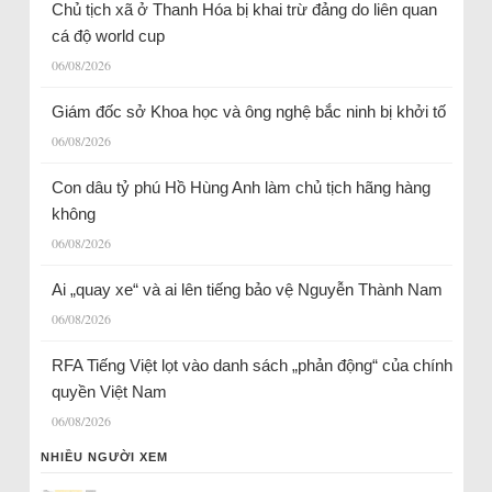
Chủ tịch xã ở Thanh Hóa bị khai trừ đảng do liên quan
cá độ world cup
06/08/2026
Giám đốc sở Khoa học và ông nghệ bắc ninh bị khởi tố
06/08/2026
Con dâu tỷ phú Hồ Hùng Anh làm chủ tịch hãng hàng
không
06/08/2026
Ai „quay xe“ và ai lên tiếng bảo vệ Nguyễn Thành Nam
06/08/2026
RFA Tiếng Việt lọt vào danh sách „phản động“ của chính
quyền Việt Nam
06/08/2026
NHIỀU NGƯỜI XEM