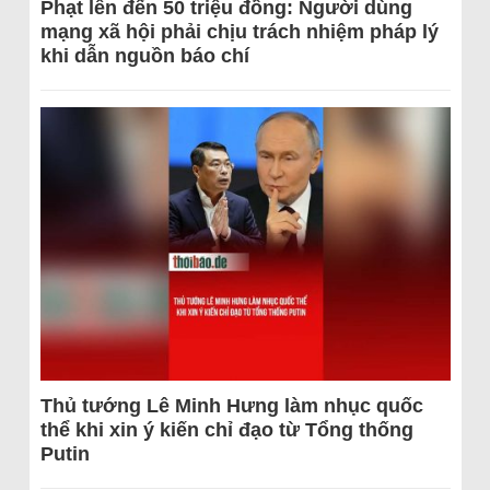
Phạt lên đến 50 triệu đồng: Người dùng
mạng xã hội phải chịu trách nhiệm pháp lý
khi dẫn nguồn báo chí
Thủ tướng Lê Minh Hưng làm nhục quốc
thể khi xin ý kiến chỉ đạo từ Tổng thống
Putin