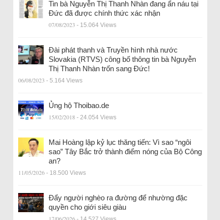
Tin bà Nguyễn Thị Thanh Nhàn đang ẩn náu tại
Đức đã được chính thức xác nhận
07/08/2023
- 15.064 Views
Đài phát thanh và Truyền hình nhà nước
Slovakia (RTVS) công bố thông tin bà Nguyễn
Thị Thanh Nhàn trốn sang Đức!
06/08/2023
- 5.164 Views
Ủng hộ Thoibao.de
15/02/2018
- 24.054 Views
Mai Hoàng lập kỷ lục thăng tiến: Vì sao “ngôi
sao” Tây Bắc trở thành điểm nóng của Bộ Công
an?
11/05/2026
- 18.500 Views
Đẩy người nghèo ra đường để nhường đặc
quyền cho giới siêu giàu
17/06/2026
- 14.527 Views