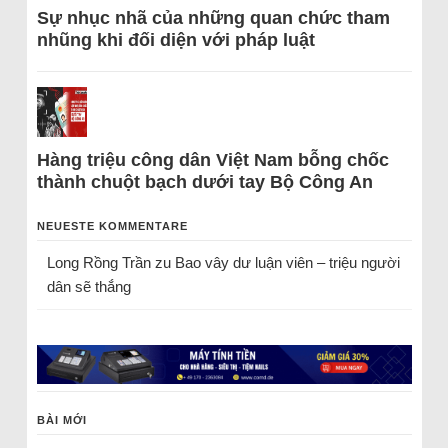
Sự nhục nhã của những quan chức tham
nhũng khi đối diện với pháp luật
Hàng triệu công dân Việt Nam bỗng chốc
thành chuột bạch dưới tay Bộ Công An
NEUESTE KOMMENTARE
Long Rồng Trần
zu
Bao vây dư luận viên – triệu người
dân sẽ thắng
BÀI MỚI