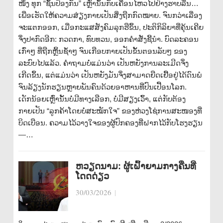
ໜຶ່ງ ທຸກ “ຊັ້ນປ້ອງກັນ” ເຫຼົ່ານັ້ນກັບເຄື່ອນໄຫວໄປຢ່າງຮາບລື່ນ…
ເພື່ອເຮັດໃຫ້ຄວາມສ່ຽງກາຍເປັນສິ່ງຖືກກົດໝາຍ. ຈົນກວ່າເລື່ອງ
ຈະແຕກອອກ, ເມື່ອກະແສສັງຄົມລຸກຮືຂຶ້ນ, ປະຕິກິລິຍາທີ່ຄຸ້ນເຄີຍ
ຈຶ່ງປາກົດອີກ: ກວດກາ, ທົບທວນ, ອອກຄໍາສັ່ງຊີ້ນໍາ. ບົດລະຄອນ
ເກົ່າໆ ທີ່ຖືກຫຼິ້ນຊ້ຳໆ ຈົນເກືອບກາຍເປັນຂັ້ນຕອນລັບໆ ຂອງ
ລະບົບໄປແລ້ວ. ຄໍາຖາມບໍ່ແມ່ນວ່າ ເປັນຫຍັງການລະເມີດຈຶ່ງ
ເກີດຂຶ້ນ, ແຕ່ແມ່ນວ່າ ເປັນຫຍັງມັນຈຶ່ງສາມາດຍືດເຢື້ອຢູ່ໄດ້ດົນພໍ
ຈົນລ້ຽງນັກຮຽນຫຼາຍພັນຄົນດ້ວຍອາຫານທີ່ປົນເປື້ອນໂລກ.
ເດັກນ້ອຍເຫຼົ່ານັ້ນບໍ່ມີທາງເລືອກ, ບໍ່ມີສຽງເວົ້າ, ແຕ່ກັບຕ້ອງ
ກາຍເປັນ “ລູກຄ້າໂດຍບໍ່ສະໝັກໃຈ” ຂອງຫ່ວງໂຊ່ການສະໜອງທີ່
ບິດເບືອນ. ຄວາມໄວ້ວາງໃຈຂອງຜູ້ປົກຄອງທີ່ຝາກໄວ້ກັບໂຮງຮຽນ
—…
ຫວຽດນາມ: ຜູ້ເຝົ້າຍາມກາງຄືນທີ່
ໂດດດ່ຽວ
30/03/2026
|