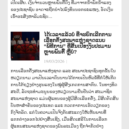
ເປີດເຜີຍ. ເງິນຈຳນວນຫຼາຍພັນຕື້ດົງ ທີ່ມາຈາກນ້ຳພັກນ້ຳແຮງ
ຂອງປະຊາຊົນ ອາດຈະຖືກນຳໄປລົງທຶນນອກຂະແໜງ, ອັດເງິນ
ເຂົ້າອະສັງຫາລິມະຊັບ…
ໄດ້ເວລາແລ້ວບໍ່ ທີ່ຈະຍົກເລີກການ
ເລືອກຕັ້ງສະພາແຫ່ງຊາດແບບ
“ພິທີການ” ທີ່ສິ້ນເປືອງງົບປະມານ
ຫຼາຍພັນຕື້ ຫຼືບໍ່?
19/03/2026
|
ການເລືອກຕັ້ງສະພາແຫ່ງຊາດ ແລະ ສະພາປະຊາຊົນທຸກຂັ້ນໃນ
ຫວຽດນາມ ມາເປັນເວລາດົນນານໄດ້ກາຍເປັນຫົວຂໍ້ທີ່ກໍ່ໃຫ້ເກີດ
ການໂຕ້ຖຽງຢ່າງຮຸນແຮງໃນໝູ່ຜູ້ສັງເກດການສາກົນ. ໃນທາງທິດ
ສະດີ, ລັດຖະທຳມະນູນຂອງຫວຽດນາມຢືນຢັນວ່າ ສະມາຊິກ
ສະພາແຫ່ງຊາດ ແມ່ນຜູ້ແທນຂອງຜູ້ມີສິດເລືອກຕັ້ງ, ມີສິດຕັດສິນ
ບັນຫາສຳຄັນຂອງປະເທດ ແລະ ກວດກາການເຮັດວຽກຂອງ
ກົງຈັກລັດ. ແຕ່ໃນຄວາມເປັນຈິງກັບສະແດງໃຫ້ເຫັນພາບທີ່
ແຕກຕ່າງອອກໄປຢ່າງສິ້ນເຊີງ, ເມື່ອສິດເສລີໃນການເລືອກ
ຜູ້ແທນສະພາແຫ່ງຊາດຂອງພົນລະເມືອງ ຖືກຈຳກັດຢ່າງ