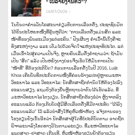
“ໄປລາຍງານຕົວ”?
16/03/2026
|
ໃນບັນດາຄຳຂວັນໂຄສະນາກ່ຽວກັບການເລືອກຕັ້ງ, ປະຊາຊົນມັກ
ໄດ້ຍິນປະໂຫຍກໜຶ່ງທີ່ຄຸ້ນຫູດີວ່າ: “ການເລືອກຕັ້ງແມ່ນສິດ ແລະ
ໜ້າທີ່ຂອງພົນລະເມືອງແຕ່ລະຄົນ.” ຟັງເຜີນໆ ຄຳເວົ້ານີ້ເບິ່ງຄືຈະ
ທັງສະຫງ່າງາມ ແລະ ເຕັມໄປດ້ວຍຈິດໃຈແຫ່ງປະຊາທິປະໄຕ. ແຕ່
ເມື່ອເຂົ້າໄປສູ່ຄວາມເປັນຈິງ, ຫຼາຍຄົນເລີ່ມຕັ້ງຄຳຖາມວ່າ: ຖ້າມັນ
ເປັນ “ສິດ” ແລ້ວ ເປັນຫຍັງບາງບ່ອນຈຶ່ງເຮັດໃຫ້ມັນກາຍເປັນ
“ໜ້າທີ່” ທີ່ຕ້ອງປະຕິບັດ? ກ່ອນການເລືອກຕັ້ງໃນປີ 2016, Luật
Khoa ເຄີຍບັນທຶກປະກົດການໜຶ່ງທີ່ຄ່ອນຂ້າງແປກຢູ່ຫຼາຍມະຫາ
ວິທະຍາໄລ ແລະ ວິທະຍາໄລ: ນັກສຶກສາຖືກກຳນົດໃຫ້ຕ້ອງໄປລົງ
ຄະແນນສຽງ, ແຖມຍັງຕ້ອງຍື່ນຫຼັກຖານວ່າຕົນໄດ້ເຮັດແລ້ວ. ທີ່
ມະຫາວິທະຍາໄລໄຕງວຽນ, ນັກສຶກສາຖືກຮ້ອງຂໍວ່າ ຫຼັງຈາກລົງ
ຄະແນນແລ້ວ ຕ້ອງເກັບບັດຜູ້ມີສິດເລືອກຕັ້ງທີ່ມີຕາປະທັບ “ໄດ້ລົງ
ຄະແນນແລ້ວ” ໄວ້ ແລ້ວນຳສົ່ງໃຫ້ຄູຫົວໜ້າຫ້ອງ. ແຈ້ງການຂອງ
ໂຮງຮຽນຍັງເນັ້ນອີກວ່າ ນັກສຶກສາຜູ້ໃດທີ່ບໍ່ປະຕິບັດຕາມ ອາດຖືກ
ພິຈາລະນາລົງໂທດທາງວິໄນຕາມລະບຽບ. ທີ່ມະຫາວິທະຍາໄລ
ແພດສາດ–ຢາສາດ ເກີນເທີ, ຫົວໜ້າຫ້ອງຮຽນຍັງຕ້ອງຂຽນ