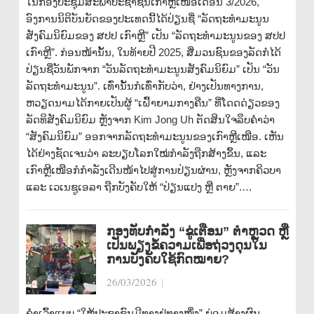
ໃນກອງປະຊຸມສະພາປະຊາຊົນເກົາຫຼີເໜືອເດືອນ 3/2026,
ອົງການນິຕິບັນຍັດຂອງປະເທດນີ້ໄດ້ປ່ຽນຊື່ “ລັດຖະທຳມະນູນ
ສັງຄົມນິຍົມຂອງ ສປປ ເກົາຫຼີ” ເປັນ “ລັດຖະທຳມະນູນຂອງ ສປປ
ເກົາຫຼີ”. ກ່ອນໜ້ານັ້ນ, ໃນທ້າຍປີ 2025, ສື່ມວນຊົນຂອງລັດກໍໄດ້
ປ່ຽນຊື່ວັນພັກຈາກ “ວັນລັດຖະທຳມະນູນສັງຄົມນິຍົມ” ເປັນ “ວັນ
ລັດຖະທຳມະນູນ”. ເທົ່ານັ້ນກໍເທົ່າກັບວ່າ, ຢ່າງເປັນທາງການ,
ຫວຽດນາມໄດ້ກາຍເປັນຜູ້ “ເຝົ້າຍາມກາງຄືນ” ທີ່ໂດດດ່ຽວຂອງ
ລັດທິສັງຄົມນິຍົມ ຫຼັງຈາກ Kim Jong Uh ຕັດສິນໃຈລຶບຄຳວ່າ
“ສັງຄົມນິຍົມ” ອອກຈາກລັດຖະທຳມະນູນຂອງເກົາຫຼີເໜືອ. ເຫັນ
ໄດ້ຢ່າງຊັດເຈນວ່າ ລະບຽບໂລກໃໝ່ກຳລັງຖືກສ້າງຂຶ້ນ, ແລະ
ເກົາຫຼີເໜືອກໍກຳລັງເດີນໜ້າໄປສູ່ການປ່ຽນຜ່ານ, ຫຼັງຈາກຄິວບາ
ແລະ ເວເນຊູເອລາ ຖືກບັງຄັບໃຫ້ “ປ່ຽນແປງ ຫຼື ຕາຍ”.…
ກອງທັບກຳລັງ “ຂູ່ເຕືອນ” ຕຳຫຼວດ ຫຼື
ເປັນພຽງຂໍ້ຄວາມເພື່ອຖ່ວງດຸນໃນ
ການບັງຄັບໃຊ້ກົດໝາຍ?
26/03/2026
|
ຄຳເວົ້າແບບ “ໃຫ້ປະຊາຊົນມີທາງຢູ່ທາງໜຶ່ງ” ຍ່ອມສ້າງຜົນ