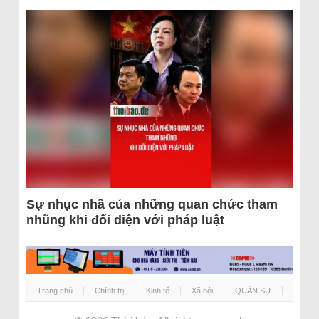
Sự nhục nhã của những quan chức tham
nhũng khi đối diện với pháp luật
Trang chủ
Chính trị
Kinh tế
Xã hội
QUÂN SỰ