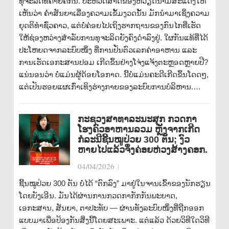
ທຸຈະລິດທີ່ຄ້າຍຄືກັນ. ປະຫວັດສາດຂອງຫວຽດນາມສະແດງໃຫ້
ເຫັນວ່າ ຄຳສັນຍາເລື່ອງຄວາມເຂັ້ມງວດນັ້ນ ມັກນຳມາເຊິ່ງຄວາມ
ຍຸດຕິທຳຊົ່ວຄາວ, ແຕ່ບໍ່ຄ່ອຍໄປເຖິງຮາກຖານຂອງກົນໄກທີ່ເຮັດ
ໃຫ້ຊ່ອງຫວ່າງສຳລັບການທຸຈະລິດຍັງຄົງດຳລົງຢູ່. ໃຜກັນແທ້ທີ່ໄດ້
ປະໂຫຍດຈາກລະບົບໜຶ່ງ ທີ່ການປັ່ນຕົວເລກຄ່າອາຫານ ແລະ
ການເຮັດເອກະສານປອມ ເກີດຂຶ້ນຢ່າງໂຈ່ງແຈ້ງຕະຫຼອດຫຼາຍປີ?
ແນ່ນອນວ່າ ບໍ່ແມ່ນຜູ້ດ້ອຍໂອກາດ. ນີ້ບໍ່ແມ່ນຄະດີເກີດຂຶ້ນໂດດໆ,
ແຕ່ເປັນຮອຍແຜເກົ່າເທິງຮ່າງກາຍຂອງລະບົບການບໍລິຫານ.…
ກະຊວງສາທາລະນະສຸກ ກວດກາ
ໂຮງຄົວອາຫານລວມ ຫຼັງຈາກເກີດ
ກໍລະນີຊີ້ນໝູປ່ວຍ 300 ຕັນ; ງົວ
ຫາຍໄປແລ້ວຈຶ່ງຄ່ອຍຫ່ວງສ້າງຄອກ.
04/04/2026
|
ຊີ້ນໝູປ່ວຍ 300 ຕັນ ບໍ່ໄດ້ “ຕົກລົງ” ມາຢູ່ໃນຈານເຂົ້າຂອງນັກຮຽນ
ໂດຍບັງເອີນ. ມັນໄດ້ຜ່ານການກວດກາກັກກັນພະຍາດ,
ເອກະສານ, ສັນຍາ, ຕາປະທັບ — ຜ່ານທັງລະບົບໜຶ່ງທີ່ຖືກອອກ
ແບບມາເພື່ອປ້ອງກັນສິ່ງນີ້ໂດຍສະເພາະ. ແຕ່ແລ້ວ ດ້ວຍວິທີໃດວິທີ