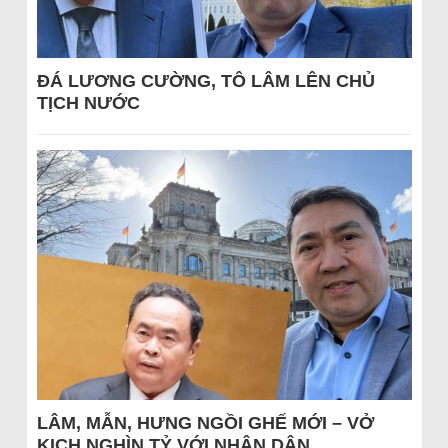
ĐÁ LƯƠNG CƯỜNG, TÔ LÂM LÊN CHỦ
TỊCH NƯỚC
LÂM, MẪN, HƯNG NGỒI GHẾ MỚI – VỞ
KỊCH NGHÌN TỶ VỚI NHÂN DÂN