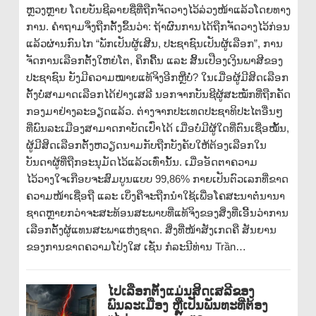
ຫຼວງຫຼາຍ ໂດຍບັນຊີລາຍຊື່ທີ່ຖືກຈັດວາງໄວ້ລ່ວງໜ້າແລ້ວໂດຍທາງ
ການ. ຄຳຖາມຈຶ່ງຖືກຕັ້ງຂຶ້ນວ່າ: ຖ້າຜົນການໄດ້ຖືກຈັດວາງໄວ້ກ່ອນ
ແລ້ວຜ່ານກົນໄກ “ພັກເປັນຜູ້ເສີນ, ປະຊາຊົນເປັນຜູ້ເລືອກ”, ການ
ຈັດການເລືອກຕັ້ງໃຫຍ່ໂຕ, ຄຶກຄື້ນ ແລະ ສິ້ນເປືອງເງິນພາສີຂອງ
ປະຊາຊົນ ຍັງມີຄວາມໝາຍແທ້ຈິງອີກຫຼືບໍ່? ໃນເມື່ອຜູ້ມີສິດເລືອກ
ຕັ້ງບໍ່ສາມາດເລືອກໄດ້ຢ່າງເສລີ ນອກຈາກບັນຊີຜູ້ສະໝັກທີ່ຖືກຄັດ
ກອງມາຢ່າງລະອຽດແລ້ວ. ຕ່າງຈາກປະເທດປະຊາທິປະໄຕອື່ນໆ
ທີ່ພົນລະເມືອງສາມາດກາບັດເປົ່າໄດ້ ເມື່ອບໍ່ມີຜູ້ໃດທີ່ຕົນເຊື່ອໝັ້ນ,
ຜູ້ມີສິດເລືອກຕັ້ງຫວຽດນາມກັບຖືກບັງຄັບໃຫ້ຕ້ອງເລືອກໃນ
ບັນດາຜູ້ທີ່ຖືກອະນຸມັດໄວ້ແລ້ວເທົ່ານັ້ນ. ເມື່ອອັດຕາຄວາມ
ໄວ້ວາງໃຈເກືອບຈະສົມບູນແບບ 99,86% ກາຍເປັນຕົວເລກທີ່ຂາດ
ຄວາມໜ້າເຊື່ອຖື ແລະ ເບິ່ງຄືຈະຖືກນຳໃຊ້ເພື່ອໂຄສະນາຕໍ່ນານາ
ຊາດຫຼາຍກວ່າຈະສະທ້ອນສະພາບທີ່ແທ້ຈິງຂອງສິ່ງທີ່ເອີ້ນວ່າການ
ເລືອກຕັ້ງຜູ້ແທນສະພາແຫ່ງຊາດ. ສິ່ງທີ່ໜ້າສັງເກດຄື ສັນຍານ
ຂອງການຂາດຄວາມໂປ່ງໃສ ເຊັ່ນ ກໍລະນີທ່ານ Trần…
ໄປເລືອກຕັ້ງແມ່ນສິດເສລີຂອງ
ພົນລະເມືອງ ຫຼືເປັນພັນທະທີ່ຕ້ອງ