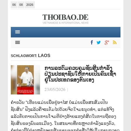
06
08
2026
LAOS
SCHLAGWORT:
ການລະດົມຄວບຄຸມຊັບສິນກຳລັງ
ປ່ຽນປະຊາຊົນໃຫ້ກາຍເປັນຄົນເຊົ່າ
ຢູ່ໃນປະເທດຂອງຕົນເອງ
23/05/2026
|
ຄຳຂວັນ “ເຮືອນແມ່ນເພື່ອຢູ່ອາໄສ ບໍ່ແມ່ນເພື່ອສະສົມເປັນ
ຊັບສິນ” ຟັງແລ້ວຄືຈະເຕັມໄປດ້ວຍຈິດໃຈມະນຸດທຳ, ແຕ່ແທ້ຈິງ
ແລ້ວກັບກາຍເປັນການໂຈມຕີຢ່າງຮ້າຍແຮງຕໍ່ສິດໃນການຖືຄອງ
ຊັບສິນຂອງພົນລະເມືອງ. ໃນສະພາບທີ່ຕະຫຼາດກຳລັງແຂງຕົວ,
ຄຳກ່າວນີ້ບໍ່ຕ່າງຫຍັງຈາກສັນຍານອອກຄຳສັ່ງໃຫ້ເລີ່ມການກວາດ