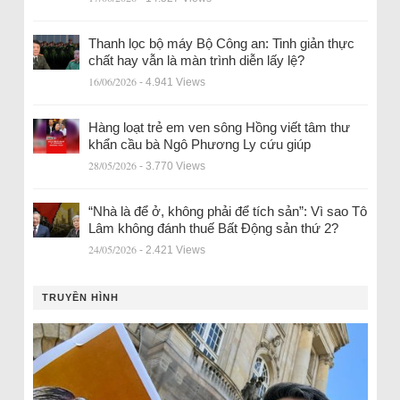
Thanh lọc bộ máy Bộ Công an: Tinh giản thực
chất hay vẫn là màn trình diễn lấy lệ?
16/06/2026
- 4.941 Views
Hàng loạt trẻ em ven sông Hồng viết tâm thư
khẩn cầu bà Ngô Phương Ly cứu giúp
28/05/2026
- 3.770 Views
“Nhà là để ở, không phải để tích sản”: Vì sao Tô
Lâm không đánh thuế Bất Động sản thứ 2?
24/05/2026
- 2.421 Views
TRUYỀN HÌNH