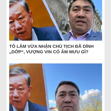
TÔ LÂM VỪA NHẬN CHỦ TỊCH ĐÃ DÍNH
„DỚP“, VƯỢNG VIN CÓ ÂM MƯU GÌ?