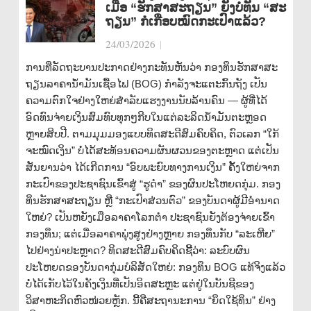
ເມື່ອ “ຮັກສາສະຖຽນ” ຍັງບໍ່ທັນ “ສະ
ຖຽນ” ກໍເກືອບໝົດກະເປົາແລ້ວ?
24/03/2026
|
ການທີ່ລັດຖະບານປະກາດຢ່າງກະທັນຫັນວ່າ ກອງທຶນຮັກສາສະ
ຖຽນລາຄານ້ຳມັນເຊື້ອໄຟ (BOG) ກຳລັງຈະແຕະກົ້ນຖັງ ເປັນ
ຄວາມຕົກໃຈຢ່າງໃຫຍ່ສຳລັບແຮງງານນັບລ້ານຄົນ — ຜູ້ທີ່ໄດ້
ອົດທົນຈ່າຍເງິນສົມທົບທຸກໆກີບໃນແຕ່ລະລິດນ້ຳມັນຕະຫຼອດ
ຫຼາຍສິບປີ. ຕາມມຸມມອງແບບທິດສະດີສົມຄົບຄິດ, ຕົວເລກ “ໃກ້
ຈະໝົດເງິນ” ບໍ່ໄດ້ສະທ້ອນຄວາມຜັນຜວນຂອງຕະຫຼາດ ແຕ່ເປັນ
ສັນຍານວ່າ ໄດ້ເກີດການ “ອົບພະຍົບທາງການເງິນ” ຄັ້ງໃຫຍ່ຈາກ
ກະເປົາຂອງປະຊາຊົນເຂົ້າສູ່ “ຮູດຳ” ຂອງຜົນປະໂຫຍດກຸ່ມ. ກອງ
ທຶນຮັກສາສະຖຽນ ຫຼື “ກະເປົາສ່ວນຕົວ” ຂອງບັນດາຜູ້ມີອຳນາດ
ໃຫຍ່? ເປັນຫຍັງເມື່ອລາຄາໂລກຕ່ຳ ປະຊາຊົນຍັງຕ້ອງຈ່າຍເຂົ້າ
ກອງທຶນ; ແຕ່ເມື່ອລາຄາພຸ່ງສູງຢ່າງຫຼາຍ ກອງທຶນກັບ “ລະເຫີຍ”
ໄປຢ່າງນ່າປະຫຼາດ? ທິດສະດີສົມຄົບຄິດຊີ້ວ່າ: ລະບົບຜົນ
ປະໂຫຍດຂອງບັນດາກຸ່ມບໍລິສັດໃຫຍ່: ກອງທຶນ BOG ແທ້ຈິງແລ້ວ
ບໍ່ໄດ້ເກັບໄວ້ໃນຄັງເງິນທີ່ເປັນອິດສະຫຼະ ແຕ່ຢູ່ໃນບັນຊີຂອງ
ວິສາຫະກິດຫົວໜ່ວຍຫຼັກ. ນີ້ຄືສະຖານະການ “ຍຶດໃຊ້ທຶນ” ຢ່າງ