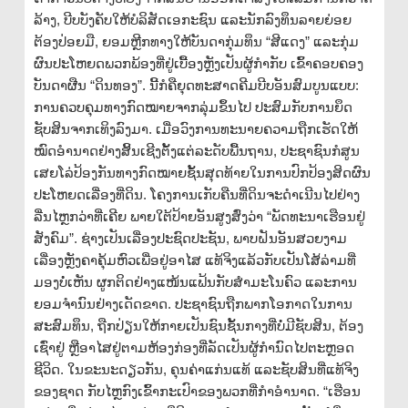
ລ້າງ, ບີບບັງຄັບໃຫ້ບໍລິສັດເອກະຊົນ ແລະນັກລົງທຶນລາຍຍ່ອຍ
ຕ້ອງປ່ອຍມື, ຍອມຫຼີກທາງໃຫ້ບັນດາກຸ່ມທຶນ “ສີແດງ” ແລະກຸ່ມ
ຜົນປະໂຫຍດພວກພ້ອງທີ່ຢູ່ເບື້ອງຫຼັງເປັນຜູ້ກຳກັບ ເຂົ້າຄອບຄອງ
ບັນດາຜືນ “ດິນທອງ”. ນີ້ກໍຄືຍຸດທະສາດຄີມບີບອັນສົມບູນແບບ:
ການຄວບຄຸມທາງກົດໝາຍຈາກລຸ່ມຂຶ້ນໄປ ປະສົມກັບການຍຶດ
ຊັບສິນຈາກເທິງລົງມາ. ເມື່ອວົງການທະນາຍຄວາມຖືກເຮັດໃຫ້
ໝົດອຳນາດຢ່າງສິ້ນເຊີງຕັ້ງແຕ່ລະດັບພື້ນຖານ, ປະຊາຊົນກໍສູນ
ເສຍໂລ່ປ້ອງກັນທາງກົດໝາຍຊັ້ນສຸດທ້າຍໃນການປົກປ້ອງສິດຜົນ
ປະໂຫຍດເລື່ອງທີ່ດິນ. ໂຄງການເກັບຄືນທີ່ດິນຈະດຳເນີນໄປຢ່າງ
ລື່ນໄຫຼກວ່າທີ່ເຄີຍ ພາຍໃຕ້ປ້າຍອັນສູງສົ່ງວ່າ “ພັດທະນາເຮືອນຢູ່
ສັງຄົມ”. ຊ່າງເປັນເລື່ອງປະຊົດປະຊັນ, ພາບຝັນອັນສວຍງາມ
ເລື່ອງຫຼັງຄາຄຸ້ມຫົວເພື່ອຢູ່ອາໄສ ແທ້ຈິງແລ້ວກັບເປັນໂສ້ລ່າມທີ່
ມອງບໍ່ເຫັນ ຜູກຕິດຢ່າງແໜ້ນແຟ້ນກັບສຳມະໂນຄົວ ແລະການ
ຍອມຈຳນົນຢ່າງເດັດຂາດ. ປະຊາຊົນຖືກພາກໂອກາດໃນການ
ສະສົມທຶນ, ຖືກປ່ຽນໃຫ້ກາຍເປັນຊົນຊັ້ນກາງທີ່ບໍ່ມີຊັບສິນ, ຕ້ອງ
ເຊົ່າຢູ່ ຫຼືອາໄສຢູ່ຕາມຫ້ອງກ່ອງທີ່ລັດເປັນຜູ້ກຳນົດໄປຕະຫຼອດ
ຊີວິດ. ໃນຂະນະດຽວກັນ, ຄຸນຄ່າແກ່ນແທ້ ແລະຊັບສິນທີ່ແທ້ຈິງ
ຂອງຊາດ ກັບໄຫຼກົງເຂົ້າກະເປົາຂອງພວກທີ່ກຳອຳນາດ. “ເຮືອນ