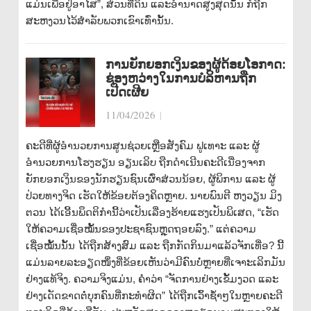
ແມ່ນເພື່ອຢູ່ອາໄສ”, ສ່ວນທີ່ດິນ ແລະອຳນາດສູງສຸດນັ້ນ ກໍຖືກ
ສະຫງວນໄວ້ສຳລັບພວກເຂົາເທົ່ານັ້ນ.
ການຍັກຍອກເງິນຂອງຜູ້ດ້ອຍໂອກາດ:
ຊ່ອງຫວ່າງໃນການບໍລິຫານຖືກ
ເປີດເຜີຍ
11/04/2026
|
ຄະດີທີ່ຜູ້ອຳນວຍການສູນຊ່ວຍເຫຼືອສັງຄົມ ຟູເທາະ ແລະ ຜູ້
ອຳນວຍການໂຮງຮຽນ ອຽນເລິບ ຖືກດຳເນີນຄະດີເນື່ອງຈາກ
ຍັກຍອກເງິນຂອງນັກຮຽນຊົນເຜົ່າສ່ວນນ້ອຍ, ຜູ້ພິການ ແລະ ຜູ້
ປ່ວຍທາງຈິດ ເຮັດໃຫ້ຂ້ອຍຕ້ອງຄິດຫຼາຍ. ນາຍພົນຕີ ຫງວຽນ ມິງ
ຕວນ ໄດ້ເອີ້ນພຶດຕິກຳນີ້ວ່າເປັນເລື່ອງຮ້າຍແຮງເປັນພິເສດ, “ເຮັດ
ໃຫ້ຄວາມເຊື່ອໝັ້ນຂອງປະຊາຊົນຫຼຸດຖອຍລົງ.” ແຕ່ຄວາມ
ເຊື່ອໝັ້ນນັ້ນ ໄດ້ຖືກສ້າງສົມ ແລະ ຖືກກັດກິນມາແລ້ວຈັກເທື່ອ? ນີ້
ແມ່ນລາຍລະອຽດໜຶ່ງທີ່ຂ້ອຍເຫັນວ່າມີຄົນບໍ່ຫຼາຍທີ່ເຈາະເລິກມັນ
ຢ່າງແທ້ຈິງ. ຄວາມຈິງແມ່ນ, ຄຳວ່າ “ຈັດການຢ່າງເຂັ້ມງວດ ແລະ
ຢ່າງເດັດຂາດຕໍ່ບຸກຄົນທີ່ກະທຳຜິດ” ໄດ້ຖືກເວົ້າຊ້ຳໆໃນຫຼາຍຄະດີ