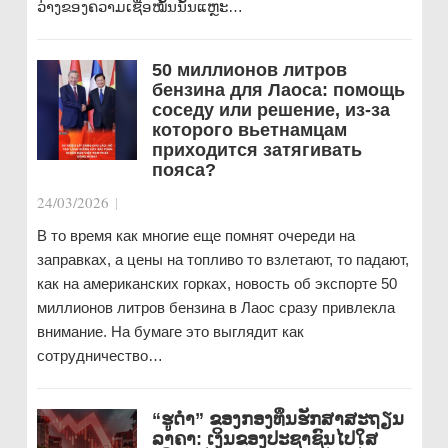
ວ່າງຂອງຄວາມເຊື່ອໝັ້ນນັ້ນແຫຼະ…
50 миллионов литров
бензина для Лаоса: помощь
соседу или решение, из-за
которого вьетнамцам
приходится затягивать
пояса?
24/03/2026
|
В то время как многие еще помнят очереди на
заправках, а цены на топливо то взлетают, то падают,
как на американских горках, новость об экспорте 50
миллионов литров бензина в Лаос сразу привлекла
внимание. На бумаге это выглядит как
сотрудничество…
“ຮູດຳ” ຂອງກອງທຶນຮັກສາສະຖຽນ
ລາຄາ: ເງິນຂອງປະຊາຊົນໄປໃສ