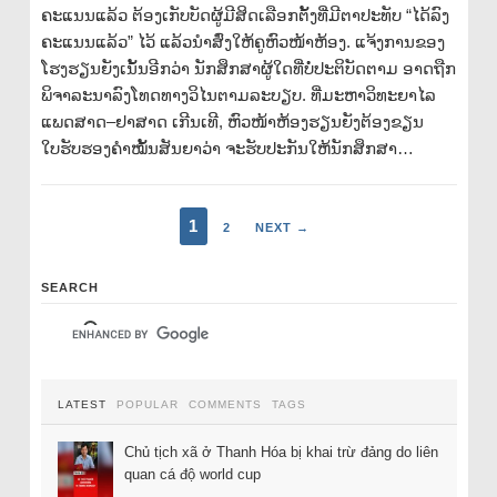
ຄະແນນແລ້ວ ຕ້ອງເກັບບັດຜູ້ມີສິດເລືອກຕັ້ງທີ່ມີຕາປະທັບ “ໄດ້ລົງ
ຄະແນນແລ້ວ” ໄວ້ ແລ້ວນຳສົ່ງໃຫ້ຄູຫົວໜ້າຫ້ອງ. ແຈ້ງການຂອງ
ໂຮງຮຽນຍັງເນັ້ນອີກວ່າ ນັກສຶກສາຜູ້ໃດທີ່ບໍ່ປະຕິບັດຕາມ ອາດຖືກ
ພິຈາລະນາລົງໂທດທາງວິໄນຕາມລະບຽບ. ທີ່ມະຫາວິທະຍາໄລ
ແພດສາດ–ຢາສາດ ເກີນເທີ, ຫົວໜ້າຫ້ອງຮຽນຍັງຕ້ອງຂຽນ
ໃບຮັບຮອງຄຳໝັ້ນສັນຍາວ່າ ຈະຮັບປະກັນໃຫ້ນັກສຶກສາ…
1
2
NEXT →
SEARCH
LATEST
POPULAR
COMMENTS
TAGS
Chủ tịch xã ở Thanh Hóa bị khai trừ đảng do liên
quan cá độ world cup