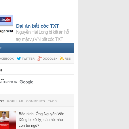
Đại án bắt cóc TXT
Nguyễn Hải Long bị kết án hỗ
trợ mật vụ VN bắt cóc TXT
E
ACEBOOK
TWITTER
GOOGLE+
RSS
H
EST
POPULAR
COMMENTS
TAGS
Bắc ninh: Ông Nguyễn Văn
Dũng bị xử lý, câu hỏi nào
còn bỏ ngỏ?