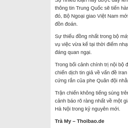
Sự nhiễu loạn này được đẩy lên 
thông tin Trung Quốc sẽ tiến hà
đó, Bộ Ngoại giao Việt Nam mới
đồn đoán.
Sự thiếu đồng nhất trong bộ má
vụ việc vừa kể tại thời điểm nh
đáng quan ngại.
Trong bối cảnh chính trị nội b
chiến dịch tin giả về vấn đề Ira
cứng rắn của phe Quân đội nhằm
Trận chiến không tiếng súng tr
cảnh báo rõ ràng nhất về một gi
Hà Nội trong kỷ nguyên mới.
Trà My – Thoibao.de