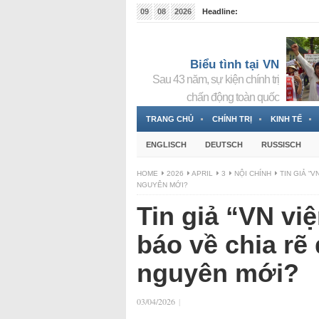
09
08
2026
Headline:
Tin bà Nguyễn Thị Thanh Nhàn đang ẩn náu tại Đức
Biểu tình tại VN
Sau 43 năm, sự kiện chính trị
chấn động toàn quốc
TRANG CHỦ
CHÍNH TRỊ
KINH TẾ
ENGLISCH
DEUTSCH
RUSSISCH
HOME
2026
APRIL
3
NỘI CHÍNH
TIN GIẢ “
NGUYÊN MỚI?
Tin giả “VN vi
báo về chia rẽ
nguyên mới?
03/04/2026
|