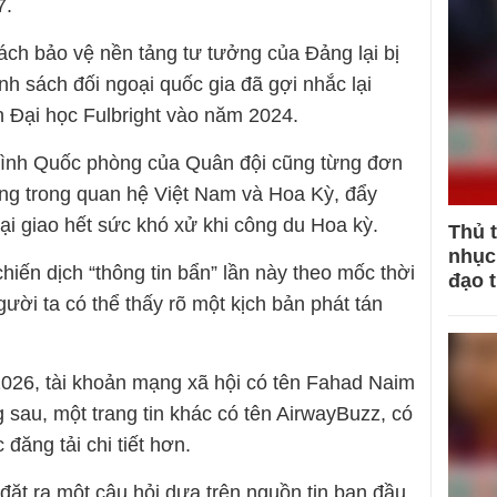
7.
ách bảo vệ nền tảng tư tưởng của Đảng lại bị
ính sách đối ngoại quốc gia đã gợi nhắc lại
n Đại học Fulbright vào năm 2024.
 hình Quốc phòng của Quân đội cũng từng đơn
ng trong quan hệ Việt Nam và Hoa Kỳ, đẩy
i giao hết sức khó xử khi công du Hoa kỳ.
Thủ 
nhục 
hiến dịch “thông tin bẩn” lần này theo mốc thời
đạo 
gười ta có thể thấy rõ một kịch bản phát tán
2026, tài khoản mạng xã hội có tên Fahad Naim
ng sau, một trang tin khác có tên AirwayBuzz, có
ục đăng tải chi tiết hơn.
đặt ra một câu hỏi dựa trên nguồn tin ban đầu,