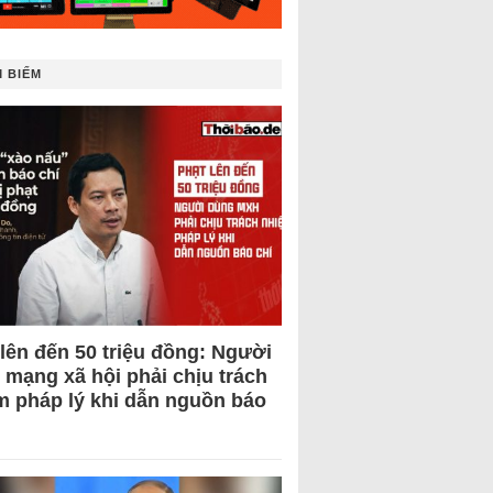
 BIẾM
 lên đến 50 triệu đồng: Người
 mạng xã hội phải chịu trách
m pháp lý khi dẫn nguồn báo