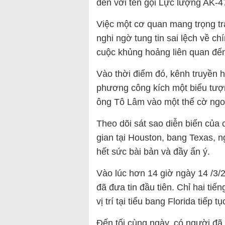
đến với tên gọi Lực lượng AK-4
Việc một cơ quan mang trọng tr
nghi ngờ tung tin sai lệch về ch
cuộc khủng hoảng liên quan đế
Vào thời điểm đó, kênh truyền
phương công kích một biểu tượ
ông Tô Lâm vào một thế cờ ngoạ
Theo dõi sát sao diễn biến của c
gian tại Houston, bang Texas, n
hết sức bài bản và đầy ẩn ý.
Vào lúc hơn 14 giờ ngày 14 /3/
đã đưa tin đầu tiên. Chỉ hai tiế
vị trí tại tiểu bang Florida tiếp t
Đến tối cùng ngày, có người đã 