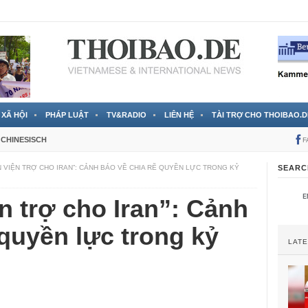
 đã được chính thức xác nhận
3 Jahren ago
XÃ HỘI
PHÁP LUẬT
TV&RADIO
LIÊN HỆ
TÀI TRỢ CHO THOIBAO.D
CHINESISCH
F
VN VIỆN TRỢ CHO IRAN”: CẢNH BÁO VỀ CHIA RẼ QUYỀN LỰC TRONG KỶ
SEARC
ện trợ cho Iran”: Cảnh
 quyền lực trong kỷ
LAT