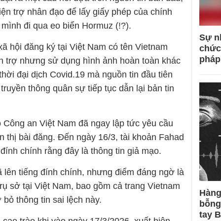
iện trợ nhân đạo để lấy giấy phép của chính
 mình đi qua eo biển Hormuz (!?).
Sự n
 hội đăng ký tại Việt Nam có tên Vietnam
chức
pháp
iện trợ nhưng sử dụng hình ảnh hoàn toàn khác
hời đại dịch Covid.19 mà nguồn tin đầu tiên
truyền thông quân sự tiếp tục dẫn lại bản tin
ộ Công an Việt Nam đã ngay lập tức yêu cầu
 thị bài đăng. Đến ngày 16/3, tài khoản Fahad
 đính chính rằng đây là thông tin giả mạo.
 lên tiếng đính chính, nhưng điểm đáng ngờ là
trụ sở tại Việt Nam, bao gồm cả trang Vietnam
Hàng
bỏ thông tin sai lệch này.
bỗng
tay 