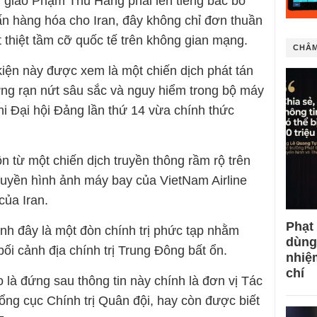
 giao Phạm Thu Hằng phải lên tiếng bác bỏ
tấn hàng hóa cho Iran, đây không chỉ đơn thuần
ất thiệt tầm cỡ quốc tế trên không gian mạng.
CHÂM
kiện này được xem là một chiến dịch phát tán
hững rạn nứt sâu sắc và nguy hiểm trong bộ máy
hi Đại hội Đảng lần thứ 14 vừa chính thức
 từ một chiến dịch truyền thông rầm rộ trên
truyền hình ảnh máy bay của VietNam Airline
của Iran.
Phạt
ịnh đây là một đòn chính trị phức tạp nhằm
dùng
bối cảnh địa chính trị Trung Đông bất ổn.
nhiệ
chí
là đứng sau thông tin này chính là đơn vị Tác
ng cục Chính trị Quân đội, hay còn được biết