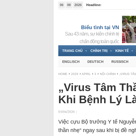
06
08
2026
Headline:
Tin bà Nguyễn Thị Thanh Nhàn đang ẩn náu tại Đức
Biểu tình tại VN
Sau 43 năm, sự kiện chính trị
chấn động toàn quốc
TRANG CHỦ
CHÍNH TRỊ
KINH TẾ
ENGLISCH
DEUTSCH
RUSSISCH
HOME
2026
APRIL
3
NỘI CHÍNH
„VIRUS TÂ
„Virus Tâm Th
Khi Bệnh Lý L
03/04/2026
|
Việc cựu Bộ trưởng Y tế Nguyễn
thần nhẹ“ ngay sau khi bị đề ngh