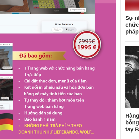
Sự n
chức
pháp
Hàng
bỗng
tay 