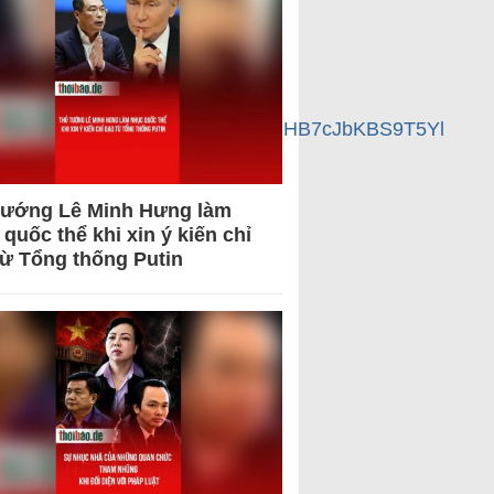
ZdhPSGHML4amu1NavHU6wLDoruhizHB7cJbKBS9T5Yl
tướng Lê Minh Hưng làm
quốc thể khi xin ý kiến chỉ
từ Tổng thống Putin