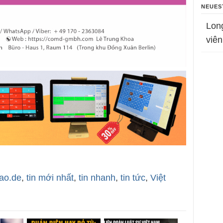
NEUES
Lon
viên
bao.de
,
tin mới nhất
,
tin nhanh
,
tin tức
,
Việt