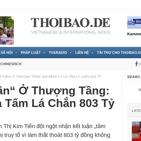
 đã được chính thức xác nhận
3 Jahren ago
XÃ HỘI
PHÁP LUẬT
TV&RADIO
LIÊN HỆ
TÀI TRỢ CHO THOIBAO.D
CHINESISCH
F
M THẦN“ Ở THƯỢNG TẦNG: KHI BỆNH LÝ LÀ TẤM LÁ CHẮN 803 TỶ
SEARC
ần“ Ở Thượng Tầng:
à Tấm Lá Chắn 803 Tỷ
LAT
 Thị Kim Tiến đột ngột nhận kết luận „tâm
ị truy tố vì làm thất thoát 803 tỷ đồng không