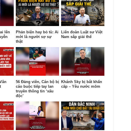
ai lên
Phản biện hay bỏ tù: Ai
Liên đoàn Luật sư Việt
uyễn
mới là người sợ sự
Nam sắp giải thể
thật
 Vân
56 Đảng viên, Cán bộ bị
Khánh Sky bị bắt khẩn
t
cáo buộc tiếp tay lan
cấp – Yêu nước mõm
truyền thông tin ‘xấu
độc’