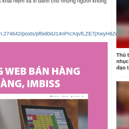
một khái niệm xa xỉ dành cho những người không
e.anh.274642/posts/pfbid0dJ14nPrcXqvfLZE7jXwyH8
Thủ 
nhục 
đạo 