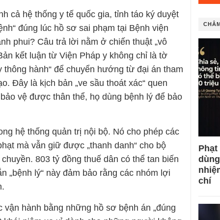
h cả hệ thống y tế quốc gia, tỉnh táo ký duyệt
CHÂM
bệnh“ đúng lúc hồ sơ sai phạm tại Bệnh viện
nh phui? Câu trả lời nằm ở chiến thuật „vô
Bản kết luận từ Viện Pháp y không chỉ là tờ
y thông hành“ để chuyển hướng từ đại án tham
. Đây là kịch bản „ve sầu thoát xác“ quen
 bảo vệ được thân thể, họ dùng bệnh lý để bảo
ong hệ thống quản trị nội bộ. Nó cho phép các
phạt mà vẫn giữ được „thanh danh“ cho bộ
Phạt
dùng
 chuyền. 803 tỷ đồng thuế dân có thể tan biến
nhiệ
n „bệnh lý“ này đảm bảo rằng các nhóm lợi
chí
n.
ợc vận hành bằng những hồ sơ bệnh án „đúng