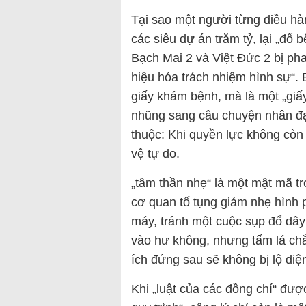
Tại sao một người từng điều hàn
các siêu dự án trăm tỷ, lại „đổ 
Bạch Mai 2 và Việt Đức 2 bị pha
hiệu hóa trách nhiệm hình sự“. 
giấy khám bệnh, mà là một „giấ
nhũng sang câu chuyện nhân đạo
thuộc: Khi quyền lực không còn
vệ tự do.
„tâm thần nhẹ“ là một mật mã tr
cơ quan tố tụng giảm nhẹ hình 
máy, tránh một cuộc sụp đổ dây
vào hư không, nhưng tấm lá chắ
ích đứng sau sẽ không bị lộ diệ
Khi „luật của các đồng chí“ đư