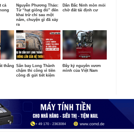
t cả
Nguyễn Phương Thảo:
Dân Bắc Ninh mòn mỏi
 mong
Từ “hạt giống đỏ” đến
chờ đất tái định cư
khai trừ chỉ sau một
năm, chuyện gì đã xảy
ra
át thẳng
Sân bay Long Thành
Đây kỷ nguyên vươn
chậm thi công vì tiền
mình của Việt Nam
công đi gửi tiết kiệm