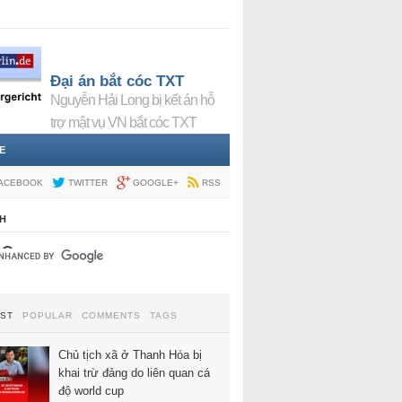
Đại án bắt cóc TXT
Nguyễn Hải Long bị kết án hỗ
trợ mật vụ VN bắt cóc TXT
E
ACEBOOK
TWITTER
GOOGLE+
RSS
H
EST
POPULAR
COMMENTS
TAGS
Chủ tịch xã ở Thanh Hóa bị
khai trừ đảng do liên quan cá
độ world cup