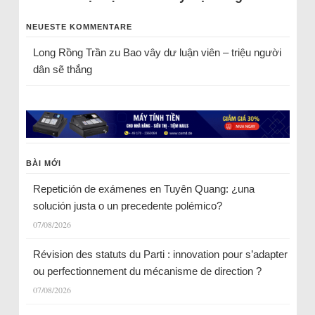
NEUESTE KOMMENTARE
Long Rồng Trần
zu
Bao vây dư luận viên – triệu người
dân sẽ thắng
BÀI MỚI
Repetición de exámenes en Tuyên Quang: ¿una
solución justa o un precedente polémico?
07/08/2026
Révision des statuts du Parti : innovation pour s’adapter
ou perfectionnement du mécanisme de direction ?
07/08/2026