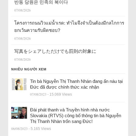
반동 당원은 민족의 복이다
07/08/2026
โครงการถนนวิวแม่น้ำเรด: ทำไมจึงจำเป็นต้องมีกลไกการ
ยกเว้นความรับผิดชอบ?
07/08/2026
写真をシェアしただけでも罰則の対象に
07/08/2026
NHIỀU NGƯỜI XEM
Tin bà Nguyễn Thị Thanh Nhàn đang ẩn náu tại
Đức đã được chính thức xác nhận
07/08/2023
- 15.069 Views
Đài phát thanh và Truyền hình nhà nước
Slovakia (RTVS) công bố thông tin bà Nguyễn
Thị Thanh Nhàn trốn sang Đức!
06/08/2023
- 5.165 Views