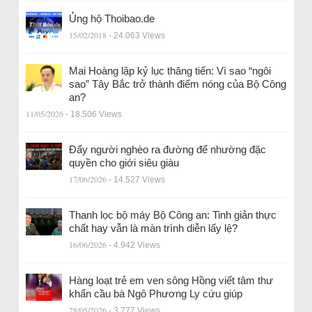
Ủng hộ Thoibao.de
15/02/2018
- 24.063 Views
Mai Hoàng lập kỷ lục thăng tiến: Vì sao “ngôi
sao” Tây Bắc trở thành điểm nóng của Bộ Công
an?
11/05/2026
- 18.506 Views
Đẩy người nghèo ra đường để nhường đặc
quyền cho giới siêu giàu
17/06/2026
- 14.527 Views
Thanh lọc bộ máy Bộ Công an: Tinh giản thực
chất hay vẫn là màn trình diễn lấy lệ?
16/06/2026
- 4.942 Views
Hàng loạt trẻ em ven sông Hồng viết tâm thư
khẩn cầu bà Ngô Phương Ly cứu giúp
28/05/2026
- 3.777 Views