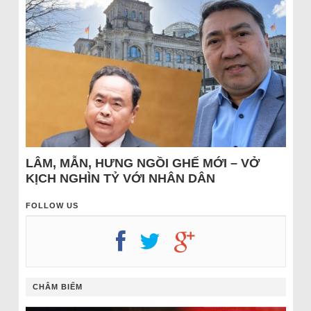
LÂM, MẪN, HƯNG NGỒI GHẾ MỚI – VỞ
KỊCH NGHÌN TỶ VỚI NHÂN DÂN
FOLLOW US
CHÂM BIẾM