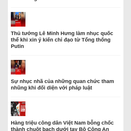
Thủ tướng Lê Minh Hưng làm nhục quốc
thể khi xin ý kiến chỉ đạo từ Tổng thống
Putin
Sự nhục nhã của những quan chức tham
nhũng khi đối diện với pháp luật
Hàng triệu công dân Việt Nam bỗng chốc
thành chuột bạch dưới tay Bộ Công An