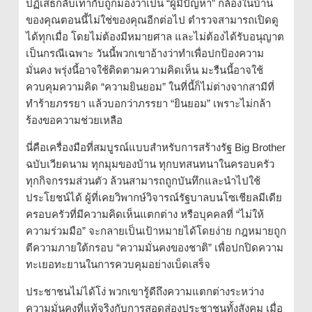
ปฏิเสธกลับเท่ากับถูกมองว่าเป็น “ผู้มีปัญหา” กล้องในบ้าน
ของคุณตอนนี้ไม่ใช่ของคุณอีกต่อไป ตำรวจสามารถเปิดดู
ได้ทุกเมื่อ โดยไม่ต้องมีหมายศาล และไม่ต้องได้รับอนุญาต
เป็นกรณีเฉพาะ วันนี้พวกเขาอ้างว่าทำเพื่อปกป้องความ
มั่นคง พรุ่งนี้อาจใช้ติดตามความคิดเห็น มะรืนนี้อาจใช้
ควบคุมความคิด “ความยินยอม” ในที่นี้ก็ไม่ต่างจากสามีที่
ทำร้ายภรรยา แล้วบอกว่าภรรยา “ยินยอม” เพราะไม่กล้า
ร้องขอความช่วยเหลือ
นี่คือเครื่องมือที่สมบูรณ์แบบสำหรับการสร้างรัฐ Big Brother
ฉบับเวียดนาม ทุกมุมของบ้าน ทุกบทสนทนาในครอบครัว
ทุกกิจกรรมส่วนตัว ล้วนสามารถถูกบันทึกและนำไปใช้
ประโยชน์ได้ ผู้ที่เคยวิพากษ์วิจารณ์รัฐบาลบนโซเชียลมีเดีย
ครอบครัวที่มีความคิดเห็นแตกต่าง หรือบุคคลที่ “ไม่ให้
ความร่วมมือ” จะกลายเป็นเป้าหมายได้โดยง่าย กฎหมายถูก
ตีความภายใต้กรอบ “ความมั่นคงของชาติ” เพื่อปกปิดความ
ทะเยอทะยานในการควบคุมอย่างเบ็ดเสร็จ
ประชาชนไม่ได้โง่ พวกเขารู้ดีถึงความแตกต่างระหว่าง
ความมั่นคงที่แท้จริงกับการสอดส่องประชาชนทั้งสังคม เมื่อ