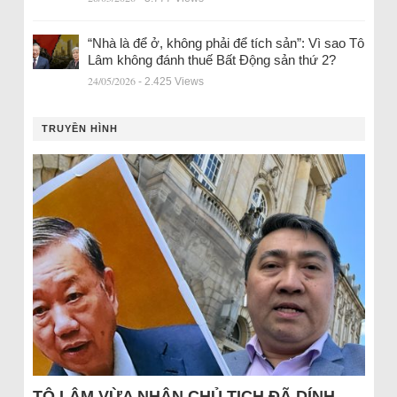
“Nhà là để ở, không phải để tích sản”: Vì sao Tô
Lâm không đánh thuế Bất Động sản thứ 2?
24/05/2026
- 2.425 Views
TRUYỀN HÌNH
TÔ LÂM VỪA NHẬN CHỦ TỊCH ĐÃ DÍNH