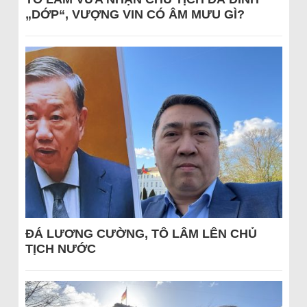
„DỚP“, VƯỢNG VIN CÓ ÂM MƯU GÌ?
ĐÁ LƯƠNG CƯỜNG, TÔ LÂM LÊN CHỦ
TỊCH NƯỚC