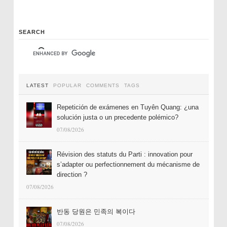
SEARCH
LATEST
POPULAR
COMMENTS
TAGS
Repetición de exámenes en Tuyên Quang: ¿una
solución justa o un precedente polémico?
07/08/2026
Révision des statuts du Parti : innovation pour
s’adapter ou perfectionnement du mécanisme de
direction ?
07/08/2026
반동 당원은 민족의 복이다
07/08/2026