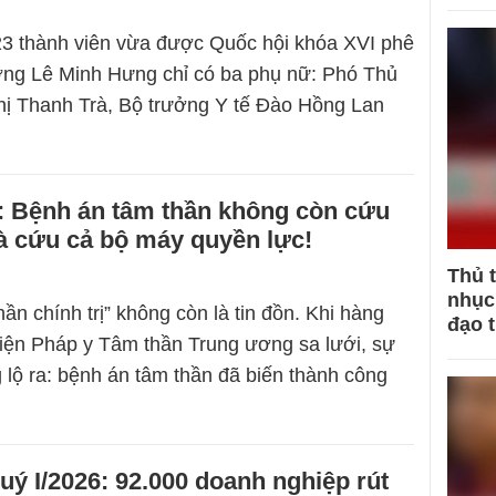
23 thành viên vừa được Quốc hội khóa XVI phê
ớng Lê Minh Hưng chỉ có ba phụ nữ: Phó Thủ
ị Thanh Trà, Bộ trưởng Y tế Đào Hồng Lan
: Bệnh án tâm thần không còn cứu
à cứu cả bộ máy quyền lực!
Thủ 
nhục 
hần chính trị” không còn là tin đồn. Khi hàng
đạo 
Viện Pháp y Tâm thần Trung ương sa lưới, sự
g lộ ra: bệnh án tâm thần đã biến thành công
ý I/2026: 92.000 doanh nghiệp rút