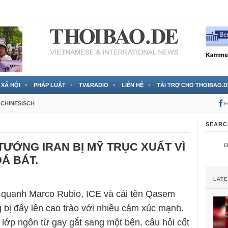
 đã được chính thức xác nhận
3 Jahren ago
XÃ HỘI
PHÁP LUẬT
TV&RADIO
LIÊN HỆ
TÀI TRỢ CHO THOIBAO.D
CHINESISCH
F
SEARC
TƯỚNG IRAN BỊ MỸ TRỤC XUẤT VÌ
Á BÁT.
LAT
 quanh Marco Rubio, ICE và cái tên Qasem
 bị đẩy lên cao trào với nhiều cảm xúc mạnh.
lớp ngôn từ gay gắt sang một bên, câu hỏi cốt