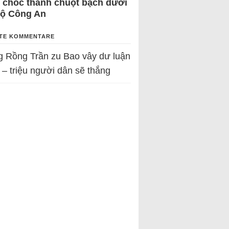
 chốc thành chuột bạch dưới
Bộ Công An
TE KOMMENTARE
g Rồng Trần
zu
Bao vây dư luận
 – triệu người dân sẽ thắng