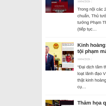
10/04/2026
|
Trong nội các 
chuẩn, Thủ tư
tướng Phạm Th
(tiếp tục…
Kinh hoàng
tội phạm m
10/04/2026
|
“Đại dịch tâm t
loạt lãnh đạo 
thật kinh hoàn
cụ…
Thảm họa qu