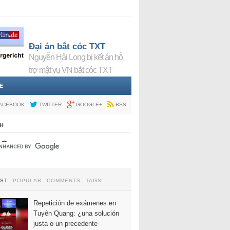
Đại án bắt cóc TXT
Nguyễn Hải Long bị kết án hỗ
trợ mật vụ VN bắt cóc TXT
E
ACEBOOK
TWITTER
GOOGLE+
RSS
H
EST
POPULAR
COMMENTS
TAGS
Repetición de exámenes en
Tuyên Quang: ¿una solución
justa o un precedente