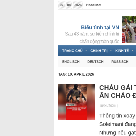
07
08
2026
Headline:
Tin bà Nguyễn Thị Thanh Nhàn đang ẩn náu tại Đức
Biểu tình tại VN
Sau 43 năm, sự kiện chính trị
chấn động toàn quốc
TRANG CHỦ
CHÍNH TRỊ
KINH TẾ
ENGLISCH
DEUTSCH
RUSSISCH
TAG:
10. APRIL 2026
CHÁU GÁI 
ĂN CHÁO Đ
10/04/2026
|
Thông tin xoay
Soleimani đang
Nhưng nếu gạt 