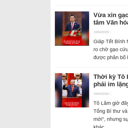
Vừa xin gạo
tâm Văn hóa
10/04/2026
|
Giáp Tết Bính 
ro chờ gạo cứu
được phân bổ k
Thời kỳ Tô
phải im lặn
10/04/2026
|
Tô Lâm giờ đây
Tổng Bí thư và
mới”, nhưng sự
khác…