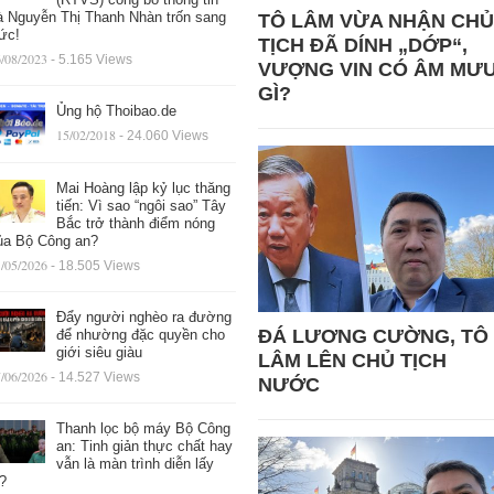
à Nguyễn Thị Thanh Nhàn trốn sang
TÔ LÂM VỪA NHẬN CHỦ
ức!
TỊCH ĐÃ DÍNH „DỚP“,
/08/2023
- 5.165 Views
VƯỢNG VIN CÓ ÂM MƯ
GÌ?
Ủng hộ Thoibao.de
15/02/2018
- 24.060 Views
Mai Hoàng lập kỷ lục thăng
tiến: Vì sao “ngôi sao” Tây
Bắc trở thành điểm nóng
ủa Bộ Công an?
/05/2026
- 18.505 Views
Đẩy người nghèo ra đường
ĐÁ LƯƠNG CƯỜNG, TÔ
để nhường đặc quyền cho
giới siêu giàu
LÂM LÊN CHỦ TỊCH
/06/2026
- 14.527 Views
NƯỚC
Thanh lọc bộ máy Bộ Công
an: Tinh giản thực chất hay
vẫn là màn trình diễn lấy
ệ?