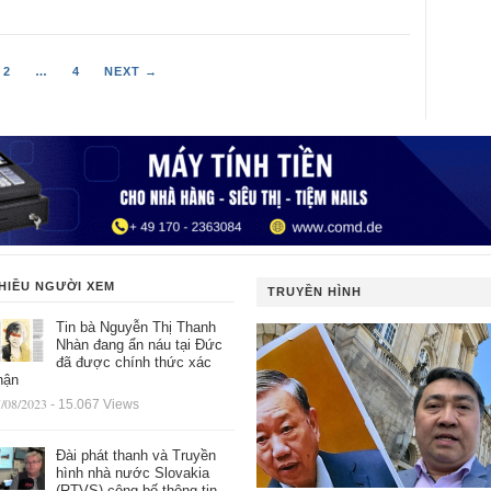
2
…
4
NEXT →
HIỀU NGƯỜI XEM
TRUYỀN HÌNH
Tin bà Nguyễn Thị Thanh
Nhàn đang ẩn náu tại Đức
đã được chính thức xác
hận
/08/2023
- 15.067 Views
Đài phát thanh và Truyền
hình nhà nước Slovakia
(RTVS) công bố thông tin