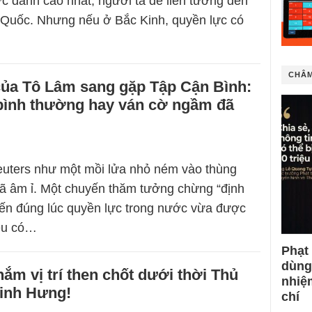
c danh cao nhất, người ta dễ liên tưởng đến
 Quốc. Nhưng nếu ở Bắc Kinh, quyền lực có
CHÂM
của Tô Lâm sang gặp Tập Cận Bình:
 bình thường hay ván cờ ngầm đã
euters như một mồi lửa nhỏ ném vào thùng
ã âm ỉ. Một chuyến thăm tưởng chừng “định
đến đúng lúc quyền lực trong nước vừa được
iệu có…
Phạt
dùng
ắm vị trí then chốt dưới thời Thủ
nhiệ
inh Hưng!
chí