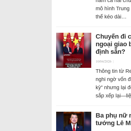
nắm cả hai chứ
mô hình Trung
thể kéo dài…
Chuyến đi 
ngoại giao
định sẵn?
10/04/2026
|
Thông tin từ R
nghi ngờ vốn đ
kỳ” nhưng lại 
sắp xếp lại—l
Ba phụ nữ n
tướng Lê M