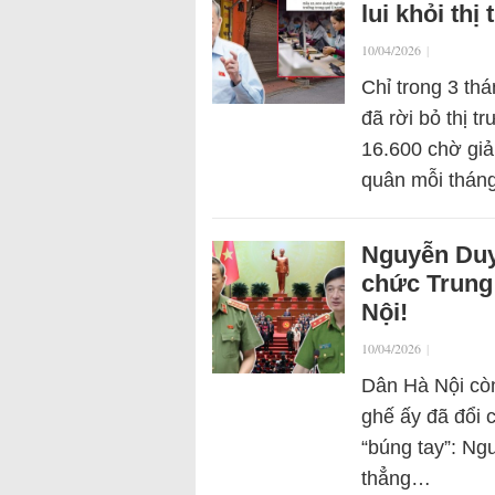
lui khỏi th
10/04/2026
|
Chỉ trong 3 th
đã rời bỏ thị 
16.600 chờ giả
quân mỗi thán
Nguyễn Duy
chức Trung 
Nội!
10/04/2026
|
Dân Hà Nội còn
ghế ấy đã đổi c
“búng tay”: Ng
thẳng…