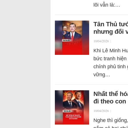
lõi vẫn là:…
Tân Thủ tư
nhưng đối v
10/04/2026
|
Khi Lê Minh Hư
bức tranh hiện
chính phủ tinh 
vững…
Nhất thể hó
đi theo co
10/04/2026
|
Nghe thì giống