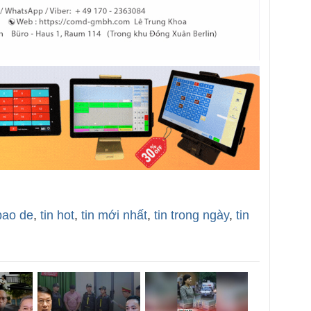
bao de
,
tin hot
,
tin mới nhất
,
tin trong ngày
,
tin