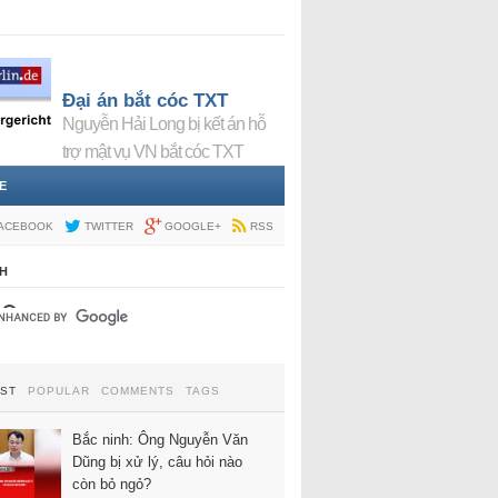
Đại án bắt cóc TXT
Nguyễn Hải Long bị kết án hỗ
trợ mật vụ VN bắt cóc TXT
E
ACEBOOK
TWITTER
GOOGLE+
RSS
H
EST
POPULAR
COMMENTS
TAGS
Bắc ninh: Ông Nguyễn Văn
Dũng bị xử lý, câu hỏi nào
còn bỏ ngỏ?