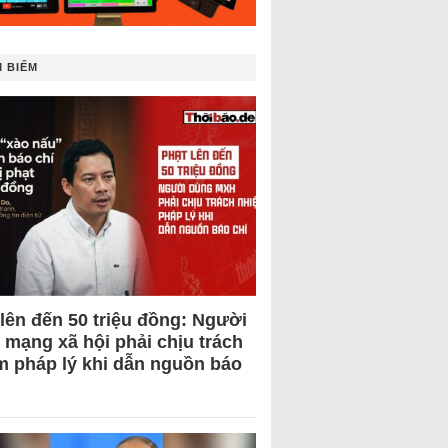
 BIẾM
 lên đến 50 triệu đồng: Người
 mạng xã hội phải chịu trách
m pháp lý khi dẫn nguồn báo