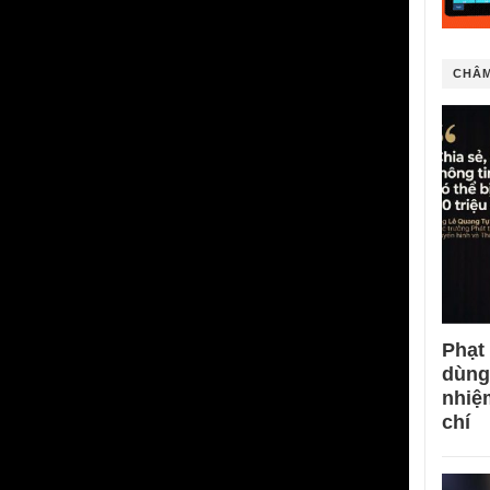
CHÂM
Phạt
dùng
nhiệ
chí