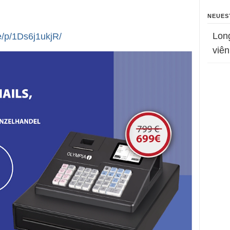
NEUES
Lon
e/p/1Ds6j1ukjR/
viên