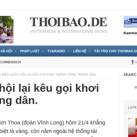
 đã được chính thức xác nhận
3 Jahren ago
XÃ HỘI
PHÁP LUẬT
TV&RADIO
LIÊN HỆ
TÀI TRỢ CHO THOIBAO.D
CHINESISCH
F
I BIỂU QUỐC HỘI LẠI KÊU GỌI KHƠI THÔNG VÀNG TRONG DÂN.
SEARC
ội lại kêu gọi khơi
ng dân.
LAT
Kim Thoa (đoàn Vĩnh Long) hôm 21/4 khẳng
 biệt là vàng, còn nằm ngoài hệ thống tài