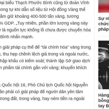
Đại biểu Thạch Phước Bình cũng từ đoàn Vĩnh
ơng tự khi dẫn số liệu từ Hội đồng Vàng thế
nắm giữ khoảng 400-500 tấn vàng, tương
Sự n
% GDP. „Tuy nhiên, phần lớn lượng vàng này
chức
pháp
y là nguồn lực khổng lồ chưa được chuyển hóa
g Bình nhấn mạnh.
giải pháp cụ thể để “tài chính hóa” vàng trong
, thu hẹp chênh lệch giá trong và ngoài nước,
hập khẩu có kiểm soát; thành lập Sở giao dịch
ản phẩm tài chính gắn với vàng; khuyến khích
ủa Quốc hội 16, Phó Chủ tịch Quốc hội Nguyễn
n phải có giải pháp để người dân yên tâm
Hàng
trong đất, trong vàng, hay ném tiền ra ngoài
bỗng
tay 