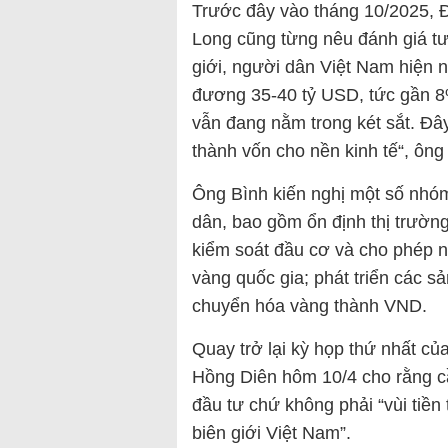
Trước đây vào tháng 10/2025, 
Long cũng từng nêu đánh giá tư
giới, người dân Việt Nam hiện 
đương 35-40 tỷ USD, tức gần 8
vẫn đang nằm trong két sắt. Đâ
thành vốn cho nền kinh tế“, ôn
Ông Bình kiến nghị một số nhóm 
dân, bao gồm ổn định thị trường
kiểm soát đầu cơ và cho phép n
vàng quốc gia; phát triển các s
chuyển hóa vàng thành VND.
Quay trở lại kỳ họp thứ nhất c
Hồng Diên hôm 10/4 cho rằng cầ
đầu tư chứ không phải “vùi tiền 
biên giới Việt Nam”.