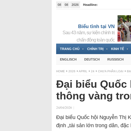
08
08
2026
Headline:
Tin bà Nguyễn Thị Thanh Nhàn đang ẩn náu tại Đức
Biểu tình tại VN
Sau 43 năm, sự kiện chính trị
chấn động toàn quốc
TRANG CHỦ
CHÍNH TRỊ
KINH TẾ
ENGLISCH
DEUTSCH
RUSSISCH
HOME
2026
APRIL
24
CHƯA PHÂN LOẠI
ĐẠ
Đại biểu Quốc h
thông vàng tro
24/04/2026
|
Đại biểu Quốc hội Nguyễn Thị 
định „tài sản lớn trong dân, đặc