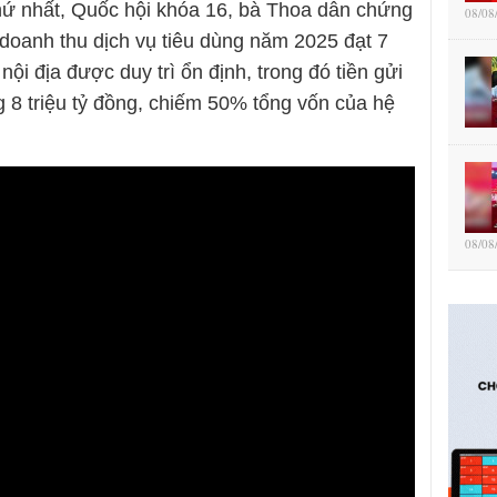
 thứ nhất, Quốc hội khóa 16, bà Thoa dẫn chứng
08/08
 doanh thu dịch vụ tiêu dùng năm 2025 đạt 7
nội địa được duy trì ổn định, trong đó tiền gửi
8 triệu tỷ đồng, chiếm 50% tổng vốn của hệ
08/08