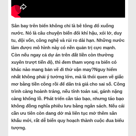
Sân bay trên biển không chỉ là bê tông đổ xuống
nước. Nó là câu chuyện biến đổi khí hậu, xói lở, duy
tu, đội vốn, công nghệ và rủi ro dài hạn. Những nước
làm được mô hình này có nền quản trị cực mạnh.
Còn nếu ngay cả dự án trên đất liền còn thường
xuyên trượt tiến độ, thì đem tham vọng ra biển có
khác nào mang bản vẽ đi thử vận may?Nguy hiểm
nhất không phải ý tưởng lớn, mà là thói quen vẽ giấc
mơ bằng tiền công rồi để dân trả giá cho sai số. Công
trình càng hoành tráng, nếu tính toán sai, gánh nặng
càng khổng lồ. Phát triển cần táo bạo, nhưng táo bạo
không đồng nghĩa phiêu lưu bằng ngân sách. Nếu cái
cần ưu tiên còn dang dở mà liên tục mở thêm sân
khấu mới, rất dễ biến quy hoạch thành cuộc đua biểu
tượng.