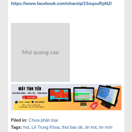
https://www.facebook.com/share/p/1SoqsuRpN2/
Filed in:
Chưa phân loại
Tags:
hot
,
Lê Trung Khoa
,
thoi bao de
,
tin hot
,
tin mới