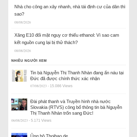
Nhà cho công an xây nhanh, nhà tái định cư của dân thì
sao?
08/08/2026
Xăng E10 đối mặt nguy cơ thiếu ethanol: Vì sao cam
kết nguồn cung lại bị thử thách?
08/08/2026
NHIỀU NGƯỜI XEM
Tin bà Nguyễn Thị Thanh Nhàn đang ẩn náu tại
Đức đã được chính thức xác nhận
07/08/2023
- 15.086 Views
Đài phát thanh và Truyền hình nhà nước
Slovakia (RTVS) công bố thông tin bà Nguyễn
Thị Thanh Nhàn trốn sang Đức!
06/08/2023
- 5.171 Views
Ủng hộ Thoibao.de