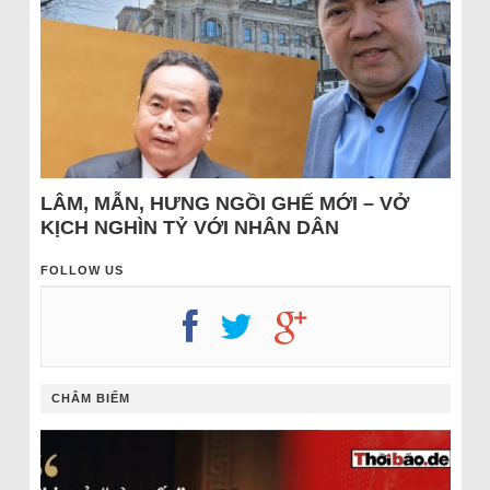
LÂM, MẪN, HƯNG NGỒI GHẾ MỚI – VỞ
KỊCH NGHÌN TỶ VỚI NHÂN DÂN
FOLLOW US
CHÂM BIẾM