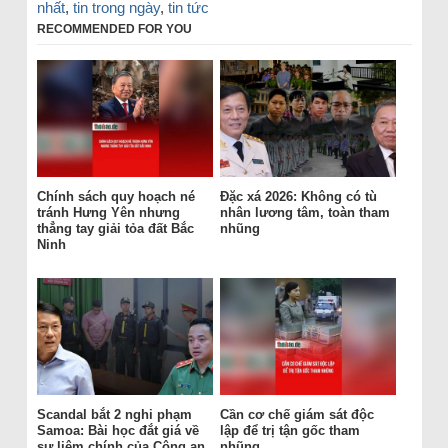
nhất
,
tin trong ngày
,
tin tức
RECOMMENDED FOR YOU
Chính sách quy hoạch né
Đặc xá 2026: Không có tù
tránh Hưng Yên nhưng
nhân lương tâm, toàn tham
thẳng tay giải tỏa đất Bắc
nhũng
Ninh
Scandal bắt 2 nghi phạm
Cần cơ chế giám sát độc
Samoa: Bài học đắt giá về
lập để trị tận gốc tham
sự liêm chính của Công an
nhũng