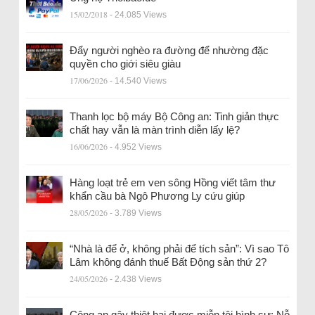
15/02/2018
- 24.085 Views
Đẩy người nghèo ra đường để nhường đặc
quyền cho giới siêu giàu
17/06/2026
- 14.540 Views
Thanh lọc bộ máy Bộ Công an: Tinh giản thực
chất hay vẫn là màn trình diễn lấy lệ?
16/06/2026
- 4.952 Views
Hàng loạt trẻ em ven sông Hồng viết tâm thư
khẩn cầu bà Ngô Phương Ly cứu giúp
28/05/2026
- 3.789 Views
“Nhà là để ở, không phải để tích sản”: Vì sao Tô
Lâm không đánh thuế Bất Động sản thứ 2?
24/05/2026
- 2.438 Views
Công an gây thiệt hại được miễn tội hình sự: Nỗ