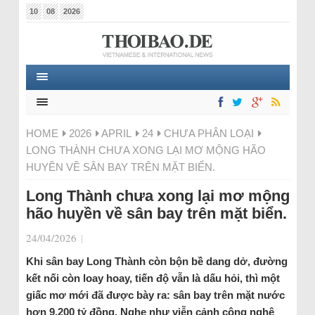
10
08
2026
HOME
2026
APRIL
24
CHƯA PHÂN LOẠI
LONG THÀNH CHƯA XONG LẠI MƠ MỘNG HÃO
HUYỀN VỀ SÂN BAY TRÊN MẶT BIỂN.
Long Thành chưa xong lại mơ mộng
hão huyền về sân bay trên mặt biển.
24/04/2026
|
Khi sân bay Long Thành còn bộn bề dang dở, đường
kết nối còn loay hoay, tiến độ vẫn là dấu hỏi, thì một
giấc mơ mới đã được bày ra: sân bay trên mặt nước
hơn 9.200 tỷ đồng. Nghe như viễn cảnh công nghệ