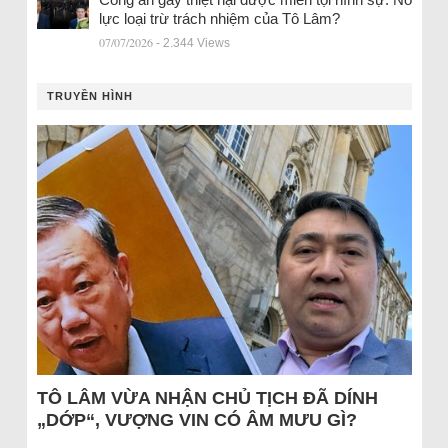
lực loại trừ trách nhiệm của Tô Lâm?
07/07/2026
- 2.344 Views
TRUYỀN HÌNH
TÔ LÂM VỪA NHẬN CHỦ TỊCH ĐÃ DÍNH
„DỚP“, VƯỢNG VIN CÓ ÂM MƯU GÌ?