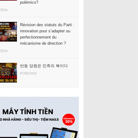
polémico?
/2026
Révision des statuts du Parti :
innovation pour s’adapter ou
perfectionnement du
mécanisme de direction ?
/2026
반동 당원은 민족의 복이다
07/08/2026