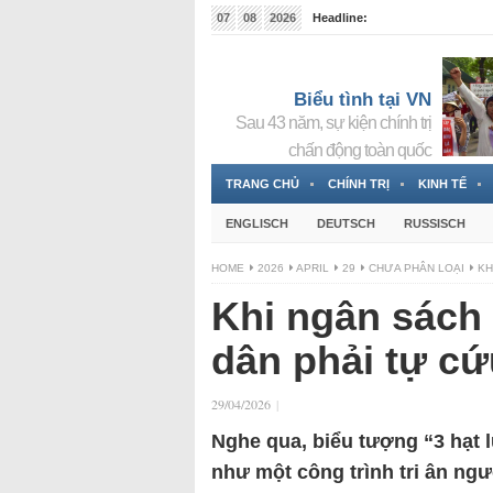
07
08
2026
Headline:
Tin bà Nguyễn Thị Thanh Nhàn đang ẩn náu tại Đức
Biểu tình tại VN
Sau 43 năm, sự kiện chính trị
chấn động toàn quốc
TRANG CHỦ
CHÍNH TRỊ
KINH TẾ
ENGLISCH
DEUTSCH
RUSSISCH
HOME
2026
APRIL
29
CHƯA PHÂN LOẠI
KH
Khi ngân sách
dân phải tự cứ
29/04/2026
|
Nghe qua, biểu tượng “3 hạt lú
như một công trình tri ân ng