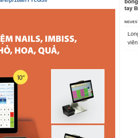
bỗng
tay 
NEUES
Lon
viên