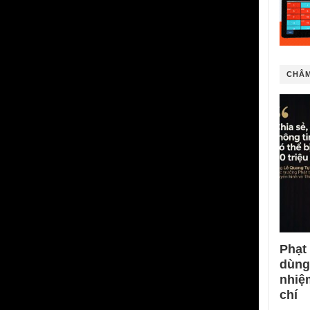
CHÂM
Phạt
dùng
nhiệ
chí