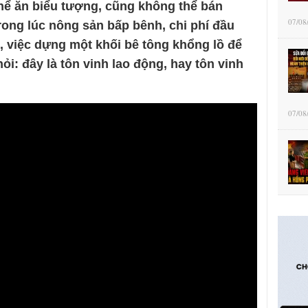
thể ăn biểu tượng, cũng không thể bán
07/08
rong lúc nông sản bấp bênh, chi phí đầu
h, việc dựng một khối bê tông khổng lồ để
ỏi: đây là tôn vinh lao động, hay tôn vinh
07/08