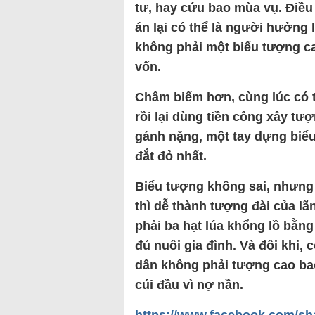
tư, hay cứu bao mùa vụ. Điều
án lại có thể là người hưởng l
không phải một biểu tượng ca
vốn.
Châm biếm hơn, cùng lúc có t
rồi lại dùng tiền công xây tư
gánh nặng, một tay dựng biểu
đắt đỏ nhất.
Biểu tượng không sai, nhưng
thì dễ thành tượng đài của l
phải ba hạt lúa khổng lồ bằng
đủ nuôi gia đình. Và đôi khi,
dân không phải tượng cao bao
cúi đầu vì nợ nần.
https://www.facebook.com/sh