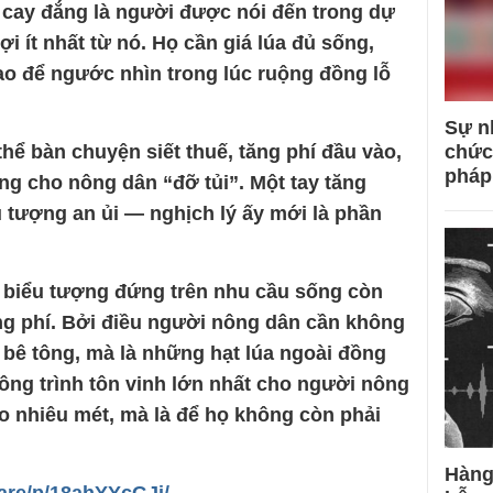
 cay đắng là người được nói đến trong dự
ợi ít nhất từ nó. Họ cần giá lúa đủ sống,
o để ngước nhìn trong lúc ruộng đồng lỗ
Sự n
hể bàn chuyện siết thuế, tăng phí đầu vào,
chức
pháp
ợng cho nông dân “đỡ tủi”. Một tay tăng
 tượng an ủi — nghịch lý ấy mới là phần
 biểu tượng đứng trên nhu cầu sống còn
ãng phí. Bởi điều người nông dân cần không
 bê tông, mà là những hạt lúa ngoài đồng
 công trình tôn vinh lớn nhất cho người nông
 nhiêu mét, mà là để họ không còn phải
Hàng
are/p/18ahYYcGJi/