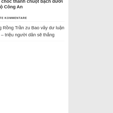
 chốc thành chuột bạch dưới
Bộ Công An
TE KOMMENTARE
g Rồng Trần
zu
Bao vây dư luận
 – triệu người dân sẽ thắng