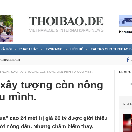
 đã được chính thức xác nhận
3 Jahren ago
XÃ HỘI
PHÁP LUẬT
TV&RADIO
LIÊN HỆ
TÀI TRỢ CHO THOIBAO.D
CHINESISCH
F
I NGÂN SÁCH XÂY TƯỢNG CÒN NÔNG DÂN PHẢI TỰ CỨU MÌNH.
SEARC
 xây tượng còn nông
u mình.
LAT
a” cao 24 mét trị giá 20 tỷ được giới thiệu
ười nông dân. Nhưng châm biếm thay,