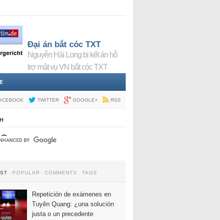
Đại án bắt cóc TXT
Nguyễn Hải Long bị kết án hỗ
trợ mật vụ VN bắt cóc TXT
E
ACEBOOK
TWITTER
GOOGLE+
RSS
H
EST
POPULAR
COMMENTS
TAGS
Repetición de exámenes en
Tuyên Quang: ¿una solución
justa o un precedente