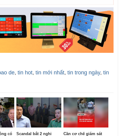
bao de
,
tin hot
,
tin mới nhất
,
tin trong ngày
,
tin
ông có
Scandal bắt 2 nghi
Cần cơ chế giám sát