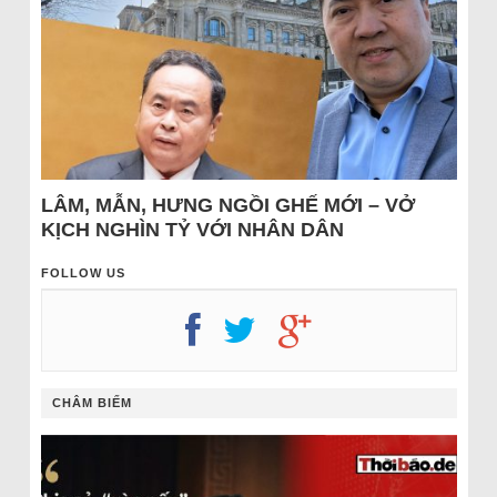
LÂM, MẪN, HƯNG NGỒI GHẾ MỚI – VỞ
KỊCH NGHÌN TỶ VỚI NHÂN DÂN
FOLLOW US
CHÂM BIẾM