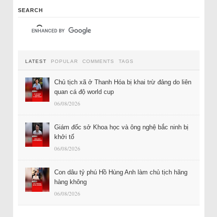
SEARCH
LATEST
POPULAR
COMMENTS
TAGS
Chủ tịch xã ở Thanh Hóa bị khai trừ đảng do liên
quan cá độ world cup
06/08/2026
Giám đốc sở Khoa học và ông nghệ bắc ninh bị
khởi tố
06/08/2026
Con dâu tỷ phú Hồ Hùng Anh làm chủ tịch hãng
hàng không
06/08/2026