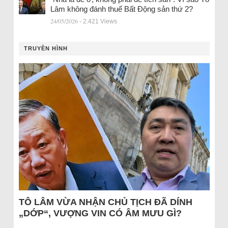
Lâm không đánh thuế Bất Động sản thứ 2?
24/05/2026
- 2.421 Views
TRUYỀN HÌNH
TÔ LÂM VỪA NHẬN CHỦ TỊCH ĐÃ DÍNH
„DỚP“, VƯỢNG VIN CÓ ÂM MƯU GÌ?