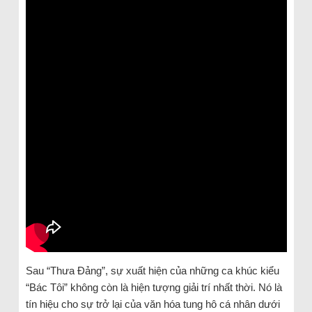
Sau “Thưa Đảng”, sự xuất hiện của những ca khúc kiểu
“Bác Tôi” không còn là hiện tượng giải trí nhất thời. Nó là
tín hiệu cho sự trở lại của văn hóa tung hô cá nhân dưới