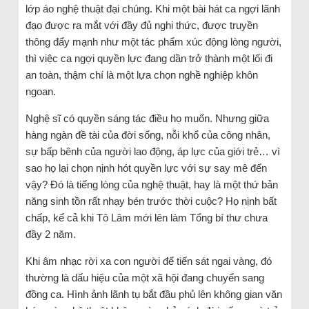
lớp áo nghệ thuật đại chúng. Khi một bài hát ca ngợi lãnh
đạo được ra mắt với đầy đủ nghi thức, được truyền
thông đẩy mạnh như một tác phẩm xúc động lòng người,
thì việc ca ngợi quyền lực đang dần trở thành một lối đi
an toàn, thậm chí là một lựa chọn nghề nghiệp khôn
ngoan.
Nghệ sĩ có quyền sáng tác điều họ muốn. Nhưng giữa
hàng ngàn đề tài của đời sống, nỗi khổ của công nhân,
sự bấp bênh của người lao động, áp lực của giới trẻ… vì
sao họ lại chọn nịnh hót quyền lực với sự say mê đến
vậy? Đó là tiếng lòng của nghệ thuật, hay là một thứ bản
năng sinh tồn rất nhạy bén trước thời cuộc? Họ nịnh bất
chấp, kể cả khi Tô Lâm mới lên làm Tổng bí thư chưa
đầy 2 năm.
Khi âm nhạc rời xa con người để tiến sát ngai vàng, đó
thường là dấu hiệu của một xã hội đang chuyển sang
đồng ca. Hình ảnh lãnh tụ bắt đầu phủ lên không gian văn