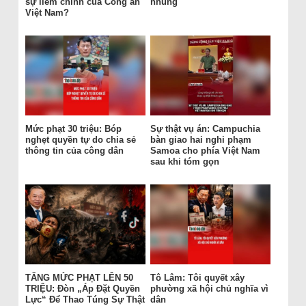
sự liêm chính của Công an
nhũng
Việt Nam?
Mức phạt 30 triệu: Bóp
Sự thật vụ án: Campuchia
nghẹt quyền tự do chia sẻ
bàn giao hai nghi phạm
thông tin của công dân
Samoa cho phía Việt Nam
sau khi tóm gọn
TĂNG MỨC PHẠT LÊN 50
Tô Lâm: Tôi quyết xây
TRIỆU: Đòn „Áp Đặt Quyền
phường xã hội chủ nghĩa vì
Lực“ Để Thao Túng Sự Thật
dân