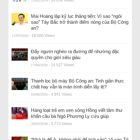
- 24.054 Views
Mai Hoàng lập kỷ lục thăng tiến: Vì sao “ngôi
sao” Tây Bắc trở thành điểm nóng của Bộ Công
an?
11/05/2026
- 18.500 Views
Đẩy người nghèo ra đường để nhường đặc
quyền cho giới siêu giàu
17/06/2026
- 14.527 Views
Thanh lọc bộ máy Bộ Công an: Tinh giản thực
chất hay vẫn là màn trình diễn lấy lệ?
16/06/2026
- 4.941 Views
Hàng loạt trẻ em ven sông Hồng viết tâm thư
khẩn cầu bà Ngô Phương Ly cứu giúp
28/05/2026
- 3.773 Views
“Nhà là để ở, không phải để tích sản”: Vì sao Tô