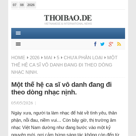
07
08
2026
HOME
2026
MAI
5
CHƯA PHÂN LOẠI
MỘT
THẾ HỆ CA SĨ VÔ DANH ĐANG ĐI THEO DÒNG
NHẠC NỊNH.
Một thế hệ ca sĩ vô danh đang đi
theo dòng nhạc nịnh.
05/05/2026
|
Ngày xưa, người ta làm nhạc để hát về tình yêu, thân
phận, nỗi đau, niềm vui… Còn bây giờ, thị trường âm
nhạc Việt Nam dường như đang bước vào một kỷ
nguyên mới, nơi cảm hứng sáng tác không còn đến từ