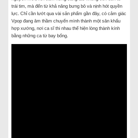
trái tim, mà đến từ khả năng bưng bô và nịnh hót quyền
lực. Chỉ cần lướt qua vài sản phẩm gần đây, có cảm giác
Vpop đang âm thầm chuyển mình thành một sân khấu
hợp xướng, nơi ca sĩ thi nhau thể hiện lòng thành kính
bằng những ca từ bay bổng.