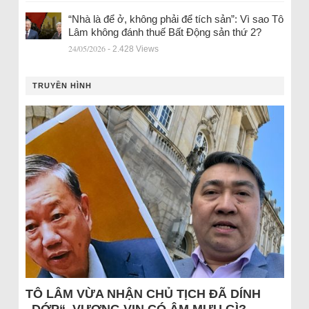
“Nhà là để ở, không phải để tích sản”: Vì sao Tô
Lâm không đánh thuế Bất Động sản thứ 2?
24/05/2026
- 2.428 Views
TRUYỀN HÌNH
TÔ LÂM VỪA NHẬN CHỦ TỊCH ĐÃ DÍNH