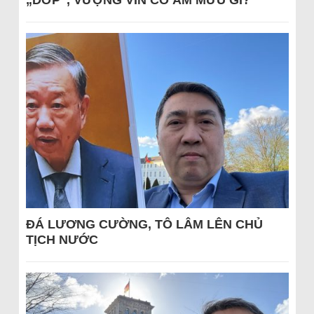
„DỚP“, VƯỢNG VIN CÓ ÂM MƯU GÌ?
ĐÁ LƯƠNG CƯỜNG, TÔ LÂM LÊN CHỦ
TỊCH NƯỚC