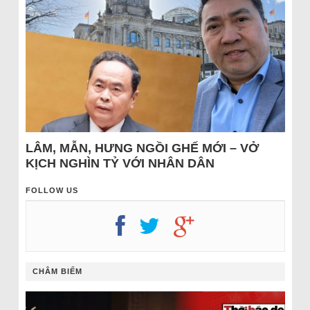
LÂM, MẪN, HƯNG NGỒI GHẾ MỚI – VỞ
KỊCH NGHÌN TỶ VỚI NHÂN DÂN
FOLLOW US
CHÂM BIẾM