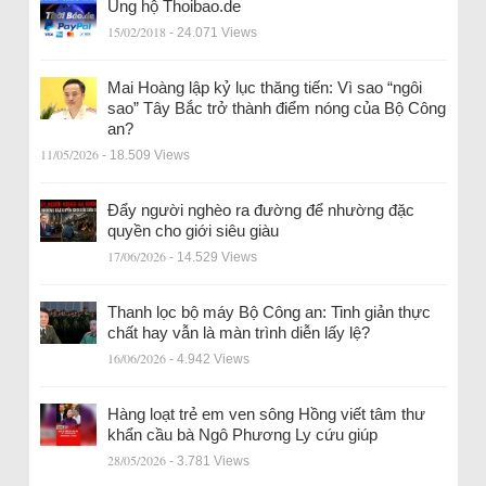
Ủng hộ Thoibao.de
15/02/2018
- 24.071 Views
Mai Hoàng lập kỷ lục thăng tiến: Vì sao “ngôi
sao” Tây Bắc trở thành điểm nóng của Bộ Công
an?
11/05/2026
- 18.509 Views
Đẩy người nghèo ra đường để nhường đặc
quyền cho giới siêu giàu
17/06/2026
- 14.529 Views
Thanh lọc bộ máy Bộ Công an: Tinh giản thực
chất hay vẫn là màn trình diễn lấy lệ?
16/06/2026
- 4.942 Views
Hàng loạt trẻ em ven sông Hồng viết tâm thư
khẩn cầu bà Ngô Phương Ly cứu giúp
28/05/2026
- 3.781 Views