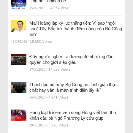
Ủng hộ Thoibao.de
15/02/2018
- 24.054 Views
Mai Hoàng lập kỷ lục thăng tiến: Vì sao “ngôi
sao” Tây Bắc trở thành điểm nóng của Bộ Công
an?
11/05/2026
- 18.500 Views
Đẩy người nghèo ra đường để nhường đặc
quyền cho giới siêu giàu
17/06/2026
- 14.527 Views
Thanh lọc bộ máy Bộ Công an: Tinh giản thực
chất hay vẫn là màn trình diễn lấy lệ?
16/06/2026
- 4.941 Views
Hàng loạt trẻ em ven sông Hồng viết tâm thư
khẩn cầu bà Ngô Phương Ly cứu giúp
28/05/2026
- 3.770 Views