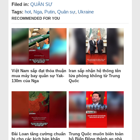
Filed in:
QUÂN SỰ
Tags:
hot
,
Nga
,
Putin
,
Quân sự
,
Ukraine
RECOMMENDED FOR YOU
Việt Nam sắp đạt thỏa thuận
Iran sắp nhận hệ thống tên
mua máy bay quân sự Yak-
lửa phòng không từ Trung
130m của Nga
Quốc
Đài Loan tăng cường chuẩn
Trung Quốc muốn biến toàn
bị cho các kịch bản khẩn
bộ Biển Đông thành ao nhà