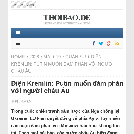
06
08
2026
HOME
2026
MAI
10
QUÂN SỰ
ĐIỆN
KREMLIN: PUTIN MUỐN ĐÀM PHÁN VỚI NGƯỜI
CHÂU ÂU
Điện Kremlin: Putin muốn đàm phán
với người châu Âu
10/05/2026
|
Trong cuộc chiến tranh xâm lược của Nga chống lại
Ukraine, EU kiên quyết đứng về phía Kyiv. Tuy nhiên,
các cuộc đàm phán với Moscow hầu như không tồn
tại. Theo một bài báo, các nước châu Âu hiện đang