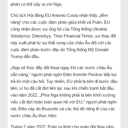
phán có thể xảy ra với Nga.
Chủ tịch Hội đồng EU Antonio Costa nhận thấy „tiềm
năng“ cho các cuộc đàm phán giữa khối và Putin. EU
cũng nhận được sự ủng hộ của Tổng thống Ukraine
Volodymyr Zelenskyy. Theo Financial Times, sự thay đổi
này xuất phát từ sự thất vọng của châu Âu đối với các
cuộc đàm phán trước đây do Tổng thống Mỹ Donald
Trump dẫn đầu.
„Nga sẽ thúc đẩy đối thoại ngay khi các nước châu Âu
sẵn sàng,“ người phát ngôn Điện Kremlin Peskov tiếp tục
trả lời một câu hỏi. Tuy nhiên, EU phải là bên đi bước đầu
tiên, vì họ đã cắt đứt liên lạc sau khi chiến tranh bắt đầu
vào năm 2022. „Phía Nga không phải là bên khởi xướng
việc cắt đứt hoàn toàn quan hệ với EU,“ người phát ngôn
nói. Điều này do Brussels và các thủ đô riêng lẻ của các
nước châu Âu thực hiện.
Tháng 2 năm 2022, Putin ra lệnh cho quân đội Nga xâm