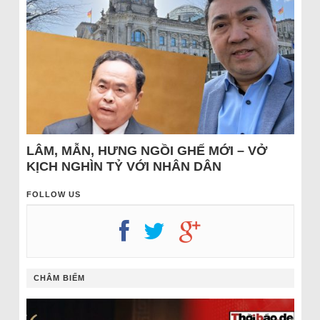
LÂM, MẪN, HƯNG NGỒI GHẾ MỚI – VỞ
KỊCH NGHÌN TỶ VỚI NHÂN DÂN
FOLLOW US
CHÂM BIẾM