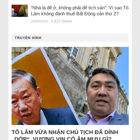
“Nhà là để ở, không phải để tích sản”: Vì sao Tô
Lâm không đánh thuế Bất Động sản thứ 2?
24/05/2026
- 2.421 Views
TRUYỀN HÌNH
TÔ LÂM VỪA NHẬN CHỦ TỊCH ĐÃ DÍNH
„DỚP“, VƯỢNG VIN CÓ ÂM MƯU GÌ?