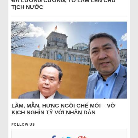
ĐÁ LƯƠNG CƯỜNG, TÔ LÂM LÊN CHỦ
TỊCH NƯỚC
LÂM, MẪN, HƯNG NGỒI GHẾ MỚI – VỞ
KỊCH NGHÌN TỶ VỚI NHÂN DÂN
FOLLOW US