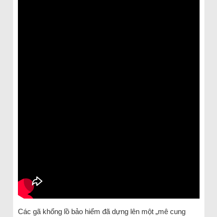
Các gã khổng lồ bảo hiểm đã dựng lên một „mê cung