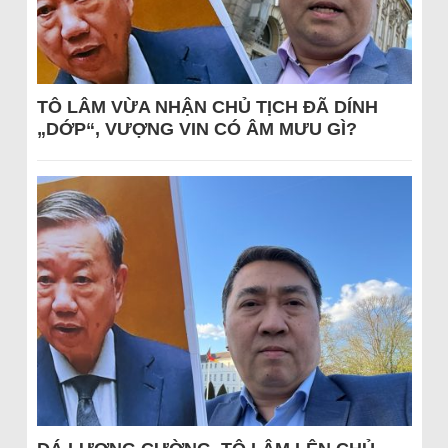
TÔ LÂM VỪA NHẬN CHỦ TỊCH ĐÃ DÍNH
„DỚP“, VƯỢNG VIN CÓ ÂM MƯU GÌ?