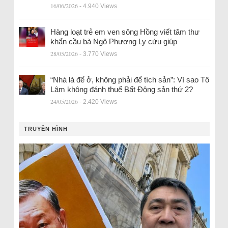
16/06/2026
- 4.940 Views
Hàng loạt trẻ em ven sông Hồng viết tâm thư
khẩn cầu bà Ngô Phương Ly cứu giúp
28/05/2026
- 3.770 Views
“Nhà là để ở, không phải để tích sản”: Vì sao Tô
Lâm không đánh thuế Bất Động sản thứ 2?
24/05/2026
- 2.420 Views
TRUYỀN HÌNH