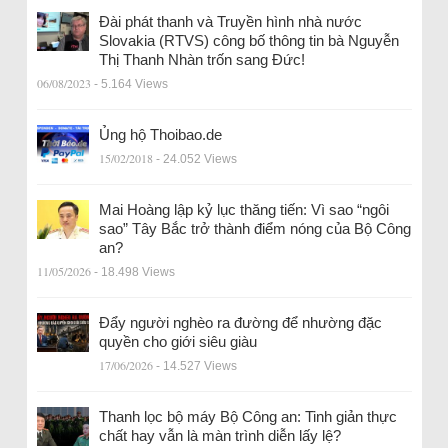
Đài phát thanh và Truyền hình nhà nước
Slovakia (RTVS) công bố thông tin bà Nguyễn
Thị Thanh Nhàn trốn sang Đức!
06/08/2023
- 5.164 Views
Ủng hộ Thoibao.de
15/02/2018
- 24.052 Views
Mai Hoàng lập kỷ lục thăng tiến: Vì sao “ngôi
sao” Tây Bắc trở thành điểm nóng của Bộ Công
an?
11/05/2026
- 18.498 Views
Đẩy người nghèo ra đường để nhường đặc
quyền cho giới siêu giàu
17/06/2026
- 14.527 Views
Thanh lọc bộ máy Bộ Công an: Tinh giản thực
chất hay vẫn là màn trình diễn lấy lệ?