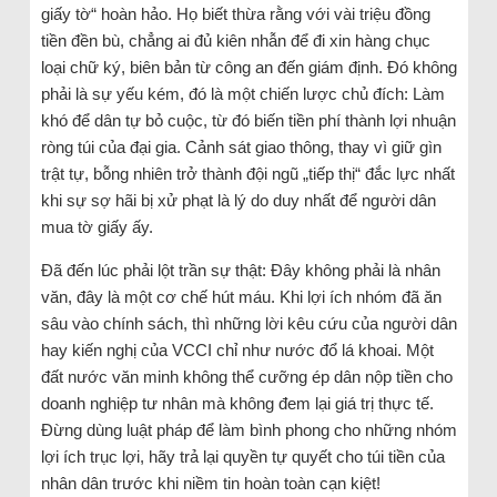
giấy tờ“ hoàn hảo. Họ biết thừa rằng với vài triệu đồng
tiền đền bù, chẳng ai đủ kiên nhẫn để đi xin hàng chục
loại chữ ký, biên bản từ công an đến giám định. Đó không
phải là sự yếu kém, đó là một chiến lược chủ đích: Làm
khó để dân tự bỏ cuộc, từ đó biến tiền phí thành lợi nhuận
ròng túi của đại gia. Cảnh sát giao thông, thay vì giữ gìn
trật tự, bỗng nhiên trở thành đội ngũ „tiếp thị“ đắc lực nhất
khi sự sợ hãi bị xử phạt là lý do duy nhất để người dân
mua tờ giấy ấy.
Đã đến lúc phải lột trần sự thật: Đây không phải là nhân
văn, đây là một cơ chế hút máu. Khi lợi ích nhóm đã ăn
sâu vào chính sách, thì những lời kêu cứu của người dân
hay kiến nghị của VCCI chỉ như nước đổ lá khoai. Một
đất nước văn minh không thể cưỡng ép dân nộp tiền cho
doanh nghiệp tư nhân mà không đem lại giá trị thực tế.
Đừng dùng luật pháp để làm bình phong cho những nhóm
lợi ích trục lợi, hãy trả lại quyền tự quyết cho túi tiền của
nhân dân trước khi niềm tin hoàn toàn cạn kiệt!