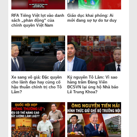
RFA Tiếng Việt lọt vào danh
Giáo dục khai phóng: Ai
sách „phản động“ của
mới đang sợ tự do tư duy
chính quyền Việt Nam
Xe sang vô giá: Đặc quyền
Kỷ nguyên Tô Lâm: Vì sao
cho lãnh đạo hay củng cố
hàng trăm Đảng Viên
hậu thuẫn chính trị cho Tô
ĐCSVN lại ủng hộ Nhà báo
Lâm?
Lê Trung Khoa?