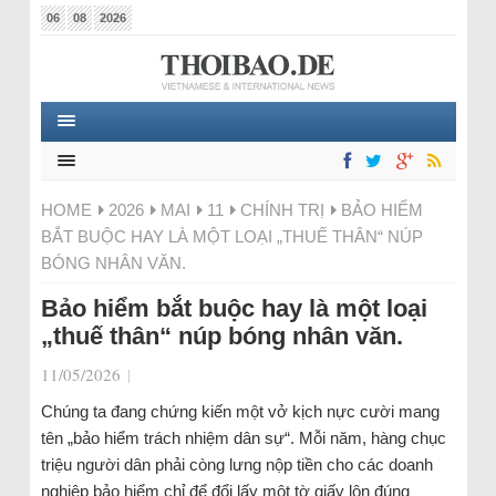
06
08
2026
HOME
2026
MAI
11
CHÍNH TRỊ
BẢO HIỂM
BẮT BUỘC HAY LÀ MỘT LOẠI „THUẾ THÂN“ NÚP
BÓNG NHÂN VĂN.
Bảo hiểm bắt buộc hay là một loại
„thuế thân“ núp bóng nhân văn.
11/05/2026
|
Chúng ta đang chứng kiến một vở kịch nực cười mang
tên „bảo hiểm trách nhiệm dân sự“. Mỗi năm, hàng chục
triệu người dân phải còng lưng nộp tiền cho các doanh
nghiệp bảo hiểm chỉ để đổi lấy một tờ giấy lộn đúng