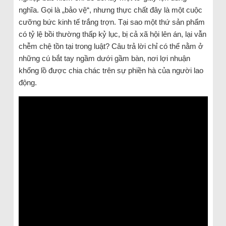
nghĩa. Gọi là „bảo vệ“, nhưng thực chất đây là một cuộc
cưỡng bức kinh tế trắng trợn. Tại sao một thứ sản phẩm
có tỷ lệ bồi thường thấp kỷ lục, bị cả xã hội lên án, lại vẫn
chễm chệ tồn tại trong luật? Câu trả lời chỉ có thể nằm ở
những cú bắt tay ngầm dưới gầm bàn, nơi lợi nhuận
khổng lồ được chia chác trên sự phiền hà của người lao
động.