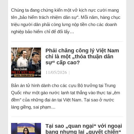
Chúng ta đang chứng kiến một vở kịch nực cười mang
tên „bảo hiểm trách nhiệm dân sự“. Mỗi năm, hàng chục
triệu người dân phải còng lưng nộp tiền cho các doanh
nghiệp bảo hiểm chỉ để đổi lấy…
Phải chăng công lý Việt Nam
chỉ là một „thỏa thuận dân
sự“ cấp cao?
11/05/2026
|
Bản án tử hình dành cho các cựu Bộ trưởng tại Trung
Quốc như một gáo nước lạnh tạt thẳng vào thực tại „êm
đềm“ của những đại án tại Việt Nam. Tại sao ở nước
láng giềng, sai phạm…
Tại sao „quan ngại“ với ngoại
bang nhưng lại „quyết chiến“