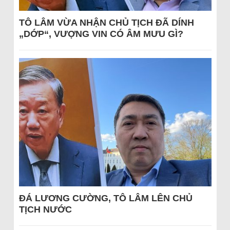
TÔ LÂM VỪA NHẬN CHỦ TỊCH ĐÃ DÍNH
„DỚP“, VƯỢNG VIN CÓ ÂM MƯU GÌ?
ĐÁ LƯƠNG CƯỜNG, TÔ LÂM LÊN CHỦ
TỊCH NƯỚC