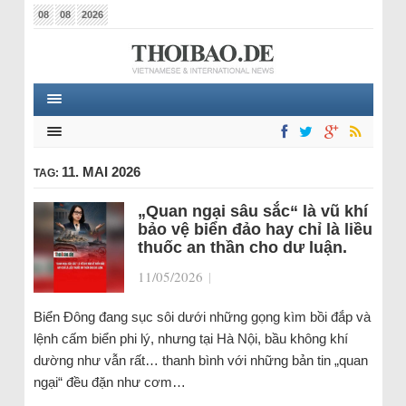
08
08
2026
11. MAI 2026
TAG:
„Quan ngại sâu sắc“ là vũ khí
bảo vệ biển đảo hay chỉ là liều
thuốc an thần cho dư luận.
11/05/2026
|
Biển Đông đang sục sôi dưới những gọng kìm bồi đắp và
lệnh cấm biển phi lý, nhưng tại Hà Nội, bầu không khí
dường như vẫn rất… thanh bình với những bản tin „quan
ngại“ đều đặn như cơm…