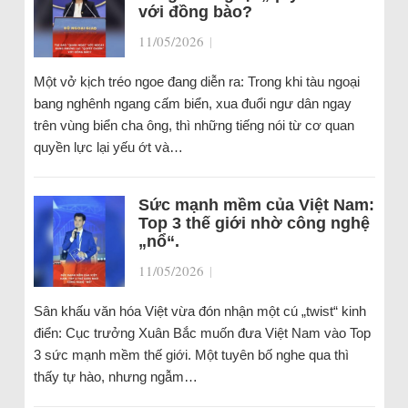
với đồng bào?
11/05/2026
|
Một vở kịch tréo ngoe đang diễn ra: Trong khi tàu ngoại
bang nghênh ngang cấm biển, xua đuổi ngư dân ngay
trên vùng biển cha ông, thì những tiếng nói từ cơ quan
quyền lực lại yếu ớt và…
Sức mạnh mềm của Việt Nam:
Top 3 thế giới nhờ công nghệ
„nổ“.
11/05/2026
|
Sân khấu văn hóa Việt vừa đón nhận một cú „twist“ kinh
điển: Cục trưởng Xuân Bắc muốn đưa Việt Nam vào Top
3 sức mạnh mềm thế giới. Một tuyên bố nghe qua thì
thấy tự hào, nhưng ngẫm…