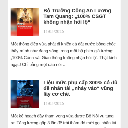
Bộ Trưởng Công An Lương
Tam Quang: „100% CSGT
không nhận hối lộ“
11/05/2026
|
Một thông điệp vừa phát đi khiến cả đất nước bỗng chốc
thấy mình như đang sống trong một bộ phim giả tưởng:
„100% Cảnh sát Giao thông không nhận hối lộ“. Thật kinh
ngạc! Chỉ bằng một câu nói,…
Liệu mức phụ cấp 300% có đủ
để nhân tài „nhảy vào“ vũng
lầy cơ chế.
11/05/2026
|
Một kế hoạch đầy tham vọng vừa được Bộ Nội vụ tung
ra: Tăng lương gấp 3 lần để trải thảm đỏ mời gọi nhân tài.