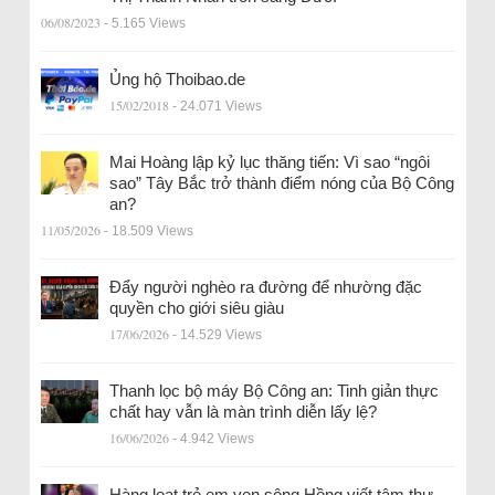
06/08/2023
- 5.165 Views
Ủng hộ Thoibao.de
15/02/2018
- 24.071 Views
Mai Hoàng lập kỷ lục thăng tiến: Vì sao “ngôi
sao” Tây Bắc trở thành điểm nóng của Bộ Công
an?
11/05/2026
- 18.509 Views
Đẩy người nghèo ra đường để nhường đặc
quyền cho giới siêu giàu
17/06/2026
- 14.529 Views
Thanh lọc bộ máy Bộ Công an: Tinh giản thực
chất hay vẫn là màn trình diễn lấy lệ?
16/06/2026
- 4.942 Views
Hàng loạt trẻ em ven sông Hồng viết tâm thư