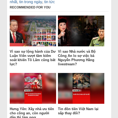
nhất
,
tin trong ngày
,
tin tức
RECOMMENDED FOR YOU
Vì sao sự lộng hành của Dư
Vì sao Nhà nước và Bộ
Luận Viên vượt tầm kiểm
Công An lo sợ việc bà
soát khiến Tô Lâm cũng bất
Nguyễn Phương Hằng
lực?
livestream?
Hưng Yên: Xây nhà ưu tiên
Tin đồn tiền Việt Nam lại
cho công an, còn người
sắp thay đổi?
dân thì làm ngơ