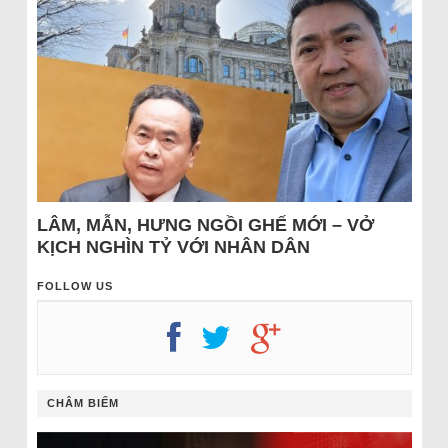
LÂM, MẪN, HƯNG NGỒI GHẾ MỚI – VỞ
KỊCH NGHÌN TỶ VỚI NHÂN DÂN
FOLLOW US
CHÂM BIẾM