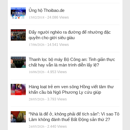
Ủng hộ Thoibao.de
15/02/2018
- 24.086 Views
Đẩy người nghèo ra đường để nhường đặc
quyền cho giới siêu giàu
17/06/2026
- 14.541 Views
Thanh lọc bộ máy Bộ Công an: Tinh giản thực
chất hay vẫn là màn trình diễn lấy lệ?
16/06/2026
- 4.953 Views
Hàng loạt trẻ em ven sông Hồng viết tâm thư
khẩn cầu bà Ngô Phương Ly cứu giúp
28/05/2026
- 3.793 Views
“Nhà là để ở, không phải để tích sản”: Vì sao Tô
Lâm không đánh thuế Bất Động sản thứ 2?
24/05/2026
- 2.440 Views