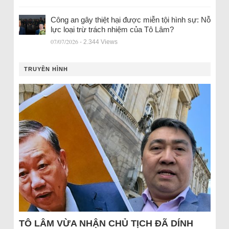
Công an gây thiệt hại được miễn tội hình sự: Nỗ
lực loại trừ trách nhiệm của Tô Lâm?
07/07/2026
- 2.344 Views
TRUYỀN HÌNH
TÔ LÂM VỪA NHẬN CHỦ TỊCH ĐÃ DÍNH