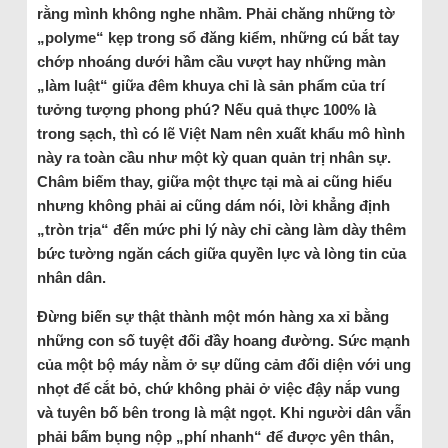
rằng mình không nghe nhầm. Phải chăng những tờ
„polyme“ kẹp trong sổ đăng kiểm, những cú bắt tay
chớp nhoáng dưới hầm cầu vượt hay những màn
„làm luật“ giữa đêm khuya chỉ là sản phẩm của trí
tưởng tượng phong phú? Nếu quả thực 100% là
trong sạch, thì có lẽ Việt Nam nên xuất khẩu mô hình
này ra toàn cầu như một kỳ quan quản trị nhân sự.
Châm biếm thay, giữa một thực tại mà ai cũng hiểu
nhưng không phải ai cũng dám nói, lời khẳng định
„tròn trịa“ đến mức phi lý này chỉ càng làm dày thêm
bức tường ngăn cách giữa quyền lực và lòng tin của
nhân dân.
Đừng biến sự thật thành một món hàng xa xỉ bằng
những con số tuyệt đối đầy hoang đường. Sức mạnh
của một bộ máy nằm ở sự dũng cảm đối diện với ung
nhọt để cắt bỏ, chứ không phải ở việc đậy nắp vung
và tuyên bố bên trong là mật ngọt. Khi người dân vẫn
phải bấm bụng nộp „phí nhanh“ để được yên thân,