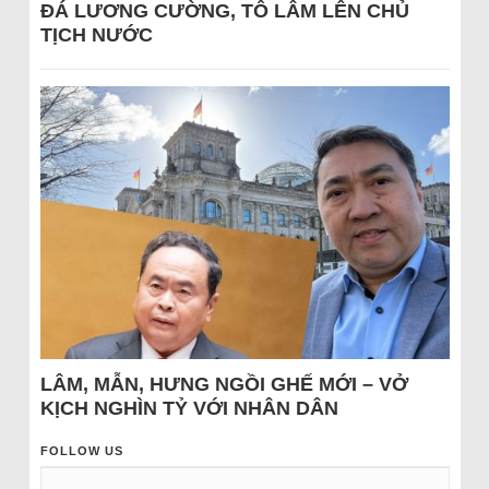
ĐÁ LƯƠNG CƯỜNG, TÔ LÂM LÊN CHỦ
TỊCH NƯỚC
LÂM, MẪN, HƯNG NGỒI GHẾ MỚI – VỞ
KỊCH NGHÌN TỶ VỚI NHÂN DÂN
FOLLOW US