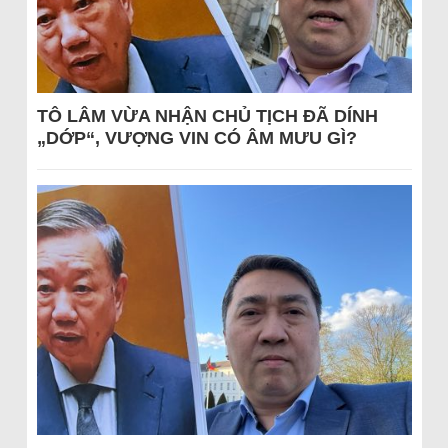
TÔ LÂM VỪA NHẬN CHỦ TỊCH ĐÃ DÍNH
„DỚP“, VƯỢNG VIN CÓ ÂM MƯU GÌ?