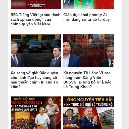
RFA Tiếng Việt lọt vào danh
Giáo dục khai phóng: Ai
sách „phản động“ của
mới đang sợ tự do tư duy
chính quyền Việt Nam
Xe sang vô giá: Đặc quyền
Kỷ nguyên Tô Lâm: Vì sao
cho lãnh đạo hay củng cố
hàng trăm Đảng Viên
hậu thuẫn chính trị cho Tô
ĐCSVN lại ủng hộ Nhà báo
Lâm?
Lê Trung Khoa?