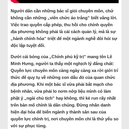
Người dân cần những bác sĩ giỏi chuyên môn, chứ
không cần những „viên chức áo trắng“ biết vâng lời.
Việc trao quyền cấp phép, thu hồi cho chính quyền
địa phương không phải là cải cách quản lý, mà là sự
„hành chính hóa“ triệt để một ngành nghề đòi hỏi sự
độc lập tuyệt đối.
Dưới cái bóng của „Chính phủ kỹ trị“ mang tên Lê
Minh Hưng, người ta thấy một nghịch lý đắng chát:
Quyền lực chuyên môn càng ngày càng xa rời giới trí
thức để quy tụ về những con dấu đỏ của quan chức
địa phương. Khi một bác sĩ vừa phải bắt mạch cho
bệnh nhân, vừa phải lo nơm nớp liệu mình có làm
phật ý „ngài chủ tịch“ hay không, thì kẻ run rẩy nhất
trên bàn mổ chính là dân chúng. Đừng nhân danh
hiện đại hóa để biến ngành y thành sân sau của
quyền lực chính trị, nơi chuyên môn chỉ là thứ yếu so
với sự phục tùng.