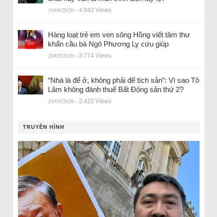
16/06/2026
- 4.942 Views
Hàng loạt trẻ em ven sông Hồng viết tâm thư
khẩn cầu bà Ngô Phương Ly cứu giúp
28/05/2026
- 3.774 Views
“Nhà là để ở, không phải để tích sản”: Vì sao Tô
Lâm không đánh thuế Bất Động sản thứ 2?
24/05/2026
- 2.422 Views
TRUYỀN HÌNH