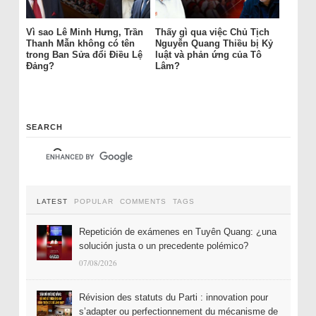
Vì sao Lê Minh Hưng, Trần
Thấy gì qua việc Chủ Tịch
Thanh Mẫn không có tên
Nguyễn Quang Thiều bị Kỷ
trong Ban Sửa đổi Điều Lệ
luật và phản ứng của Tô
Đảng?
Lâm?
SEARCH
LATEST
POPULAR
COMMENTS
TAGS
Repetición de exámenes en Tuyên Quang: ¿una
solución justa o un precedente polémico?
07/08/2026
Révision des statuts du Parti : innovation pour
s’adapter ou perfectionnement du mécanisme de