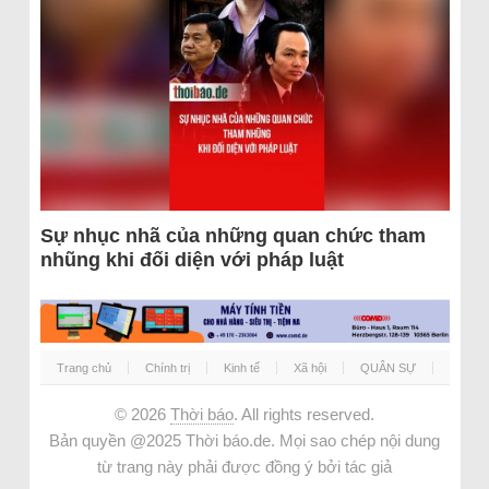
Sự nhục nhã của những quan chức tham
nhũng khi đối diện với pháp luật
Trang chủ
Chính trị
Kinh tế
Xã hội
QUÂN SỰ
© 2026
Thời báo
. All rights reserved.
Bản quyền @2025 Thời báo.de. Mọi sao chép nội dung
từ trang này phải được đồng ý bởi tác giả