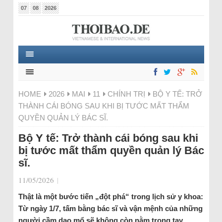
07
08
2026
HOME
2026
MAI
11
CHÍNH TRỊ
BỘ Y TẾ: TRỞ
THÀNH CÁI BÓNG SAU KHI BỊ TƯỚC MẤT THẨM
QUYỀN QUẢN LÝ BÁC SĨ.
Bộ Y tế: Trở thành cái bóng sau khi
bị tước mất thẩm quyền quản lý Bác
sĩ.
11/05/2026
|
Thật là một bước tiến „đột phá“ trong lịch sử y khoa:
Từ ngày 1/7, tấm bằng bác sĩ và vận mệnh của những
người cầm dao mổ sẽ không còn nằm trong tay