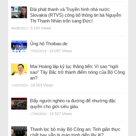
Đài phát thanh và Truyền hình nhà nước
Slovakia (RTVS) công bố thông tin bà Nguyễn
Thị Thanh Nhàn trốn sang Đức!
06/08/2023
- 5.165 Views
Ủng hộ Thoibao.de
15/02/2018
- 24.057 Views
Mai Hoàng lập kỷ lục thăng tiến: Vì sao “ngôi
sao” Tây Bắc trở thành điểm nóng của Bộ Công
an?
11/05/2026
- 18.503 Views
Đẩy người nghèo ra đường để nhường đặc
quyền cho giới siêu giàu
17/06/2026
- 14.527 Views
Thanh lọc bộ máy Bộ Công an: Tinh giản thực
chất hay vẫn là màn trình diễn lấy lệ?