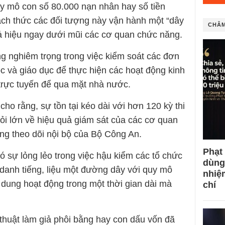
uy mô con số 80.000 nạn nhân hay số tiền
cách thức các đối tượng này vận hành một “dây
CHÂM
iả hiệu ngay dưới mũi các cơ quan chức năng.
ng nghiêm trọng trong việc kiểm soát các đơn
c và giáo dục để thực hiện các hoạt động kinh
i trực tuyến để qua mặt nhà nước.
cho rằng, sự tồn tại kéo dài với hơn 120 kỳ thi
ỏi lớn về hiệu quả giám sát của các cơ quan
ng theo dõi nội bộ của Bộ Công An.
Phạt
 sự lỏng lẻo trong việc hậu kiểm các tổ chức
dùng
 danh tiếng, liệu một đường dây với quy mô
nhiệ
 dung hoạt động trong một thời gian dài mà
chí
huật làm giả phôi bằng hay con dấu vốn đã