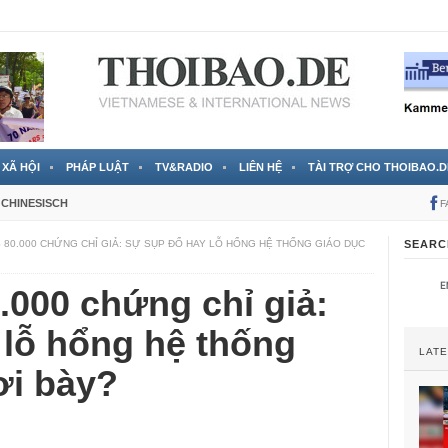
 đã được chính thức xác nhận
3 Jahren ago
XÃ HỘI
PHÁP LUẬT
TV&RADIO
LIÊN HỆ
TÀI TRỢ CHO THOIBAO.D
CHINESISCH
F
S 80.000 CHỨNG CHỈ GIẢ: SỰ SỤP ĐỔ HAY LỖ HỔNG HỆ THỐNG GIÁO DỤC
SEARC
.000 chứng chỉ giả:
 lỗ hổng hệ thống
LAT
ơi bày?