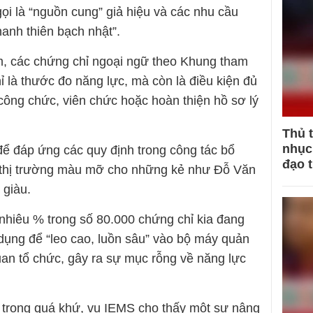
ọi là “nguồn cung” giả hiệu và các nhu cầu
thanh thiên bạch nhật”.
am, các chứng chỉ ngoại ngữ theo Khung tham
 là thước đo năng lực, mà còn là điều kiện đủ
công chức, viên chức hoặc hoàn thiện hồ sơ lý
Thủ 
nhục 
để đáp ứng các quy định trong công tác bổ
đạo 
t thị trường màu mỡ cho những kẻ như Đỗ Văn
 giàu.
 nhiêu % trong số 80.000 chứng chỉ kia đang
ụng để “leo cao, luồn sâu” vào bộ máy quản
an tổ chức, gây ra sự mục rỗng về năng lực
 trong quá khứ, vụ IEMS cho thấy một sự nâng