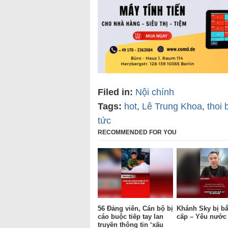
Filed in:
Nội chính
Tags:
hot
,
Lê Trung Khoa
,
thoi 
tức
RECOMMENDED FOR YOU
56 Đảng viên, Cán bộ bị
Khánh Sky bị bắ
cáo buộc tiếp tay lan
cấp – Yêu nướ
truyền thông tin ‘xấu