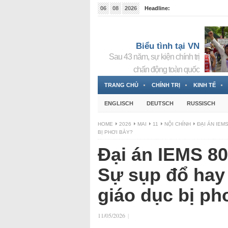
06
08
2026
Headline:
Tin bà Nguyễn Thị Thanh Nhàn đang ẩn náu tại Đức
Biểu tình tại VN
Sau 43 năm, sự kiện chính trị
chấn động toàn quốc
TRANG CHỦ
CHÍNH TRỊ
KINH TẾ
ENGLISCH
DEUTSCH
RUSSISCH
HOME
2026
MAI
11
NỘI CHÍNH
ĐẠI ÁN IEM
BỊ PHƠI BÀY?
Đại án IEMS 80
Sự sụp đổ hay
giáo dục bị ph
11/05/2026
|