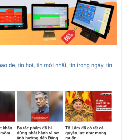
bao de
,
tin hot
,
tin mới nhất
,
tin trong ngày
,
tin
t khẩn
Ba tác phẩm đã bị
Tô Lâm đã có tất cả
c mõm
dừng phát hành vì sợ
quyền lực như mong
ảnh hưởng đến Đảng
muốn