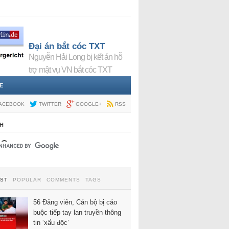
Đại án bắt cóc TXT
Nguyễn Hải Long bị kết án hỗ
trợ mật vụ VN bắt cóc TXT
E
ACEBOOK
TWITTER
GOOGLE+
RSS
H
EST
POPULAR
COMMENTS
TAGS
56 Đảng viên, Cán bộ bị cáo
buộc tiếp tay lan truyền thông
tin ‘xấu độc’