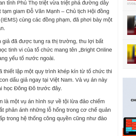
n tỉnh Phú Thọ triệt vừa triệt phá đường dây
05/08
ắt tạm giam Đỗ Văn Mạnh – Chủ tịch Hội đồng
c (IEMS) cùng các đồng phạm, đã phơi bày một
ận.
giả đã được tung ra thị trường, thu lợi bất
ọc tinh vi của tổ chức mang tên „Bright Online
ng yếu tố nước ngoài.
thiết lập một quy trình khép kín từ tổ chức thi
 con dấu giả ngay tại Việt Nam. Và vụ án này
i học Đông Đô trước đây.
 là một vụ án hình sự về tội lừa đảo chiếm
 cắt phản ánh những lỗ hổng trong cơ chế quản
g cấp trong hệ thống công quyền cũng như đào