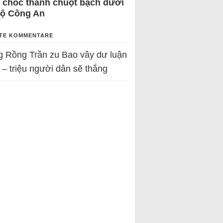
 chốc thành chuột bạch dưới
Bộ Công An
TE KOMMENTARE
g Rồng Trần
zu
Bao vây dư luận
 – triệu người dân sẽ thắng