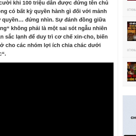
cười khi 100 triệu dân được đứng tên chủ
07/08
ông có bất kỳ quyền hành gì đối với mảnh
rừ quyền… đứng nhìn. Sự đánh đồng giữa
ung“ không phải là một sai sót ngẫu nhiên
n sắc lạnh để duy trì cơ chế xin-cho, biến
ở cho các nhóm lợi ích chia chác dưới
07/08
c“.