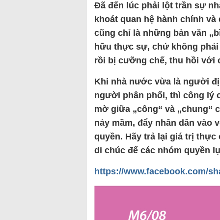
Đã đến lúc phải lột trần sự 
khoát quan hệ hành chính và q
cũng chỉ là những bản văn „
hữu thực sự, chứ không phải 
rồi bị cưỡng chế, thu hồi với 
Khi nhà nước vừa là người địn
người phân phối, thì công lý 
mờ giữa „công“ và „chung“ 
nảy mầm, đẩy nhân dân vào v
quyền. Hãy trả lại giá trị thự
di chúc để các nhóm quyền lự
https://www.facebook.com/sh