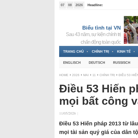
07
08
2026
Headline:
Tin bà Nguyễn Thị Thanh Nhàn đang ẩn náu tại Đức
Biểu tình tại VN
Sau 43 năm, sự kiện chính trị
chấn động toàn quốc
TRANG CHỦ
CHÍNH TRỊ
KINH TẾ
ENGLISCH
DEUTSCH
RUSSISCH
HOME
2026
MAI
11
CHÍNH TRỊ
ĐIỀU 53 HI
Điều 53 Hiến 
mọi bất công v
11/05/2026
|
Điều 53 Hiến pháp 2013 từ lâu
mọi tài sản quý giá của dân 