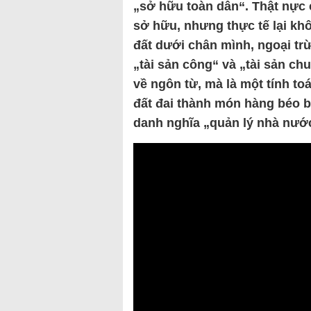
„sở hữu toàn dân“. Thật nực 
sở hữu, nhưng thực tế lại kh
đất dưới chân mình, ngoại t
„tài sản công“ và „tài sản ch
về ngôn từ, mà là một tính toá
đất đai thành món hàng béo b
danh nghĩa „quản lý nhà nướ