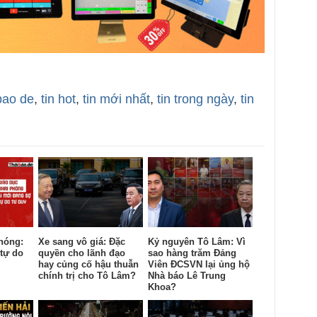
bao de
,
tin hot
,
tin mới nhất
,
tin trong ngày
,
tin
hóng:
Xe sang vô giá: Đặc
Kỷ nguyên Tô Lâm: Vì
tự do
quyền cho lãnh đạo
sao hàng trăm Đảng
hay củng cố hậu thuẫn
Viên ĐCSVN lại ủng hộ
chính trị cho Tô Lâm?
Nhà báo Lê Trung
Khoa?