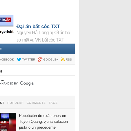
Đại án bắt cóc TXT
Nguyễn Hải Long bị kết án hỗ
trợ mật vụ VN bắt cóc TXT
E
ACEBOOK
TWITTER
GOOGLE+
RSS
H
EST
POPULAR
COMMENTS
TAGS
Repetición de exámenes en
Tuyên Quang: ¿una solución
justa o un precedente