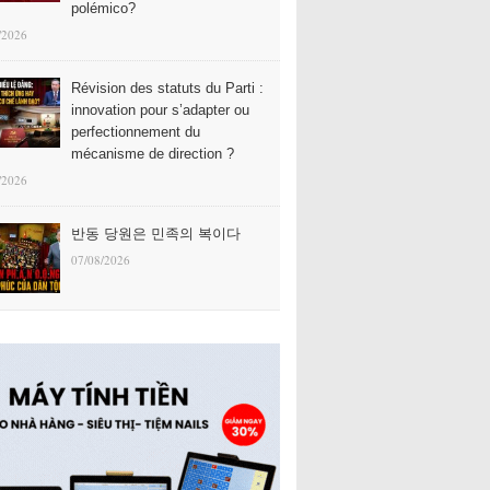
polémico?
/2026
Révision des statuts du Parti :
innovation pour s’adapter ou
perfectionnement du
mécanisme de direction ?
/2026
반동 당원은 민족의 복이다
07/08/2026