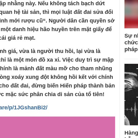
nhập nhằng này. Nếu không tách bạch dứt
uan hệ tài sản, thì mọi luật đất đai sửa đổi
bình mới rượu cũ“. Người dân cần quyền sở
một danh hiệu hão huyền trên mặt giấy để
Sự n
cái giá rẻ mạt.
chức
pháp
h giá, vừa là người thu hồi, lại vừa là
chỉ là một món đồ xa xỉ. Việc duy trì sự mập
chính là mảnh đất màu mỡ cho tham nhũng
òng xoáy xung đột không hồi kết với chính
c cho đất đai, đừng biến Hiến pháp thành bản
c mặc sức phân chia di sản của tổ tiên!
are/p/1JGshanBi2/
Hàng