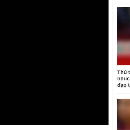
Thủ 
nhục 
đạo 