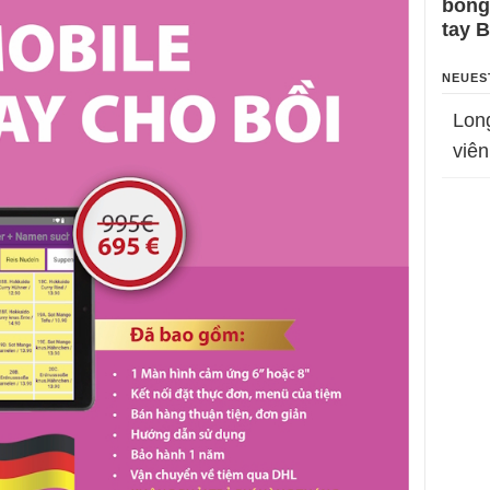
bỗng
tay 
NEUES
Lon
viên