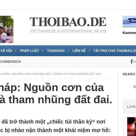
 đã được chính thức xác nhận
3 Jahren ago
XÃ HỘI
PHÁP LUẬT
TV&RADIO
LIÊN HỆ
TÀI TRỢ CHO THOIBAO.D
CHINESISCH
F
ẾN PHÁP: NGUỒN CƠN CỦA MỌI BẤT CÔNG VÀ THAM NHŨNG ĐẤT ĐAI.
SEARC
pháp: Nguồn cơn của
à tham nhũng đất đai.
LAT
 đã trở thành một „chiếc túi thần kỳ“ nơi
tộc bị nhào nặn thành một khái niệm mơ hồ: