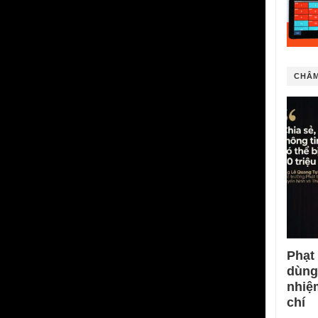
CHÂM
Phạt
dùng
nhiệ
chí