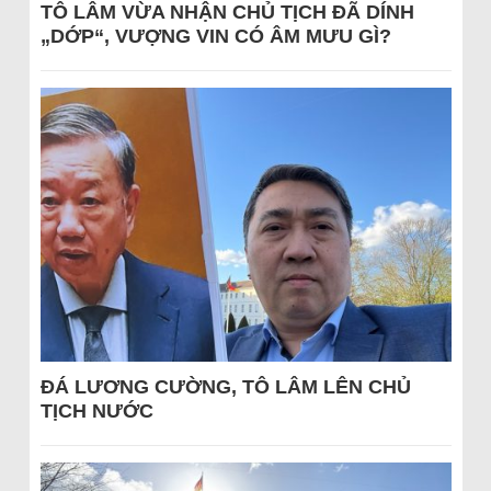
TÔ LÂM VỪA NHẬN CHỦ TỊCH ĐÃ DÍNH
„DỚP“, VƯỢNG VIN CÓ ÂM MƯU GÌ?
ĐÁ LƯƠNG CƯỜNG, TÔ LÂM LÊN CHỦ
TỊCH NƯỚC