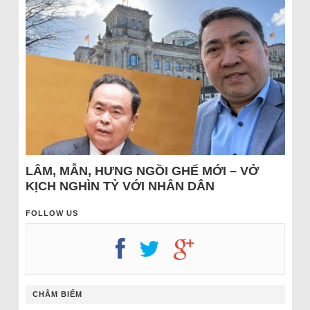
LÂM, MẪN, HƯNG NGỒI GHẾ MỚI – VỞ
KỊCH NGHÌN TỶ VỚI NHÂN DÂN
FOLLOW US
CHÂM BIẾM