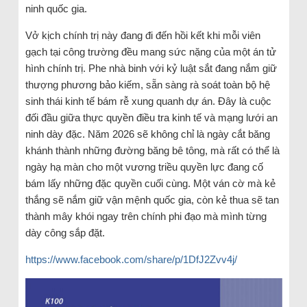
ninh quốc gia.
Vở kịch chính trị này đang đi đến hồi kết khi mỗi viên
gạch tại công trường đều mang sức nặng của một án tử
hình chính trị. Phe nhà binh với kỷ luật sắt đang nắm giữ
thượng phương bảo kiếm, sẵn sàng rà soát toàn bộ hệ
sinh thái kinh tế bám rễ xung quanh dự án. Đây là cuộc
đối đầu giữa thực quyền điều tra kinh tế và mạng lưới an
ninh dày đặc. Năm 2026 sẽ không chỉ là ngày cắt băng
khánh thành những đường băng bê tông, mà rất có thể là
ngày hạ màn cho một vương triều quyền lực đang cố
bám lấy những đặc quyền cuối cùng. Một ván cờ mà kẻ
thắng sẽ nắm giữ vận mệnh quốc gia, còn kẻ thua sẽ tan
thành mây khói ngay trên chính phi đạo mà mình từng
dày công sắp đặt.
https://www.facebook.com/share/p/1DfJ2Zvv4j/