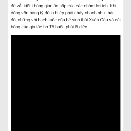
để vắt kiệt không gian ẩn nấp của các nhóm lợi ích. Khi
dòng vốn hàng tỷ đô la bị ép phải chảy nhanh như thác
đổ, những vòi bạch tuộc của hệ sinh thái Xuân Cầu và cái
bóng của gia tộc họ Tô buộc phải lộ diện.