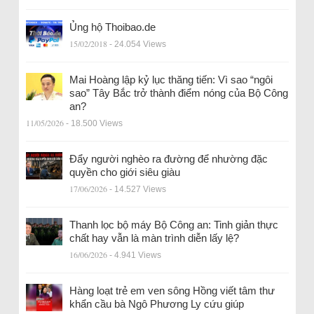
Ủng hộ Thoibao.de
15/02/2018
- 24.054 Views
Mai Hoàng lập kỷ lục thăng tiến: Vì sao “ngôi
sao” Tây Bắc trở thành điểm nóng của Bộ Công
an?
11/05/2026
- 18.500 Views
Đẩy người nghèo ra đường để nhường đặc
quyền cho giới siêu giàu
17/06/2026
- 14.527 Views
Thanh lọc bộ máy Bộ Công an: Tinh giản thực
chất hay vẫn là màn trình diễn lấy lệ?
16/06/2026
- 4.941 Views
Hàng loạt trẻ em ven sông Hồng viết tâm thư
khẩn cầu bà Ngô Phương Ly cứu giúp