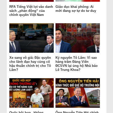
RFA Tiếng Việt lọt vào danh
Giáo dục khai phóng: Ai
sách „phản động“ của
mới đang sợ tự do tư duy
chính quyền Việt Nam
Xe sang vô giá: Đặc quyền
Kỷ nguyên Tô Lâm: Vì sao
cho lãnh đạo hay củng cố
hàng trăm Đảng Viên
hậu thuẫn chính trị cho Tô
ĐCSVN lại ủng hộ Nhà báo
Lâm?
Lê Trung Khoa?
Quốc hội họp „không
Ông Nguyễn Tiến Hải chính