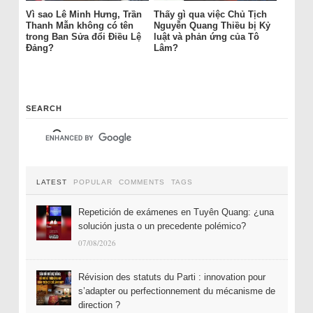
Vì sao Lê Minh Hưng, Trần
Thấy gì qua việc Chủ Tịch
Thanh Mẫn không có tên
Nguyễn Quang Thiều bị Kỷ
trong Ban Sửa đổi Điều Lệ
luật và phản ứng của Tô
Đảng?
Lâm?
SEARCH
LATEST
POPULAR
COMMENTS
TAGS
Repetición de exámenes en Tuyên Quang: ¿una
solución justa o un precedente polémico?
07/08/2026
Révision des statuts du Parti : innovation pour
s’adapter ou perfectionnement du mécanisme de
direction ?