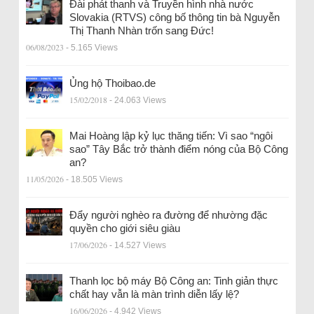
Đài phát thanh và Truyền hình nhà nước
Slovakia (RTVS) công bố thông tin bà Nguyễn
Thị Thanh Nhàn trốn sang Đức!
06/08/2023
- 5.165 Views
Ủng hộ Thoibao.de
15/02/2018
- 24.063 Views
Mai Hoàng lập kỷ lục thăng tiến: Vì sao “ngôi
sao” Tây Bắc trở thành điểm nóng của Bộ Công
an?
11/05/2026
- 18.505 Views
Đẩy người nghèo ra đường để nhường đặc
quyền cho giới siêu giàu
17/06/2026
- 14.527 Views
Thanh lọc bộ máy Bộ Công an: Tinh giản thực
chất hay vẫn là màn trình diễn lấy lệ?
16/06/2026
- 4.942 Views