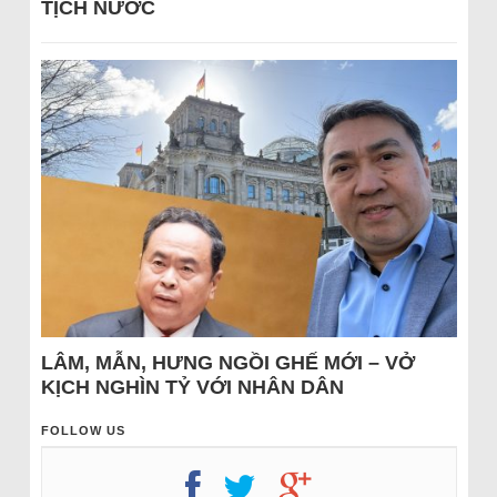
TỊCH NƯỚC
LÂM, MẪN, HƯNG NGỒI GHẾ MỚI – VỞ
KỊCH NGHÌN TỶ VỚI NHÂN DÂN
FOLLOW US