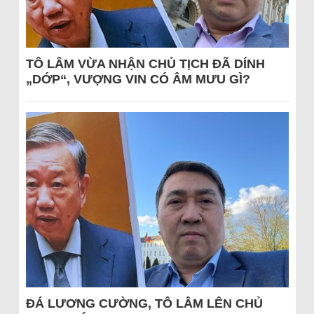
TÔ LÂM VỪA NHẬN CHỦ TỊCH ĐÃ DÍNH
„DỚP“, VƯỢNG VIN CÓ ÂM MƯU GÌ?
ĐÁ LƯƠNG CƯỜNG, TÔ LÂM LÊN CHỦ