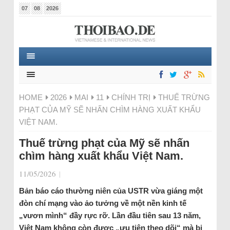
07
08
2026
HOME
2026
MAI
11
CHÍNH TRỊ
THUẾ TRỪNG
PHẠT CỦA MỸ SẼ NHẤN CHÌM HÀNG XUẤT KHẨU
VIỆT NAM.
Thuế trừng phạt của Mỹ sẽ nhấn
chìm hàng xuất khẩu Việt Nam.
11/05/2026
|
Bản báo cáo thường niên của USTR vừa giáng một
đòn chí mạng vào ảo tưởng về một nền kinh tế
„vươn mình“ đầy rực rỡ. Lần đầu tiên sau 13 năm,
Việt Nam không còn được „ưu tiên theo dõi“ mà bị