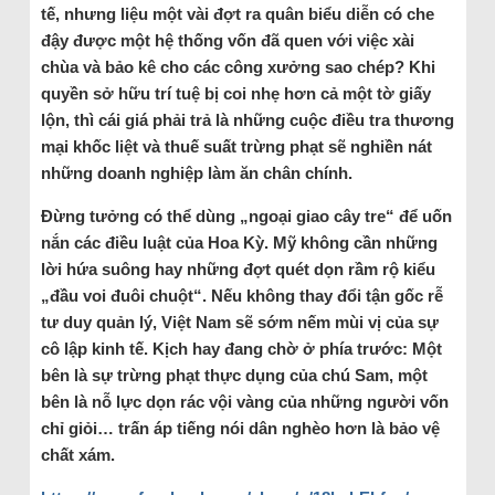
tế, nhưng liệu một vài đợt ra quân biểu diễn có che
đậy được một hệ thống vốn đã quen với việc xài
chùa và bảo kê cho các công xưởng sao chép? Khi
quyền sở hữu trí tuệ bị coi nhẹ hơn cả một tờ giấy
lộn, thì cái giá phải trả là những cuộc điều tra thương
mại khốc liệt và thuế suất trừng phạt sẽ nghiền nát
những doanh nghiệp làm ăn chân chính.
Đừng tưởng có thể dùng „ngoại giao cây tre“ để uốn
nắn các điều luật của Hoa Kỳ. Mỹ không cần những
lời hứa suông hay những đợt quét dọn rầm rộ kiểu
„đầu voi đuôi chuột“. Nếu không thay đổi tận gốc rễ
tư duy quản lý, Việt Nam sẽ sớm nếm mùi vị của sự
cô lập kinh tế. Kịch hay đang chờ ở phía trước: Một
bên là sự trừng phạt thực dụng của chú Sam, một
bên là nỗ lực dọn rác vội vàng của những người vốn
chỉ giỏi… trấn áp tiếng nói dân nghèo hơn là bảo vệ
chất xám.