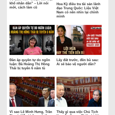
khổ nhân dân” – Lời nói
Hoa Kỳ điều tra tài sản lãnh
mới, cách làm cũ
đạo Trung Quốc: Liệu Việt
Nam có nên nhìn lại chính
mình
Đàn áp quyền tự do ngôn
Lấy đất trước, đền bù sau:
luận: Bà Hoàng Thị Hồng
Ai sẽ bảo vệ người dân?
Thái bị tuyên 6 năm tù
Vì sao Lê Minh Hưng, Trần
Thấy gì qua việc Chủ Tịch