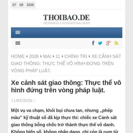
07
08
2026
HOME
2026
MAI
11
CHÍNH TRỊ
XE CẢNH SÁT
GIAO THÔNG: THỰC THỂ VÔ HÌNH ĐỨNG TRÊN
VÒNG PHÁP LUẬT.
Xe cảnh sát giao thông: Thực thể vô
hình đứng trên vòng pháp luật.
11/05/2026
|
Một vụ va chạm, khói bụi chưa tan, nhưng „phép
màu“ kỹ thuật số đã kịp thực thi: chiếc xe Cảnh sát
giao thông bỗng chốc trở thành thực thể vô danh.
Không biển số, không nhân dạng, chỉ còn là cụm từ