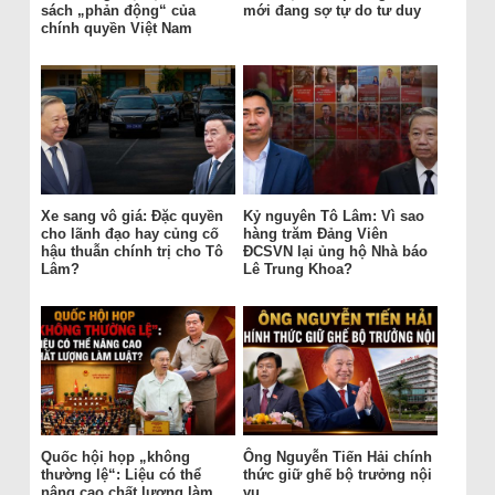
sách „phản động“ của
mới đang sợ tự do tư duy
chính quyền Việt Nam
Xe sang vô giá: Đặc quyền
Kỷ nguyên Tô Lâm: Vì sao
cho lãnh đạo hay củng cố
hàng trăm Đảng Viên
hậu thuẫn chính trị cho Tô
ĐCSVN lại ủng hộ Nhà báo
Lâm?
Lê Trung Khoa?
Quốc hội họp „không
Ông Nguyễn Tiến Hải chính
thường lệ“: Liệu có thể
thức giữ ghế bộ trưởng nội
nâng cao chất lượng làm
vụ