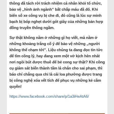
thông đã tách rời trách nhiệm cá nhân khỏi tổ chức,
bảo vệ „hình ảnh ngành“ bất chấp máu đã đổ. Khi
biển số xe công vụ bị che đi, đó cũng là lúc sự minh
bạch bị bóp nghẹt dưới gót giày của những bản hợp
đồng truyền thông ngầm.
Sự thật không nằm ở những gì họ viết, mà nằm ở
những khoảng trắng cố ý để bảo vệ những „người
không thể chạm tới“. Liệu chúng ta đang đọc tin tức
để tìm công lý, hay đang xem một vở kịch hèn nhát
nơi ngòi bút được thuê để bẻ cong sự thật? Khi công
cụ giám sát biến thành tấm lá chắn cho sai phạm, thì
báo chí chẳng qua chỉ là cái loa phường được trang
bị công nghệ xóa vết tích để phục vụ những kẻ cầm
quyền!
https://www.facebook.com/share/p/1a3iHeAtA6/