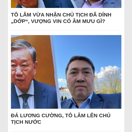
TÔ LÂM VỪA NHẬN CHỦ TỊCH ĐÃ DÍNH
„DỚP“, VƯỢNG VIN CÓ ÂM MƯU GÌ?
ĐÁ LƯƠNG CƯỜNG, TÔ LÂM LÊN CHỦ
TỊCH NƯỚC