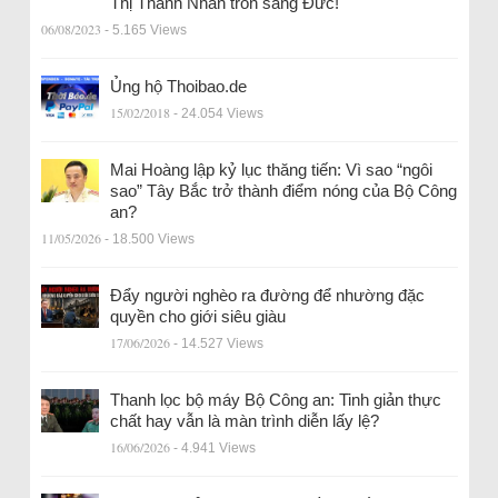
Thị Thanh Nhàn trốn sang Đức!
06/08/2023
- 5.165 Views
Ủng hộ Thoibao.de
15/02/2018
- 24.054 Views
Mai Hoàng lập kỷ lục thăng tiến: Vì sao “ngôi
sao” Tây Bắc trở thành điểm nóng của Bộ Công
an?
11/05/2026
- 18.500 Views
Đẩy người nghèo ra đường để nhường đặc
quyền cho giới siêu giàu
17/06/2026
- 14.527 Views
Thanh lọc bộ máy Bộ Công an: Tinh giản thực
chất hay vẫn là màn trình diễn lấy lệ?
16/06/2026
- 4.941 Views