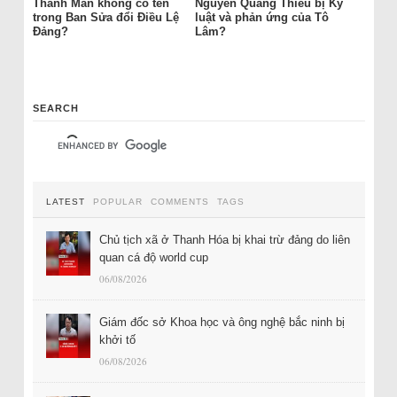
Thanh Mẫn không có tên
Nguyễn Quang Thiều bị Kỷ
trong Ban Sửa đổi Điều Lệ
luật và phản ứng của Tô
Đảng?
Lâm?
SEARCH
LATEST
POPULAR
COMMENTS
TAGS
Chủ tịch xã ở Thanh Hóa bị khai trừ đảng do liên
quan cá độ world cup
06/08/2026
Giám đốc sở Khoa học và ông nghệ bắc ninh bị
khởi tố
06/08/2026