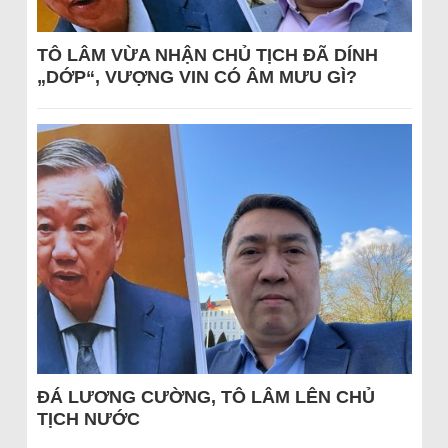
TÔ LÂM VỪA NHẬN CHỦ TỊCH ĐÃ DÍNH
„DỚP“, VƯỢNG VIN CÓ ÂM MƯU GÌ?
ĐÁ LƯƠNG CƯỜNG, TÔ LÂM LÊN CHỦ
TỊCH NƯỚC