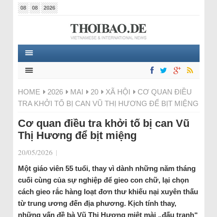
08
08
2026
HOME
2026
MAI
20
XÃ HỘI
CƠ QUAN ĐIỀU
TRA KHỞI TỐ BỊ CAN VŨ THỊ HƯƠNG ĐỂ BỊT MIỆNG
Cơ quan điều tra khởi tố bị can Vũ
Thị Hương để bịt miệng
20/05/2026
|
Một giáo viên 55 tuổi, thay vì dành những năm tháng
cuối cùng của sự nghiệp để gieo con chữ, lại chọn
cách gieo rắc hàng loạt đơn thư khiếu nại xuyên thấu
từ trung ương đến địa phương. Kịch tính thay,
những vấn đề bà Vũ Thị Hương miệt mài „đấu tranh“