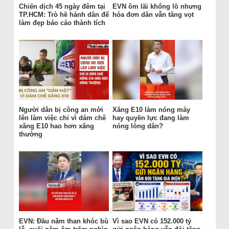
Chiến dịch 45 ngày đêm tại
EVN ôm lãi khổng lồ nhưng
TP.HCM: Trò hề hành dân để
hóa đơn dân vẫn tăng vọt
làm đẹp báo cáo thành tích
Người dân bị công an mời
Xăng E10 làm nóng máy
lên làm việc chỉ vì dám chê
hay quyền lực đang làm
xăng E10 hao hơn xăng
nóng lòng dân?
thường
EVN: Đầu năm than khóc bù
Vì sao EVN có 152.000 tỷ