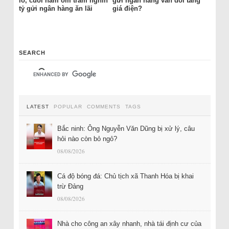
lỗ, cuối năm ôm trăm nghìn
gửi ngân hàng vẫn đòi tăng
tỷ gửi ngân hàng ăn lãi
giá điện?
SEARCH
LATEST
POPULAR
COMMENTS
TAGS
Bắc ninh: Ông Nguyễn Văn Dũng bị xử lý, câu
hỏi nào còn bỏ ngỏ?
08/08/2026
Cá độ bóng đá: Chủ tịch xã Thanh Hóa bị khai
trừ Đảng
08/08/2026
Nhà cho công an xây nhanh, nhà tái định cư của