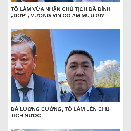
TÔ LÂM VỪA NHẬN CHỦ TỊCH ĐÃ DÍNH
„DỚP“, VƯỢNG VIN CÓ ÂM MƯU GÌ?
ĐÁ LƯƠNG CƯỜNG, TÔ LÂM LÊN CHỦ
TỊCH NƯỚC