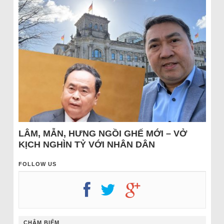
LÂM, MẪN, HƯNG NGỒI GHẾ MỚI – VỞ
KỊCH NGHÌN TỶ VỚI NHÂN DÂN
FOLLOW US
CHÂM BIẾM