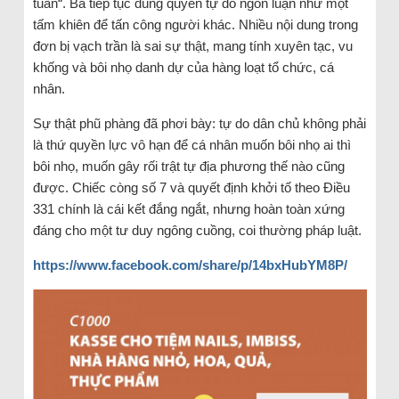
tuân“. Bà tiếp tục dùng quyền tự do ngôn luận như một
tấm khiên để tấn công người khác. Nhiều nội dung trong
đơn bị vạch trần là sai sự thật, mang tính xuyên tạc, vu
khống và bôi nhọ danh dự của hàng loạt tổ chức, cá
nhân.
Sự thật phũ phàng đã phơi bày: tự do dân chủ không phải
là thứ quyền lực vô hạn để cá nhân muốn bôi nhọ ai thì
bôi nhọ, muốn gây rối trật tự địa phương thế nào cũng
được. Chiếc còng số 7 và quyết định khởi tố theo Điều
331 chính là cái kết đắng ngắt, nhưng hoàn toàn xứng
đáng cho một tư duy ngông cuồng, coi thường pháp luật.
https://www.facebook.com/share/p/14bxHubYM8P/