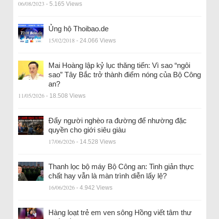
06/08/2023
- 5.165 Views
Ủng hộ Thoibao.de
15/02/2018
- 24.066 Views
Mai Hoàng lập kỷ lục thăng tiến: Vì sao “ngôi
sao” Tây Bắc trở thành điểm nóng của Bộ Công
an?
11/05/2026
- 18.508 Views
Đẩy người nghèo ra đường để nhường đặc
quyền cho giới siêu giàu
17/06/2026
- 14.528 Views
Thanh lọc bộ máy Bộ Công an: Tinh giản thực
chất hay vẫn là màn trình diễn lấy lệ?
16/06/2026
- 4.942 Views
Hàng loạt trẻ em ven sông Hồng viết tâm thư