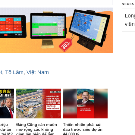
NEUES
Lon
viên
t
,
Tô Lâm
,
Việt Nam
triệu
Đảng Cộng sản muốn
Thiên nhiên phải cúi
 dự án
mở rộng các không
đầu trước siêu dự án
 tại Mỹ
gian lấn biển để làm
44.000 tỷ