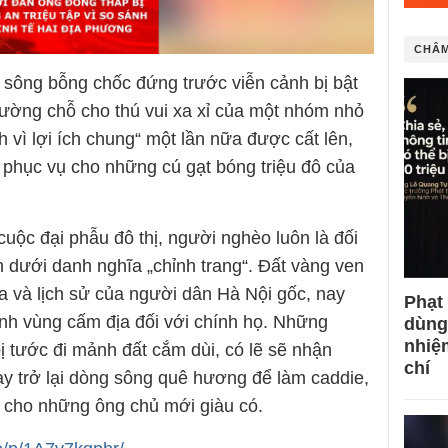
CHÂM
sông bỗng chốc đứng trước viễn cảnh bị bật
nhường chỗ cho thú vui xa xỉ của một nhóm nhỏ
h vì lợi ích chung“ một lần nữa được cất lên,
 phục vụ cho những cú gạt bóng triệu đô của
cuộc đại phẫu đô thị, người nghèo luôn là đối
ên dưới danh nghĩa „chỉnh trang“. Đất vàng ven
a và lịch sử của người dân Hà Nội gốc, nay
Phạt
nh vùng cấm địa đối với chính họ. Những
dùng
nhiệ
bị tước đi mảnh đất cắm dùi, có lẽ sẽ nhận
chí
y trở lại dòng sông quê hương để làm caddie,
 cho những ông chủ mới giàu có.