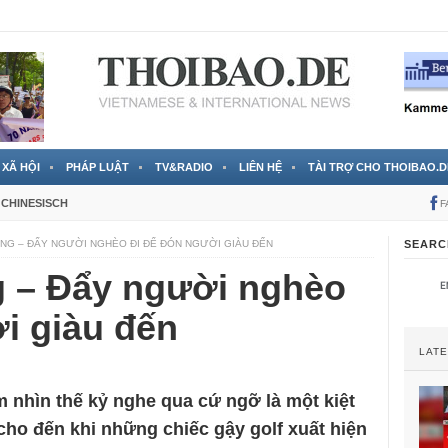
 đã được chính thức xác nhận
3 Jahren ago
XÃ HỘI
PHÁP LUẬT
TV&RADIO
LIÊN HỆ
TÀI TRỢ CHO THOIBAO.D
CHINESISCH
F
NG – ĐẨY NGƯỜI NGHÈO ĐI ĐỂ ĐÓN NGƯỜI GIÀU ĐẾN
SEARC
 – Đẩy người nghèo
i giàu đến
LAT
 nhìn thế kỷ nghe qua cứ ngỡ là một kiệt
, cho đến khi những chiếc gậy golf xuất hiện