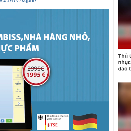
e/p/1A7v7kqphr/
Thủ 
nhục 
đạo 