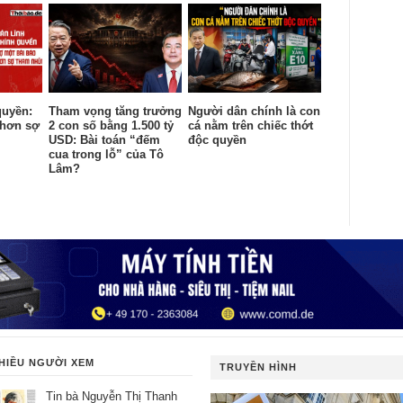
quyền:
Tham vọng tăng trưởng
Người dân chính là con
 hơn sợ
2 con số bằng 1.500 tỷ
cá nằm trên chiếc thớt
USD: Bài toán “đếm
độc quyền
cua trong lỗ” của Tô
Lâm?
HIỀU NGƯỜI XEM
TRUYỀN HÌNH
Tin bà Nguyễn Thị Thanh