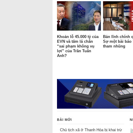
Khoản lỗ 45.000 tỷ của
Bản lĩnh chính 
EVN và tấm lá chắn
Sợ một bài báo
“sai phạm không vụ
tham nhũng
lợi” của Trần Tuấn
Anh?
BÀI MỚI
N
Chủ tịch xã ở Thanh Hóa bị khai trừ