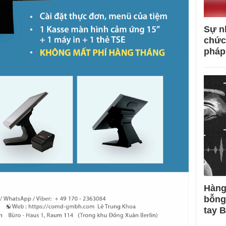
Sự n
chức
pháp
Hàng
bỗng
tay 