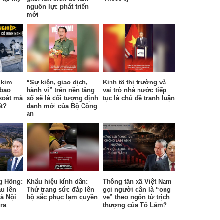
nguồn lực phát triển
mới
 kim
“Sự kiện, giao dịch,
Kinh tế thị trường và
 bao
hành vi” trên nền tảng
vai trò nhà nước tiếp
soát mà
số sẽ là đối tượng định
tục là chủ đề tranh luận
ết?
danh mới của Bộ Công
an
g Hồng:
Khẩu hiệu kính dân:
Thông tấn xã Việt Nam
àu lên
Thứ trang sức đắp lên
gọi người dân là “ong
à Nội
bộ sắc phục lạm quyền
ve” theo ngôn từ trịch
ra
thượng của Tô Lâm?