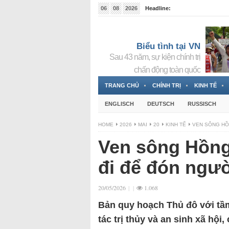
06
08
2026
Headline:
Tin bà Nguyễn Thị Thanh Nhàn đang ẩn náu tại Đức
Biểu tình tại VN
Sau 43 năm, sự kiện chính trị
chấn động toàn quốc
TRANG CHỦ
CHÍNH TRỊ
KINH TẾ
ENGLISCH
DEUTSCH
RUSSISCH
HOME
2026
MAI
20
KINH TẾ
VEN SÔNG HỒ
Ven sông Hồng
đi để đón ngườ
20/05/2026
|
|
1.068
Bản quy hoạch Thủ đô với tầm
tác trị thủy và an sinh xã hội