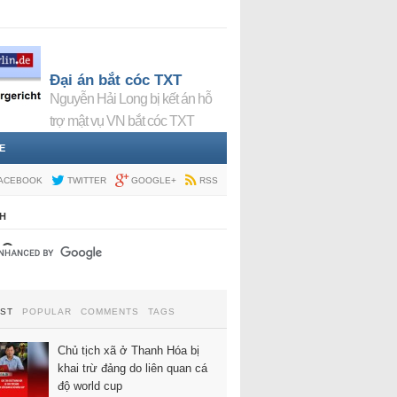
Đại án bắt cóc TXT
Nguyễn Hải Long bị kết án hỗ
trợ mật vụ VN bắt cóc TXT
E
ACEBOOK
TWITTER
GOOGLE+
RSS
H
EST
POPULAR
COMMENTS
TAGS
Chủ tịch xã ở Thanh Hóa bị
khai trừ đảng do liên quan cá
độ world cup