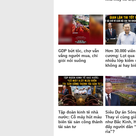
GDP bứt tốc, chợ vẫn
Hơn 30.000 viên
vắng người mua, chỉ
cương: Lọt qua
giỏi nói suông
nhiêu lớp kiểm 
không ai hay bi
Tập đoàn kinh tế nhà
Siêu Dự án Sôn
nước: Cỗ máy hút máu
Thay vì cùng gi
biến tài sản công thành
như Bắc Kinh, H
tài sản tư
đẩy người dân “
rìa”?