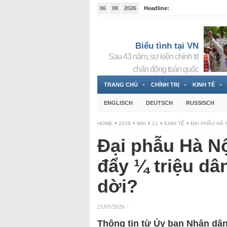
06
08
2026
Headline:
Tin bà Nguyễn Thị Thanh Nhàn đang ẩn náu tại Đức
Biểu tình tại VN
Sau 43 năm, sự kiện chính trị
chấn động toàn quốc
TRANG CHỦ
CHÍNH TRỊ
KINH TẾ
ENGLISCH
DEUTSCH
RUSSISCH
HOME
2026
MAI
21
KINH TẾ
ĐẠI PHẪU HÀ 
Đại phẫu Hà Nộ
đẩy ¼ triệu dâ
dời?
21/05/2026
|
Thông tin từ Ủy ban Nhân dâ