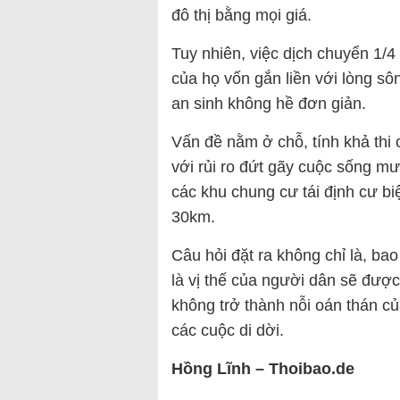
đô thị bằng mọi giá.
Tuy nhiên, việc dịch chuyển 1/4 
của họ vốn gắn liền với lòng sô
an sinh không hề đơn giản.
Vấn đề nằm ở chỗ, tính khả thi 
với rủi ro đứt gãy cuộc sống m
các khu chung cư tái định cư b
30km.
Câu hỏi đặt ra không chỉ là, ba
là vị thế của người dân sẽ được
không trở thành nỗi oán thán c
các cuộc di dời.
Hồng Lĩnh – Thoibao.de