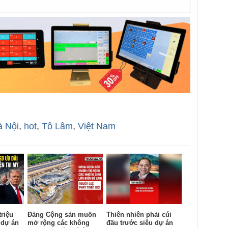
à Nội
,
hot
,
Tô Lâm
,
Việt Nam
triệu
Đảng Cộng sản muốn
Thiên nhiên phải cúi
 dự án
mở rộng các không
đầu trước siêu dự án