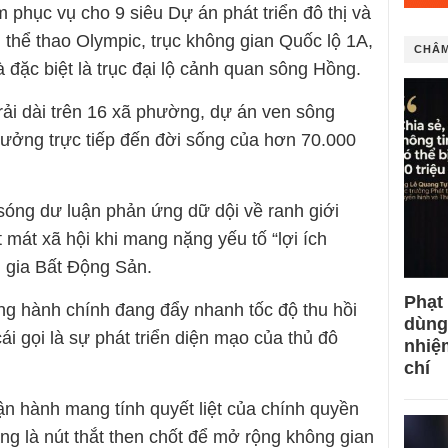
phục vụ cho 9 siêu Dự án phát triển đô thị và
hị thể thao Olympic, trục không gian Quốc lộ 1A,
CHÂM
 đặc biệt là trục đại lộ cảnh quan sông Hồng.
rải dài trên 16 xã phường, dự án ven sông
ưởng trực tiếp đến đời sống của hơn 70.000
 sóng dư luận phản ứng dữ dội về ranh giới
 mát xã hội khi mang nặng yếu tố “lợi ích
i gia Bất Động Sản.
Phạt
ống hành chính đang đẩy nhanh tốc độ thu hồi
dùng
ái gọi là sự phát triển diện mạo của thủ đô
nhiệ
chí
ận hành mang tính quyết liệt của chính quyền
ng là nút thắt then chốt để mở rộng không gian