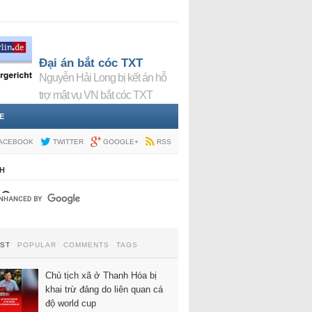
Đại án bắt cóc TXT
Nguyễn Hải Long bị kết án hỗ
trợ mật vụ VN bắt cóc TXT
E
ACEBOOK
TWITTER
GOOGLE+
RSS
H
EST
POPULAR
COMMENTS
TAGS
Chủ tịch xã ở Thanh Hóa bị
khai trừ đảng do liên quan cá
độ world cup