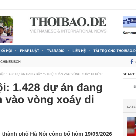
 đã được chính thức xác nhận
3 Jahren ago
XÃ HỘI
PHÁP LUẬT
TV&RADIO
LIÊN HỆ
TÀI TRỢ CHO THOIBAO.D
CHINESISCH
F
NỘI: 1.428 DỰ ÁN ĐANG ĐẨY ¼ TRIỆU DÂN VÀO VÒNG XOÁY DI DỜI?
SEARC
i: 1.428 dự án đang
n vào vòng xoáy di
LAT
n thành phố Hà Nội công bố hôm 19/05/2026