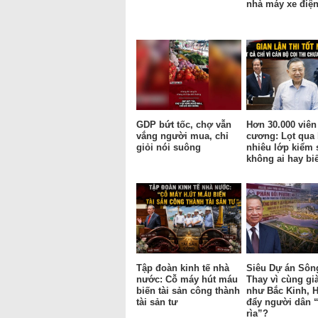
nhà máy xe điện
GDP bứt tốc, chợ vẫn
Hơn 30.000 viên
vắng người mua, chỉ
cương: Lọt qua
giỏi nói suông
nhiêu lớp kiểm 
không ai hay bi
Tập đoàn kinh tế nhà
Siêu Dự án Sôn
nước: Cỗ máy hút máu
Thay vì cùng gi
biến tài sản công thành
như Bắc Kinh, H
tài sản tư
đẩy người dân “
rìa”?