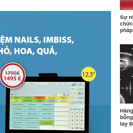
Sự n
chức
pháp
Hàng
bỗng
tay 