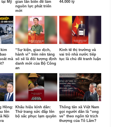
 tại Mỹ
gian lấn biển để làm
44.000 tỷ
nguồn lực phát triển
mới
 kim
“Sự kiện, giao dịch,
Kinh tế thị trường và
 bao
hành vi” trên nền tảng
vai trò nhà nước tiếp
soát mà
số sẽ là đối tượng định
tục là chủ đề tranh luận
ết?
danh mới của Bộ Công
an
g Hồng:
Khẩu hiệu kính dân:
Thông tấn xã Việt Nam
àu lên
Thứ trang sức đắp lên
gọi người dân là “ong
à Nội
bộ sắc phục lạm quyền
ve” theo ngôn từ trịch
ra
thượng của Tô Lâm?