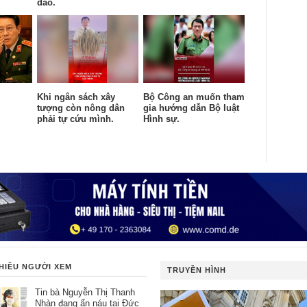
đảo.
Khi ngân sách xây
Bộ Công an muốn tham
tượng còn nông dân
gia hướng dẫn Bộ luật
phải tự cứu mình.
Hình sự.
HIỀU NGƯỜI XEM
TRUYỀN HÌNH
Tin bà Nguyễn Thị Thanh
Nhàn đang ẩn náu tại Đức