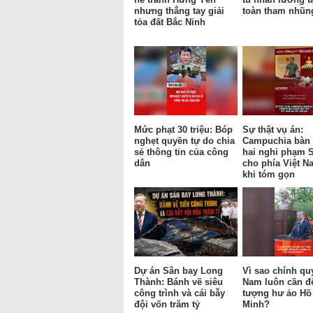
nhưng thẳng tay giải
toàn tham nhũn
tỏa đất Bắc Ninh
Mức phạt 30 triệu: Bóp
Sự thật vụ án:
nghẹt quyền tự do chia
Campuchia bàn 
sẻ thông tin của công
hai nghi phạm 
dân
cho phía Việt N
khi tóm gọn
Dự án Sân bay Long
Vì sao chính qu
Thành: Bánh vẽ siêu
Nam luôn cần đ
công trình và cái bẫy
tượng hư ảo Hồ
đội vốn trăm tỷ
Minh?