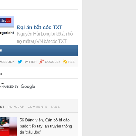
Đại án bắt cóc TXT
Nguyễn Hải Long bị kết án hỗ
trợ mật vụ VN bắt cóc TXT
E
ACEBOOK
TWITTER
GOOGLE+
RSS
H
EST
POPULAR
COMMENTS
TAGS
56 Đảng viên, Cán bộ bị cáo
buộc tiếp tay lan truyền thông
tin ‘xấu độc’