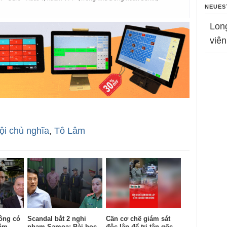
NEUES
Lon
viên
ội chủ nghĩa
,
Tô Lâm
ông có
Scandal bắt 2 nghi
Cần cơ chế giám sát
âm,
phạm Samoa: Bài học
độc lập để trị tận gốc