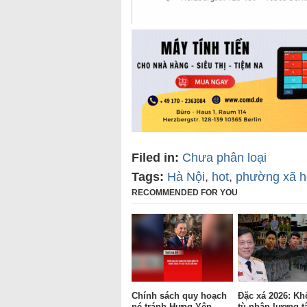
Filed in:
Chưa phân loại
Tags:
Hà Nội
,
hot
,
phường xã h
RECOMMENDED FOR YOU
Chính sách quy hoạch
Đặc xá 2026: Kh
né tránh Hưng Yên
tù nhân lương t