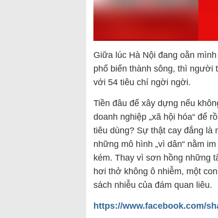
Giữa lúc Hà Nội đang oằn mình t
phố biến thành sông, thì người t
với 54 tiêu chí ngời ngời.
Tiền đâu để xây dựng nếu không
doanh nghiệp „xã hội hóa“ để rồi
tiêu dùng? Sự thật cay đắng là
những mô hình „vì dân“ nằm im t
kém. Thay vì sơn hồng những tấ
hơi thở không ô nhiễm, một con
sách nhiễu của đám quan liêu.
https://www.facebook.com/sh