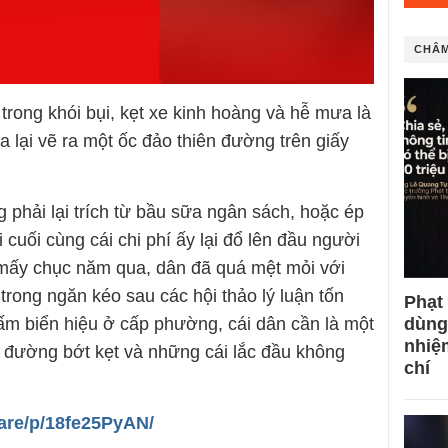
CHÂM
rong khói bụi, kẹt xe kinh hoàng và hễ mưa là
a lại vẽ ra một ốc đảo thiên đường trên giấy
 phải lại trích từ bầu sữa ngân sách, hoặc ép
 cuối cùng cái chi phí ấy lại đổ lên đầu người
 mấy chục năm qua, dân đã quá mệt mỏi với
rong ngăn kéo sau các hội thảo lý luận tốn
Phạt
dùng
m biển hiệu ở cấp phường, cái dân cần là một
nhiệ
 đường bớt kẹt và những cái lắc đầu không
chí
are/p/18fe25PyAN/