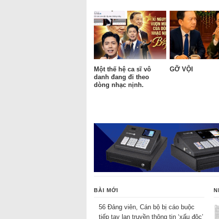
Một thế hệ ca sĩ vô
GỠ VỘI
danh đang đi theo
dòng nhạc nịnh.
BÀI MỚI
N
56 Đảng viên, Cán bộ bị cáo buộc
tiếp tay lan truyền thông tin ‘xấu độc’