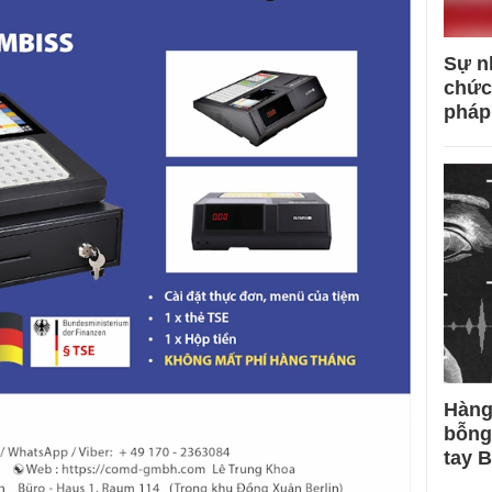
Sự n
chức
pháp
Hàng
bỗng
tay 