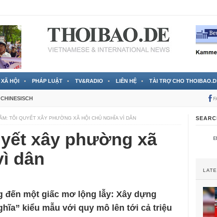
 đã được chính thức xác nhận
3 Jahren ago
XÃ HỘI
PHÁP LUẬT
TV&RADIO
LIÊN HỆ
TÀI TRỢ CHO THOIBAO.D
CHINESISCH
F
ÂM: TÔI QUYẾT XÂY PHƯỜNG XÃ HỘI CHỦ NGHĨA VÌ DÂN
SEARC
uyết xây phường xã
vì dân
LAT
 đến một giấc mơ lộng lẫy: Xây dựng
ĩa” kiểu mẫu với quy mô lên tới cả triệu