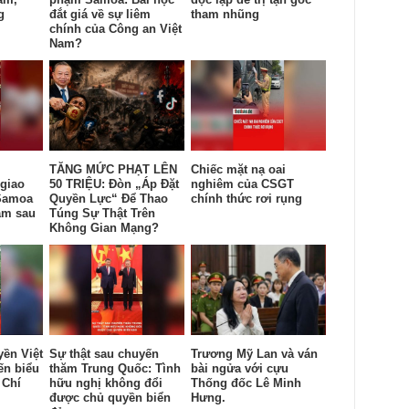
g
đắt giá về sự liêm
tham nhũng
chính của Công an Việt
Nam?
TĂNG MỨC PHẠT LÊN
Chiếc mặt nạ oai
giao
50 TRIỆU: Đòn „Áp Đặt
nghiêm của CSGT
Samoa
Quyền Lực“ Để Thao
chính thức rơi rụng
am sau
Túng Sự Thật Trên
Không Gian Mạng?
yền Việt
Sự thật sau chuyến
Trương Mỹ Lan và ván
ến biểu
thăm Trung Quốc: Tình
bài ngửa với cựu
 Chí
hữu nghị không đổi
Thống đốc Lê Minh
được chủ quyền biển
Hưng.