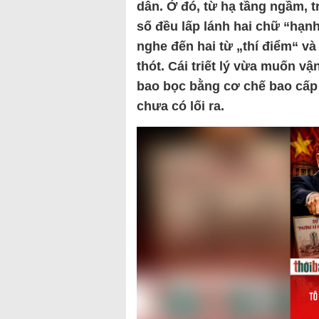
dân. Ở đó, từ hạ tầng ngầm,
số đều lấp lánh hai chữ “hạnh
nghe đến hai từ „thí điểm“ và 
thót. Cái triết lý vừa muốn vậ
bao bọc bằng cơ chế bao cấp 
chưa có lối ra.