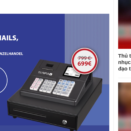
Thủ 
nhục 
đạo 