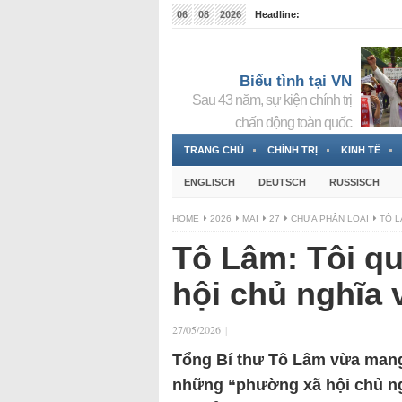
06
08
2026
Headline:
Tin bà Nguyễn Thị Thanh Nhàn đang ẩn náu tại Đức
Biểu tình tại VN
Sau 43 năm, sự kiện chính trị
chấn động toàn quốc
TRANG CHỦ
CHÍNH TRỊ
KINH TẾ
ENGLISCH
DEUTSCH
RUSSISCH
HOME
2026
MAI
27
CHƯA PHÂN LOẠI
TÔ L
Tô Lâm: Tôi q
hội chủ nghĩa 
27/05/2026
|
Tổng Bí thư Tô Lâm vừa mang
những “phường xã hội chủ ngh