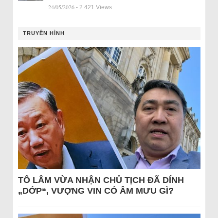
24/05/2026
- 2.421 Views
TRUYỀN HÌNH
TÔ LÂM VỪA NHẬN CHỦ TỊCH ĐÃ DÍNH
„DỚP“, VƯỢNG VIN CÓ ÂM MƯU GÌ?