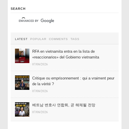
SEARCH
LATEST
POPULAR
COMMENTS
TAGS
RFA en vietnamita entra en la lista de
«reaccionarios» del Gobierno vietnamita
07/08/2026
Critique ou emprisonnement : qui a vraiment peur
de la vérité ?
07/08/2026
베트남 변호사 연합회, 곧 해체될 전망
07/08/2026