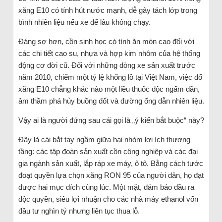
xăng E10 có tính hút nước mạnh, dễ gây tách lớp trong
bình nhiên liệu nếu xe để lâu không chạy.
Đáng sợ hơn, cồn sinh học có tính ăn mòn cao đối với
các chi tiết cao su, nhựa và hợp kim nhôm của hệ thống
động cơ đời cũ. Đối với những dòng xe sản xuất trước
năm 2010, chiếm một tỷ lệ khổng lồ tại Việt Nam, việc đổ
xăng E10 chẳng khác nào một liều thuốc độc ngấm dần,
âm thầm phá hủy buồng đốt và đường ống dẫn nhiên liệu.
Vậy ai là người đứng sau cái gọi là „ý kiến bắt buộc“ này?
Đây là cái bắt tay ngầm giữa hai nhóm lợi ích thượng
tầng: các tập đoàn sản xuất cồn công nghiệp và các đại
gia ngành sản xuất, lắp ráp xe máy, ô tô. Bằng cách tước
đoạt quyền lựa chọn xăng RON 95 của người dân, họ đạt
được hai mục đích cùng lúc. Một mặt, đảm bảo đầu ra
độc quyền, siêu lợi nhuận cho các nhà máy ethanol vốn
đầu tư nghìn tỷ nhưng liên tục thua lỗ.