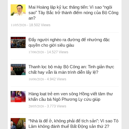
Mai Hoàng lập kỷ lục thăng tiến: Vì sao “ngôi
sao” Tây Bắc trở thành điểm nóng của Bộ Công
an?
11/05/2026
- 18.502 Views
Đẩy người nghèo ra đường để nhường đặc
quyền cho giới siêu giàu
17/06/2026
- 14.527 Views
Thanh lọc bộ máy Bộ Công an: Tinh giản thực
chất hay vẫn là màn trình diễn lấy lệ?
16/06/2026
- 4.942 Views
Hàng loạt trẻ em ven sông Hồng viết tâm thư
khẩn cầu bà Ngô Phương Ly cứu giúp
28/05/2026
- 3.773 Views
“Nhà là để ở, không phải để tích sản”: Vì sao Tô
Lâm không đánh thuế Bất Động sản thứ 2?