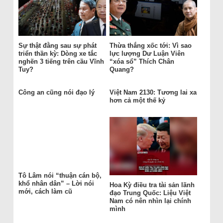
Sự thật đằng sau sự phát
Thừa thắng xốc tới: Vì sao
triển thần kỳ: Dòng xe tắc
lực lượng Dư Luận Viên
nghẽn 3 tiếng trên cầu Vĩnh
“xóa sổ” Thích Chân
Tuy?
Quang?
Công an cũng nói đạo lý
Việt Nam 2130: Tương lai xa
hơn cả một thế kỷ
Tô Lâm nói “thuận cán bộ,
khổ nhân dân” – Lời nói
Hoa Kỳ điều tra tài sản lãnh
mới, cách làm cũ
đạo Trung Quốc: Liệu Việt
Nam có nên nhìn lại chính
mình