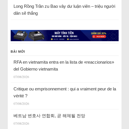
Long Rồng Trần
zu
Bao vây dư luận viên – triệu người
dân sẽ thắng
BÀI MỚI
RFA en vietnamita entra en la lista de «reaccionarios»
del Gobierno vietnamita
07/08/2026
Critique ou emprisonnement : qui a vraiment peur de la
vérité ?
07/08/2026
베트남 변호사 연합회, 곧 해체될 전망
07/08/2026