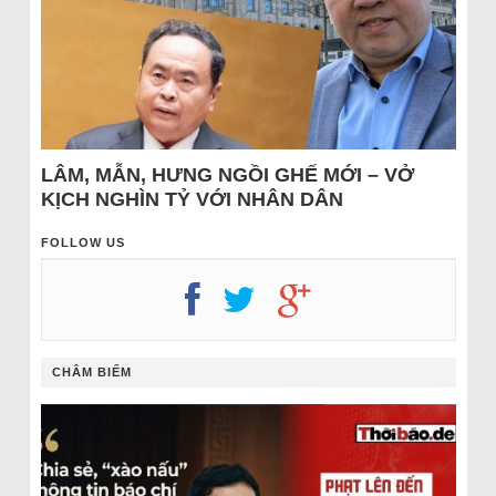
LÂM, MẪN, HƯNG NGỒI GHẾ MỚI – VỞ
KỊCH NGHÌN TỶ VỚI NHÂN DÂN
FOLLOW US
CHÂM BIẾM