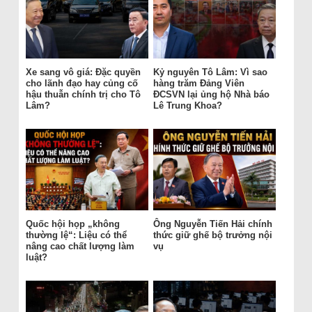
Xe sang vô giá: Đặc quyền
Kỷ nguyên Tô Lâm: Vì sao
cho lãnh đạo hay củng cố
hàng trăm Đảng Viên
hậu thuẫn chính trị cho Tô
ĐCSVN lại ủng hộ Nhà báo
Lâm?
Lê Trung Khoa?
Quốc hội họp „không
Ông Nguyễn Tiến Hải chính
thường lệ“: Liệu có thể
thức giữ ghế bộ trưởng nội
nâng cao chất lượng làm
vụ
luật?