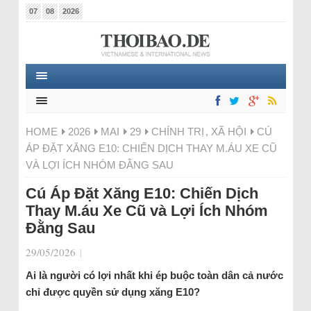
07
08
2026
HOME
2026
MAI
29
CHÍNH TRỊ
,
XÃ HỘI
CÚ
ÁP ĐẶT XĂNG E10: CHIẾN DỊCH THAY M.ÁU XE CŨ
VÀ LỢI ÍCH NHÓM ĐẰNG SAU
Cú Áp Đặt Xăng E10: Chiến Dịch
Thay M.áu Xe Cũ và Lợi Ích Nhóm
Đằng Sau
29/05/2026
|
Ai là người có lợi nhất khi ép buộc toàn dân cả nước
chỉ được quyền sử dụng xăng E10?