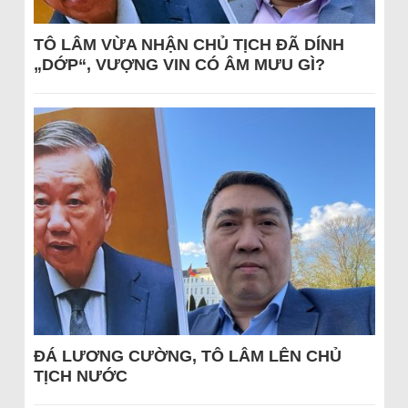
TÔ LÂM VỪA NHẬN CHỦ TỊCH ĐÃ DÍNH
„DỚP“, VƯỢNG VIN CÓ ÂM MƯU GÌ?
ĐÁ LƯƠNG CƯỜNG, TÔ LÂM LÊN CHỦ
TỊCH NƯỚC