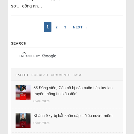
sợ… công an…
1
2
3
NEXT →
SEARCH
LATEST
POPULAR
COMMENTS
TAGS
56 Đảng viên, Cán bộ bị cáo buộc tiếp tay lan
truyền thông tin ‘xấu độc’
05/08/2026
Khánh Sky bị bắt khẩn cấp – Yêu nước mõm
05/08/2026