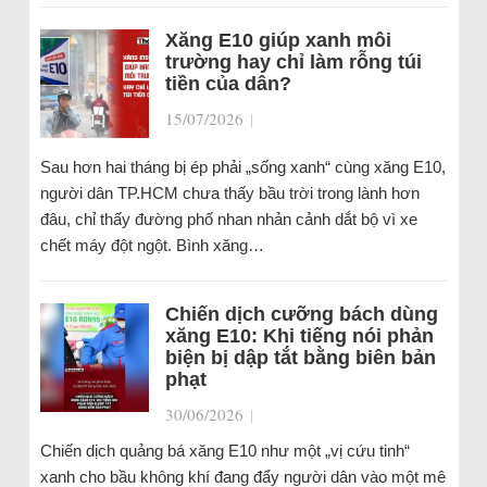
Xăng E10 giúp xanh môi
trường hay chỉ làm rỗng túi
tiền của dân?
15/07/2026
|
Sau hơn hai tháng bị ép phải „sống xanh“ cùng xăng E10,
người dân TP.HCM chưa thấy bầu trời trong lành hơn
đâu, chỉ thấy đường phố nhan nhản cảnh dắt bộ vì xe
chết máy đột ngột. Bình xăng…
Chiến dịch cưỡng bách dùng
xăng E10: Khi tiếng nói phản
biện bị dập tắt bằng biên bản
phạt
30/06/2026
|
Chiến dịch quảng bá xăng E10 như một „vị cứu tinh“
xanh cho bầu không khí đang đẩy người dân vào một mê