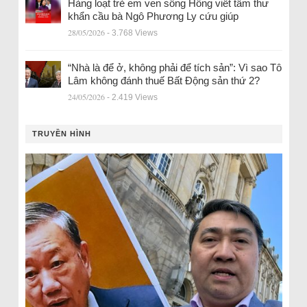
Hàng loạt trẻ em ven sông Hồng viết tâm thư
khẩn cầu bà Ngô Phương Ly cứu giúp
28/05/2026
- 3.768 Views
“Nhà là để ở, không phải để tích sản”: Vì sao Tô
Lâm không đánh thuế Bất Động sản thứ 2?
24/05/2026
- 2.419 Views
TRUYỀN HÌNH