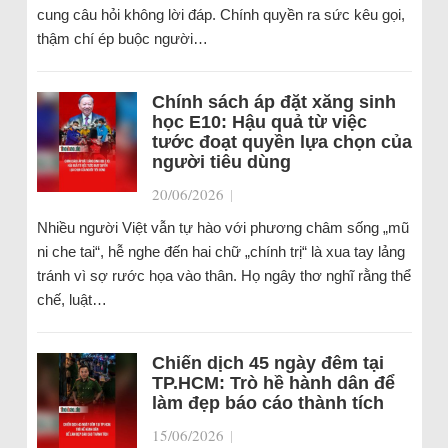
cung câu hỏi không lời đáp. Chính quyền ra sức kêu gọi,
thậm chí ép buộc người…
Chính sách áp đặt xăng sinh
học E10: Hậu quả từ việc
tước đoạt quyền lựa chọn của
người tiêu dùng
20/06/2026
|
Nhiều người Việt vẫn tự hào với phương châm sống „mũ
ni che tai“, hễ nghe đến hai chữ „chính trị“ là xua tay lảng
tránh vì sợ rước họa vào thân. Họ ngây thơ nghĩ rằng thể
chế, luật…
Chiến dịch 45 ngày đêm tại
TP.HCM: Trò hề hành dân để
làm đẹp báo cáo thành tích
15/06/2026
|