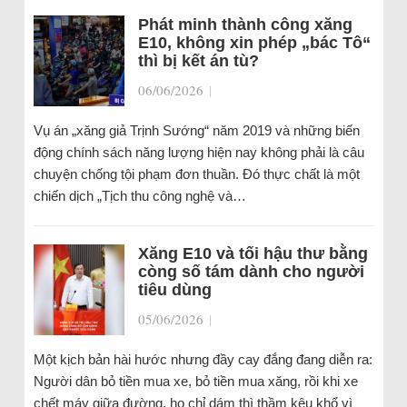
Phát minh thành công xăng
E10, không xin phép „bác Tô“
thì bị kết án tù?
06/06/2026
|
Vụ án „xăng giả Trịnh Sướng“ năm 2019 và những biến
động chính sách năng lượng hiện nay không phải là câu
chuyện chống tội phạm đơn thuần. Đó thực chất là một
chiến dịch „Tịch thu công nghệ và…
Xăng E10 và tối hậu thư bằng
còng số tám dành cho người
tiêu dùng
05/06/2026
|
Một kịch bản hài hước nhưng đầy cay đắng đang diễn ra:
Người dân bỏ tiền mua xe, bỏ tiền mua xăng, rồi khi xe
chết máy giữa đường, họ chỉ dám thì thầm kêu khổ vì