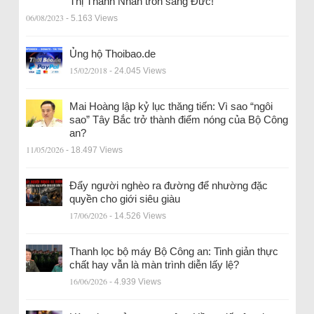
Thị Thanh Nhàn trốn sang Đức!
06/08/2023
- 5.163 Views
Ủng hộ Thoibao.de
15/02/2018
- 24.045 Views
Mai Hoàng lập kỷ lục thăng tiến: Vì sao “ngôi
sao” Tây Bắc trở thành điểm nóng của Bộ Công
an?
11/05/2026
- 18.497 Views
Đẩy người nghèo ra đường để nhường đặc
quyền cho giới siêu giàu
17/06/2026
- 14.526 Views
Thanh lọc bộ máy Bộ Công an: Tinh giản thực
chất hay vẫn là màn trình diễn lấy lệ?
16/06/2026
- 4.939 Views