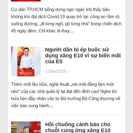
Cư dân TP.HCM bỗng dưng ngơ ngác khi thấy bầu
không khí đại dịch Covid-19 quay trở lại: công an rầm rộ
xuống đường, „đi từng ngõ, gõ từng nhà“ trong chiến dịch
45 ngày đêm. Chỉ khác là thay…
Người dân bị ép buộc sử
dụng xăng E10 vì sự biến mất
của E5
12/06/2026
|
Thêm một lần nữa, nghệ thuật „nói một đằng làm một
nẻo“ của các nhà quản lý lại đạt đến đỉnh cao! Nghe lời
hứa hẹn đầy nhân văn từ Bộ trưởng Bộ Công thương về
việc bán song hành…
Hồi chuông cảnh báo cho
chuỗi cung ứng xăng E10