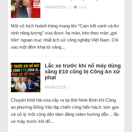
09/06/2026
|
|
1.074
Một vở kịch hoành tráng mang tên “Cam kết xanh và An
ninh năng lượng” vừa được hạ màn, kéo theo màn „gọi
hồn“ ngoạn mục nhất lịch sử công nghiệp Việt Nam. Chỉ
sau một đêm khai tử xăng…
Lắc xe trước khi nổ máy dùng
xăng E10 cũng bị Công An xử
phạt
08/06/2026
|
Chuyện khôi hài vừa xảy ra tại tỉnh Ninh Bình khi Công
an phường Đồng Văn lập chiến công hiển hách: tóm gọn
và xử lý một công dân dám đăng video hướng dẫn… lắc
xe máy trước khi đổ…