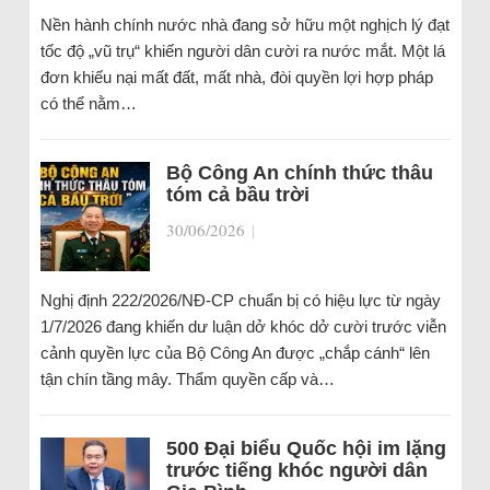
Nền hành chính nước nhà đang sở hữu một nghịch lý đạt
tốc độ „vũ trụ“ khiến người dân cười ra nước mắt. Một lá
đơn khiếu nại mất đất, mất nhà, đòi quyền lợi hợp pháp
có thể nằm…
Bộ Công An chính thức thâu
tóm cả bầu trời
30/06/2026
|
Nghị định 222/2026/NĐ-CP chuẩn bị có hiệu lực từ ngày
1/7/2026 đang khiến dư luận dở khóc dở cười trước viễn
cảnh quyền lực của Bộ Công An được „chắp cánh“ lên
tận chín tầng mây. Thẩm quyền cấp và…
500 Đại biểu Quốc hội im lặng
trước tiếng khóc người dân