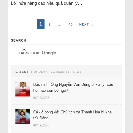
Lời hứa nâng cao hiệu quả quản lý…
1
…
2
40
NEXT →
SEARCH
LATEST
POPULAR
COMMENTS
TAGS
Bắc ninh: Ông Nguyễn Văn Dũng bị xử lý, câu
hỏi nào còn bỏ ngỏ?
08/08/2026
Cá độ bóng đá: Chủ tịch xã Thanh Hóa bị khai
trừ Đảng
08/08/2026