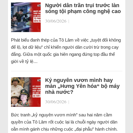
Người dân trần trụi trước làn
sóng tội phạm công nghệ cao
30/06/2026
|
Phát biểu đanh thép của Tô Lâm về việc „tuyệt đối không
để lộ, lọt dữ liệu“ chỉ khiến người dân cười trừ trong cay
đắng. Giữa một quốc gia hiên ngang đứng top đầu thế
giới về tỷ lệ…
Kỷ nguyên vươn mình hay
màn „Hưng Yên hóa“ bộ máy
nhà nước?
30/06/2026
|
Bức tranh „kỷ nguyên vươn mình“ sau hai năm cầm
quyền của Tô Lâm rốt cuộc lại là chuỗi ngày người dân
oằn mình gánh chịu những cuộc „đại phẫu“ hành chính.