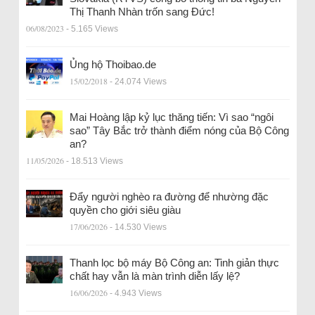
Thị Thanh Nhàn trốn sang Đức!
06/08/2023
- 5.165 Views
Ủng hộ Thoibao.de
15/02/2018
- 24.074 Views
Mai Hoàng lập kỷ lục thăng tiến: Vì sao “ngôi
sao” Tây Bắc trở thành điểm nóng của Bộ Công
an?
11/05/2026
- 18.513 Views
Đẩy người nghèo ra đường để nhường đặc
quyền cho giới siêu giàu
17/06/2026
- 14.530 Views
Thanh lọc bộ máy Bộ Công an: Tinh giản thực
chất hay vẫn là màn trình diễn lấy lệ?
16/06/2026
- 4.943 Views