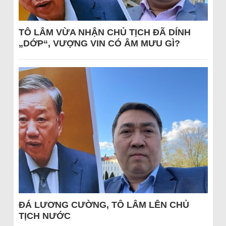
TÔ LÂM VỪA NHẬN CHỦ TỊCH ĐÃ DÍNH
„DỚP“, VƯỢNG VIN CÓ ÂM MƯU GÌ?
ĐÁ LƯƠNG CƯỜNG, TÔ LÂM LÊN CHỦ
TỊCH NƯỚC