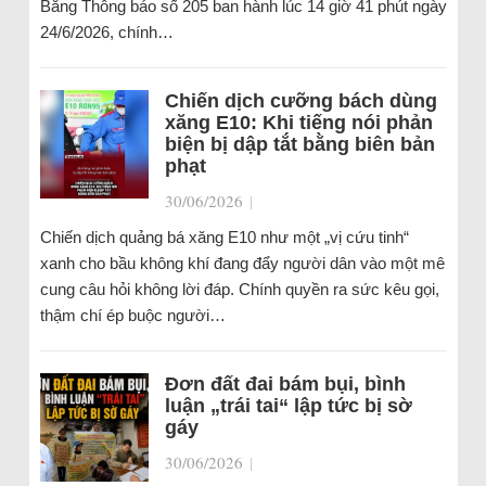
Bằng Thông báo số 205 ban hành lúc 14 giờ 41 phút ngày
24/6/2026, chính…
Chiến dịch cưỡng bách dùng
xăng E10: Khi tiếng nói phản
biện bị dập tắt bằng biên bản
phạt
30/06/2026
|
Chiến dịch quảng bá xăng E10 như một „vị cứu tinh“
xanh cho bầu không khí đang đẩy người dân vào một mê
cung câu hỏi không lời đáp. Chính quyền ra sức kêu gọi,
thậm chí ép buộc người…
Đơn đất đai bám bụi, bình
luận „trái tai“ lập tức bị sờ
gáy
30/06/2026
|