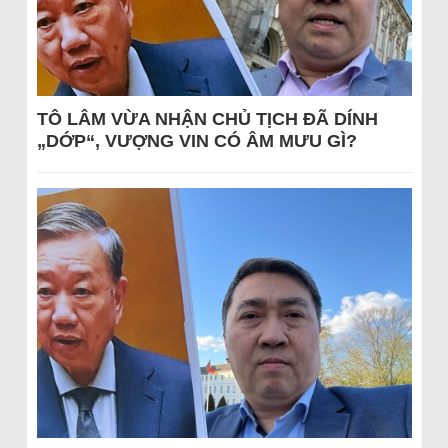
TÔ LÂM VỪA NHẬN CHỦ TỊCH ĐÃ DÍNH
„DỚP“, VƯỢNG VIN CÓ ÂM MƯU GÌ?