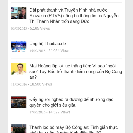
Đài phát thanh và Truyền hình nhà nước
Slovakia (RTVS) công bố thông tin bà Nguyễn
Thị Thanh Nhàn trốn sang Đức!
06/08/2023
- 5.165 Views
Ủng hộ Thoibao.de
15/02/2018
- 24.054 Views
Mai Hoàng lập kỷ lục thăng tiến: Vì sao “ngôi
sao” Tây Bắc trở thành điểm nóng của Bộ Công
an?
11/05/2026
- 18.500 Views
Đẩy người nghèo ra đường để nhường đặc
quyền cho giới siêu giàu
17/06/2026
- 14.527 Views
Thanh lọc bộ máy Bộ Công an: Tinh giản thực
chất hay vẫn là màn trình diễn lấy lệ?