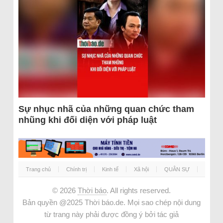
Sự nhục nhã của những quan chức tham
nhũng khi đối diện với pháp luật
Trang chủ
Chính trị
Kinh tế
Xã hội
QUÂN SỰ
© 2026
Thời báo
. All rights reserved.
Bản quyền @2025 Thời báo.de. Mọi sao chép nội dung
từ trang này phải được đồng ý bởi tác giả