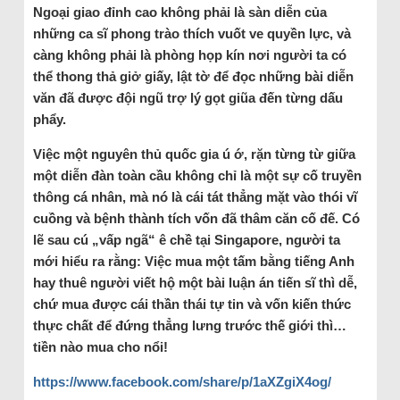
Ngoại giao đỉnh cao không phải là sàn diễn của
những ca sĩ phong trào thích vuốt ve quyền lực, và
càng không phải là phòng họp kín nơi người ta có
thể thong thả giở giấy, lật tờ để đọc những bài diễn
văn đã được đội ngũ trợ lý gọt giũa đến từng dấu
phẩy.
Việc một nguyên thủ quốc gia ú ớ, rặn từng từ giữa
một diễn đàn toàn cầu không chỉ là một sự cố truyền
thông cá nhân, mà nó là cái tát thẳng mặt vào thói vĩ
cuồng và bệnh thành tích vốn đã thâm căn cố đế. Có
lẽ sau cú „vấp ngã“ ê chề tại Singapore, người ta
mới hiểu ra rằng: Việc mua một tấm bằng tiếng Anh
hay thuê người viết hộ một bài luận án tiến sĩ thì dễ,
chứ mua được cái thần thái tự tin và vốn kiến thức
thực chất để đứng thẳng lưng trước thế giới thì…
tiền nào mua cho nổi!
https://www.facebook.com/share/p/1aXZgiX4og/