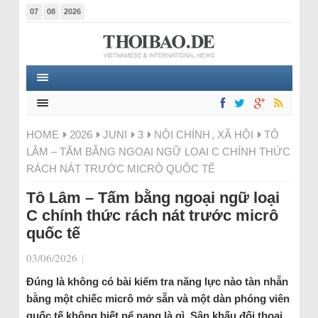
07
08
2026
HOME
2026
JUNI
3
NỘI CHÍNH
,
XÃ HỘI
TÔ
LÂM – TẤM BẰNG NGOẠI NGỮ LOẠI C CHÍNH THỨC
RÁCH NÁT TRƯỚC MICRÔ QUỐC TẾ
Tô Lâm – Tấm bằng ngoại ngữ loại
C chính thức rách nát trước micrô
quốc tế
03/06/2026
|
Đúng là không có bài kiểm tra năng lực nào tàn nhẫn
bằng một chiếc micrô mở sẵn và một dàn phóng viên
quốc tế không biết nể nang là gì. Sân khấu đối thoại