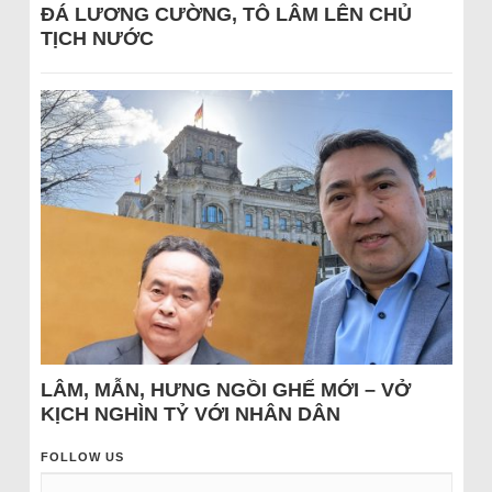
ĐÁ LƯƠNG CƯỜNG, TÔ LÂM LÊN CHỦ
TỊCH NƯỚC
LÂM, MẪN, HƯNG NGỒI GHẾ MỚI – VỞ
KỊCH NGHÌN TỶ VỚI NHÂN DÂN
FOLLOW US