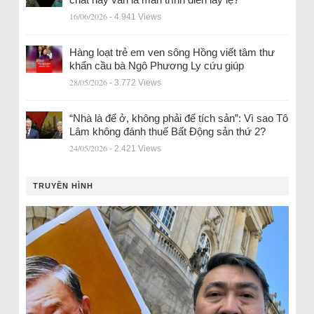
16/06/2026
- 4.941 Views
Hàng loạt trẻ em ven sông Hồng viết tâm thư
khẩn cầu bà Ngô Phương Ly cứu giúp
28/05/2026
- 3.772 Views
“Nhà là để ở, không phải để tích sản”: Vì sao Tô
Lâm không đánh thuế Bất Động sản thứ 2?
24/05/2026
- 2.421 Views
TRUYỀN HÌNH